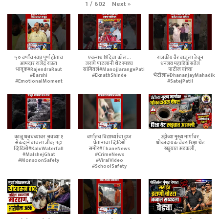
Next
»
1
/
602
५० वर्षांचं स्वप्न पूर्ण होताच
एकनाथ शिंदेंचा कॉल...
राजकीय वैर बाजूला ठेवून
आमदार राजेंद्र राऊत
जरांगे पाटलांनी थेट स्पष्टच
धनंजय महाडिक सतेज
भावूक#RajendraRaut
सांगितलं#ManojJarangePatil
पाटील यांच्या
#Barshi
#EknathShinde
भेटीला#DhananjayMahadik
#EmotionalMoment
#SatejPatil
काळू धबधब्यावर अवघ्या १
वर्गातच विद्यार्थ्याचा ड्रग्ज
उंड्रीच्या मुख्य मार्गावर
सेकंदाने वाचला जीव; पहा
घेतानाचा व्हिडिओ
धोकादायक चेंबर;रिक्षा थेट
व्हिडिओ#KaluWaterfall
समोर#ThaneNews
खड्ड्यात अडकली,
#MalshejGhat
#CrimeNews
#MonsoonSafety
#ViralVideo
#SchoolSafety