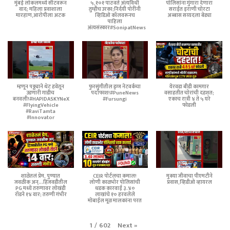
मुंबई लोकलमध्ये सीटवरून
५,१०१ पाठवते अंत्यविधी
पोलिसांना गुंगारा देणारा
वाद; महिला प्रवाशाला
तुम्हीच उरका;निर्दयी पोरींनी
सराईत इराणी चोरटा
मारहाण,आरोपीला अटक
व्हिडिओ कॉलवरूनच
अब्बास सय्यदला बेड्या
पाहिला
अंत्यसंस्कार#SonipatNews
म्हणून पठ्ठ्याने थेट हवेतून
फुरसुंगीतील ड्रग्ज नेटवर्कचा
येरवडा बीडी कामगार
उडणारी गाडीच
पर्दाफाश!#PuneNews
वसाहतीत चोरांची दहशत;
बनवली!#HAPIDASKYNeX
#Fursungi
एकाच रात्री ४ ते ५ घरे
#FlyingVehicle
फोडली
#RaviTamta
#Innovator
शाळेतलं प्रेम, पुण्यात
CEIR पोर्टलचा कमाल!
मुक्या जीवाचा पीएमटीने
जवळीक अन्...हिंजवडीतील
लोणी काळभोर पोलिसांची
प्रवास,व्हिडीओ व्हायरल
PG मध्ये तरुणावर लोखंडी
धडक कारवाई ३.४०
रॉडने १४ वार; तरुणी गंभीर
लाखांचे १० हरवलेले
मोबाईल मूळ मालकांना परत
Next
»
1
/
602