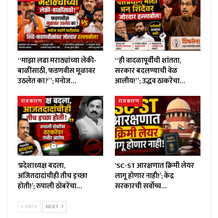
“माझा लढा मराठ्यांच्या लेकी-
“ही वादळापूर्वीची शांतता,
बाळींसाठी, फडणवीस मूळावर
सरकार बदलण्याची वेळ
उठलेत का?”; मनोज…
आलीय!”; उद्धव ठाकरेंचा…
राजकारण
राजकारण
‘प्रदेशाध्यक्ष बदला,
‘SC-ST आरक्षणात क्रिमी लेयर
अजितदादांचीही तीच इच्छा
लागू होणार नाही!’; केंद्र
होती!’; रुपाली ठोंबरेंचा…
सरकारची सर्वोच्च…
PREV
NEXT