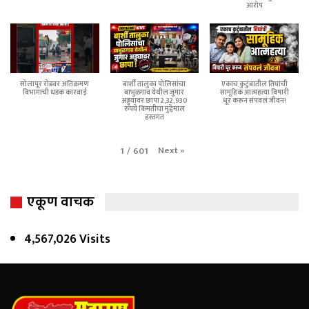
आरोप
सोलापूर रोडवर अतिक्रमण
बार्शी तालुका पोलिसांचा
एकाच कुटुंबातील तिघांची
विभागाची धडक कारवाई
बाभुळगाव येथील जुगार
सामूहिक आत्महत्या विषारी
अड्ड्यावर छापा 2,32,930
धूर करून संपवलं जीवन!
रुपये किमतीचा मुद्देमाल
हस्तगत
Next
»
1
/
601
एकूण वाचक
4,567,026 Visits