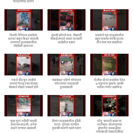
मारहाणीचा आरोप
दिल्ली-नैनिताल हायवेवर
गुरुजी झोपले गाढ, विद्यार्थी
पावसाने भूम तालुक्यातील
थारवर बसून बिअर प्यायली;
मोबाईलमध्ये व्यस्त! सरकारी
उळूप गावाचा संपर्क तुटला;
तरुणांचा हुल्लडबाजीचा
शाळेतील प्रकार
तीन तास गाव उघड्यावर
व्हिडिओ व्हायरल!
एक ते दीड फूट लांबीचे
त्र्यंबकेश्वर-पहिणे परिसरात
पोलीस व्हॅनने सदाशिव पेठेत
नागाचे पिल्लू एका मोठ्या
पर्यटनाच्या नावाखाली
७ वाहनांना उडवले; खाकी
बेडकाने तोंडात पकडले होते
हुल्लडबाजी
वर्दीवर गंभीर प्रश्नचिन्ह
मुळा-मुठा नदीची पातळी
शिरूर तालुक्यातील दुर्दैवी
भोंदू 'कादारी बाबा'चा
अचानक वाढली; अनेक
घटना: पुराच्या पाण्यात
पर्दाफाश; सोलापूरच्या
वाहने पाण्यात अडकली
दुचाकी घालणे पडले महाग
कुंभारीत अंधश्रद्धेच्या
नावाखाली फसवणुकीचा