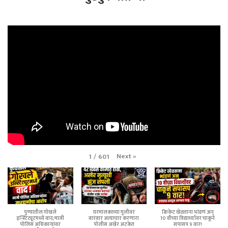
Next
»
1
/
601
पुण्यातील गोखले
घरमालकाच्या मुलीवर
क्रिकेट खेळताना भांडणं अन्
इन्स्टिट्यूटमध्ये वाद;माजी
वारंवार अत्याचार करणारा
10 वीच्या विद्यार्थ्यावर चाकूने
पोलिस अधिकाऱ्यांवर
पोलीस अखेर अटकेत
सपासप 9 वार!