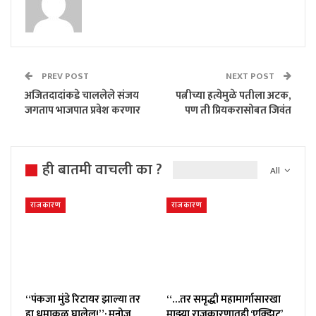
PREV POST
NEXT POST
अजितदादांकडे चाललेले संजय
पत्नीच्या हत्येमुळे पतीला अटक,
जगताप भाजपात प्रवेश करणार
पण ती प्रियकरासोबत जिवंत
ही बातमी वाचली का ?
All
राजकारण
राजकारण
“पंकजा मुंडे रिटायर झाल्या तर
“…तर समृद्धी महामार्गासारखा
हा धुमाकूळ घालेल!”; मनोज
माझ्या राजकारणातही ‘एक्झिट’