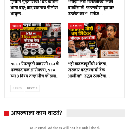
पुण्यात गुन्हेगारांची ‘धिंड’ काढणे
“माझा लढा मराठ्यांच्या लेकी-
आता बंद!; वाद वाढताच पोलीस
बाळींसाठी, फडणवीस मूळावर
आयुक्त…
उठलेत का?”; मनोज…
महाराष्ट्र
राजकारण
NEET पेपरफुटी प्रकरणी CBI चे
“ही वादळापूर्वीची शांतता,
धक्कादायक आरोपपत्र!; NTA
सरकार बदलण्याची वेळ
च्या ३ विषय तज्ज्ञांनीच फोडला…
आलीय!”; उद्धव ठाकरेंचा…
PREV
NEXT
आपल्याला काय वाटतं?
Your email address will not be published.