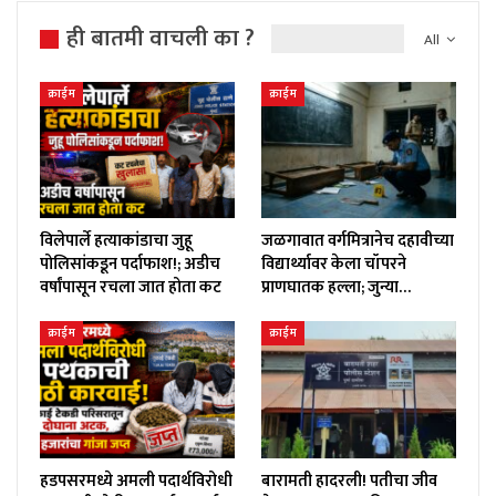
ही बातमी वाचली का ?
All
क्राईम
क्राईम
विलेपार्ले हत्याकांडाचा जुहू
जळगावात वर्गमित्रानेच दहावीच्या
पोलिसांकडून पर्दाफाश!; अडीच
विद्यार्थ्यावर केला चॉपरने
वर्षांपासून रचला जात होता कट
प्राणघातक हल्ला; जुन्या…
क्राईम
क्राईम
हडपसरमध्ये अमली पदार्थविरोधी
बारामती हादरली! पतीचा जीव