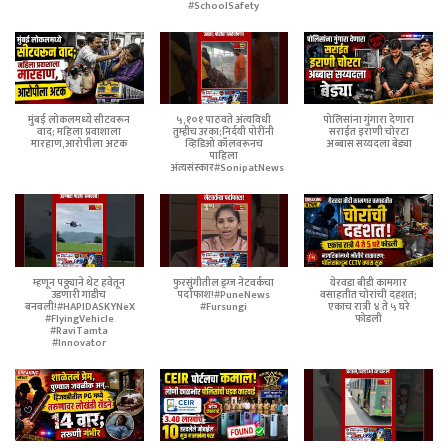
#SchoolSafety
मुंबई लोकलमध्ये सीटवरून
५,१०१ पाठवते अंत्यविधी
पोलिसांना गुंगारा देणारा
वाद; महिला प्रवाशाला
तुम्हीच उरका;निर्दयी पोरींनी
सराईत इराणी चोरटा
मारहाण,आरोपीला अटक
व्हिडिओ कॉलवरूनच
अब्बास सय्यदला बेड्या
पाहिला
अंत्यसंस्कार#SonipatNews
म्हणून पठ्ठ्याने थेट हवेतून
फुरसुंगीतील ड्रग्ज नेटवर्कचा
येरवडा बीडी कामगार
उडणारी गाडीच
पर्दाफाश!#PuneNews
वसाहतीत चोरांची दहशत;
बनवली!#HAPIDASKYNeX
#Fursungi
एकाच रात्री ४ ते ५ घरे
#FlyingVehicle
फोडली
#RaviTamta
#Innovator