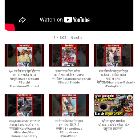
Next
»
1
/
602
५० वर्षांचं स्वप्न पूर्ण होताच
एकनाथ शिंदेंचा कॉल...
राजकीय वैर बाजूला ठेवून
आमदार राजेंद्र राऊत
जरांगे पाटलांनी थेट स्पष्टच
धनंजय महाडिक सतेज
भावूक#RajendraRaut
सांगितलं#ManojJarangePatil
पाटील यांच्या
#Barshi
#EknathShinde
भेटीला#DhananjayMahadik
#EmotionalMoment
#SatejPatil
काळू धबधब्यावर अवघ्या १
वर्गातच विद्यार्थ्याचा ड्रग्ज
उंड्रीच्या मुख्य मार्गावर
सेकंदाने वाचला जीव; पहा
घेतानाचा व्हिडिओ
धोकादायक चेंबर;रिक्षा थेट
व्हिडिओ#KaluWaterfall
समोर#ThaneNews
खड्ड्यात अडकली,
#MalshejGhat
#CrimeNews
#MonsoonSafety
#ViralVideo