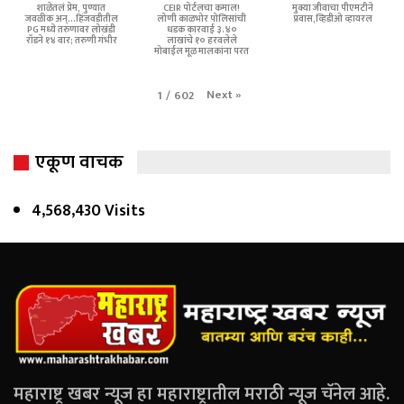
शाळेतलं प्रेम, पुण्यात
CEIR पोर्टलचा कमाल!
मुक्या जीवाचा पीएमटीने
जवळीक अन्...हिंजवडीतील
लोणी काळभोर पोलिसांची
प्रवास,व्हिडीओ व्हायरल
PG मध्ये तरुणावर लोखंडी
धडक कारवाई ३.४०
रॉडने १४ वार; तरुणी गंभीर
लाखांचे १० हरवलेले
मोबाईल मूळ मालकांना परत
Next
»
1
/
602
एकूण वाचक
4,568,430 Visits
महाराष्ट्र खबर न्यूज हा महाराष्ट्रातील मराठी न्यूज चॅनेल आहे.