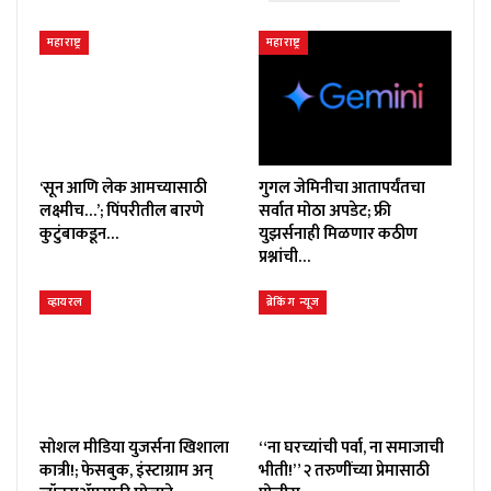
महाराष्ट्र
महाराष्ट्र
‘सून आणि लेक आमच्यासाठी
गुगल जेमिनीचा आतापर्यंतचा
लक्ष्मीच…’; पिंपरीतील बारणे
सर्वात मोठा अपडेट; फ्री
कुटुंबाकडून…
युझर्सनाही मिळणार कठीण
प्रश्नांची…
व्हायरल
ब्रेकिंग न्यूज
सोशल मीडिया युजर्सना खिशाला
“ना घरच्यांची पर्वा, ना समाजाची
कात्री!; फेसबुक, इंस्टाग्राम अन्
भीती!” २ तरुणींच्या प्रेमासाठी