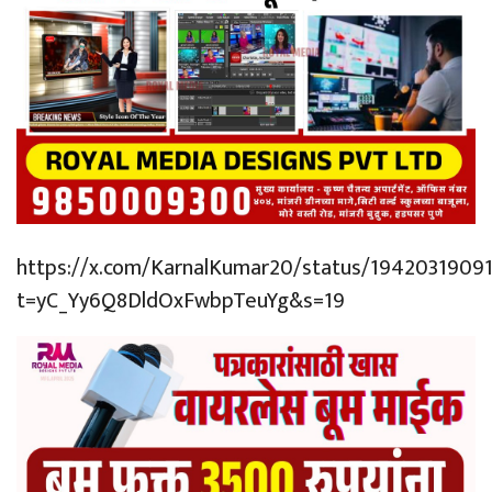
https://x.com/KarnalKumar20/status/1942031909
t=yC_Yy6Q8DldOxFwbpTeuYg&s=19