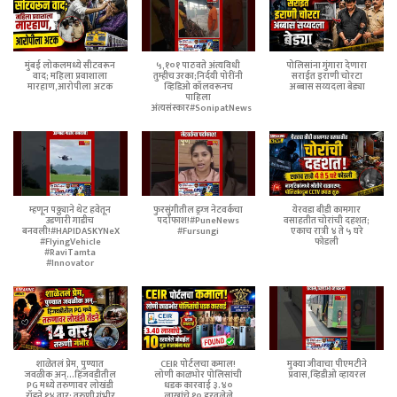
मुंबई लोकलमध्ये सीटवरून
५,१०१ पाठवते अंत्यविधी
पोलिसांना गुंगारा देणारा
वाद; महिला प्रवाशाला
तुम्हीच उरका;निर्दयी पोरींनी
सराईत इराणी चोरटा
मारहाण,आरोपीला अटक
व्हिडिओ कॉलवरूनच
अब्बास सय्यदला बेड्या
पाहिला
अंत्यसंस्कार#SonipatNews
म्हणून पठ्ठ्याने थेट हवेतून
फुरसुंगीतील ड्रग्ज नेटवर्कचा
येरवडा बीडी कामगार
उडणारी गाडीच
पर्दाफाश!#PuneNews
वसाहतीत चोरांची दहशत;
बनवली!#HAPIDASKYNeX
#Fursungi
एकाच रात्री ४ ते ५ घरे
#FlyingVehicle
फोडली
#RaviTamta
#Innovator
शाळेतलं प्रेम, पुण्यात
CEIR पोर्टलचा कमाल!
मुक्या जीवाचा पीएमटीने
जवळीक अन्...हिंजवडीतील
लोणी काळभोर पोलिसांची
प्रवास,व्हिडीओ व्हायरल
PG मध्ये तरुणावर लोखंडी
धडक कारवाई ३.४०
रॉडने १४ वार; तरुणी गंभीर
लाखांचे १० हरवलेले