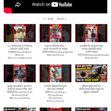
Next
»
1
/
602
५० वर्षांचं स्वप्न पूर्ण होताच
एकनाथ शिंदेंचा कॉल...
राजकीय वैर बाजूला ठेवून
आमदार राजेंद्र राऊत
जरांगे पाटलांनी थेट स्पष्टच
धनंजय महाडिक सतेज
भावूक#RajendraRaut
सांगितलं#ManojJarangePatil
पाटील यांच्या
#Barshi
#EknathShinde
भेटीला#DhananjayMahadik
#EmotionalMoment
#SatejPatil
काळू धबधब्यावर अवघ्या १
वर्गातच विद्यार्थ्याचा ड्रग्ज
उंड्रीच्या मुख्य मार्गावर
सेकंदाने वाचला जीव; पहा
घेतानाचा व्हिडिओ
धोकादायक चेंबर;रिक्षा थेट
व्हिडिओ#KaluWaterfall
समोर#ThaneNews
खड्ड्यात अडकली,
#MalshejGhat
#CrimeNews
#MonsoonSafety
#ViralVideo
#SchoolSafety