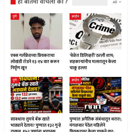
ही बातमी वाचली का ?
All
पुणे
क्राईम
एक्स गर्लफ्रेंडच्या प्रियकराचा
‘वेळेत डिलिव्हरी’ ठरली शाप;
लोखंडी रॉडने १३-१४ वार करून
सहकाऱ्यांनीच मत्सरातून केला
निर्घृण खून
चाकू हल्ला
पुणे
क्राईम
सावधान! तुमचे बँक खाते
पुण्यात अनैतिक संबंधातून थरार!;
भाड्याने देताय? पुण्यात १३२ गुन्हे
मंगळवार पेठेत महिलेने
दाखल, १५२ जणांना अचानक
प्रियकरावर केला चाकूने वार;…