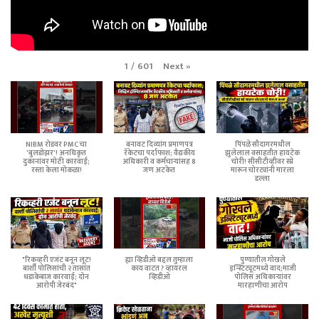
Next
»
1
/
601
NIBM रोडवर PMC चा
बनावट दिव्यांग प्रमाणपत्र
पिंपळे सौदागरमधील
'बुलडोझर'! अनधिकृत
रॅकेटचा पर्दाफाश; वैद्यकीय
झुलेलाल वसाहतीत हायटेक
दुकानांवर मोठी कारवाई;
अधिकारी व कर्मचाऱ्यांसह 8
चोरी! सीसीटीव्हीवर स्प्रे
रस्ता केला मोकळा!
जण अटकेत
मारून चोरट्यांनी मारला
डल्ला
"रिकव्हरी एजंट बनून लूट!
ह्या व्हिडीओ बद्दल तुम्हाला
पुण्यातील गोखले
बार्शी पोलिसांची २ तासांत
काय वाटत ? व्हायरल
इन्स्टिट्यूटमध्ये वाद;माजी
धडाकेबाज कारवाई; दोन
व्हिडीओ
पोलिस अधिकाऱ्यांवर
आरोपी जेरबंद"
मारहाणीचा आरोप