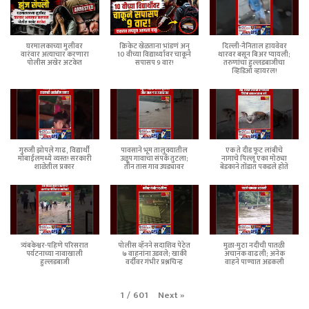
घरमालकाच्या मुलीवर
क्रिकेट खेळताना भांडणं अन्
दिल्ली-नैनिताल हायवेवर
वारंवार अत्याचार करणारा
10 वीच्या विद्यार्थ्यावर चाकूने
थारवर बसून बिअर प्यायली;
पोलीस अखेर अटकेत
सपासप 9 वार!
तरुणांचा हुल्लडबाजीचा
व्हिडिओ व्हायरल!
गुरुजी झोपले गाढ, विद्यार्थी
पावसाने भूम तालुक्यातील
एक ते दीड फूट लांबीचे
मोबाईलमध्ये व्यस्त! सरकारी
उळूप गावाचा संपर्क तुटला;
नागाचे पिल्लू एका मोठ्या
शाळेतील प्रकार
तीन तास गाव उघड्यावर
बेडकाने तोंडात पकडले होते
त्र्यंबकेश्वर-पहिणे परिसरात
पोलीस व्हॅनने सदाशिव पेठेत
मुळा-मुठा नदीची पातळी
पर्यटनाच्या नावाखाली
७ वाहनांना उडवले; खाकी
अचानक वाढली; अनेक
हुल्लडबाजी
वर्दीवर गंभीर प्रश्नचिन्ह
वाहने पाण्यात अडकली
Next
»
1
/
601