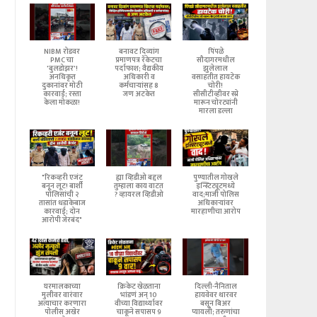
NIBM रोडवर
बनावट दिव्यांग
पिंपळे
PMC चा
प्रमाणपत्र रॅकेटचा
सौदागरमधील
'बुलडोझर'!
पर्दाफाश; वैद्यकीय
झुलेलाल
अनधिकृत
अधिकारी व
वसाहतीत हायटेक
दुकानांवर मोठी
कर्मचाऱ्यांसह 8
चोरी!
कारवाई; रस्ता
जण अटकेत
सीसीटीव्हीवर स्प्रे
केला मोकळा!
मारून चोरट्यांनी
मारला डल्ला
"रिकव्हरी एजंट
ह्या व्हिडीओ बद्दल
पुण्यातील गोखले
बनून लूट! बार्शी
तुम्हाला काय वाटत
इन्स्टिट्यूटमध्ये
पोलिसांची २
? व्हायरल व्हिडीओ
वाद;माजी पोलिस
तासांत धडाकेबाज
अधिकाऱ्यांवर
कारवाई; दोन
मारहाणीचा आरोप
आरोपी जेरबंद"
घरमालकाच्या
क्रिकेट खेळताना
दिल्ली-नैनिताल
मुलीवर वारंवार
भांडणं अन् 10
हायवेवर थारवर
अत्याचार करणारा
वीच्या विद्यार्थ्यावर
बसून बिअर
पोलीस अखेर
चाकूने सपासप 9
प्यायली; तरुणांचा