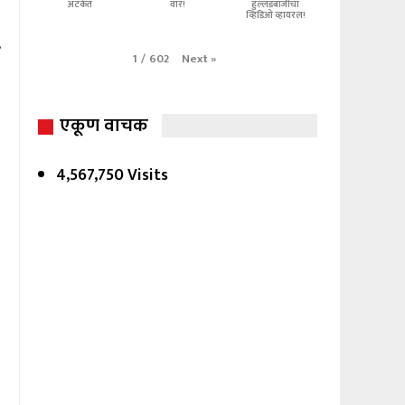
अटकेत
वार!
हुल्लडबाजीचा
व्हिडिओ व्हायरल!
.
Next
»
1
/
602
एकूण वाचक
4,567,750 Visits