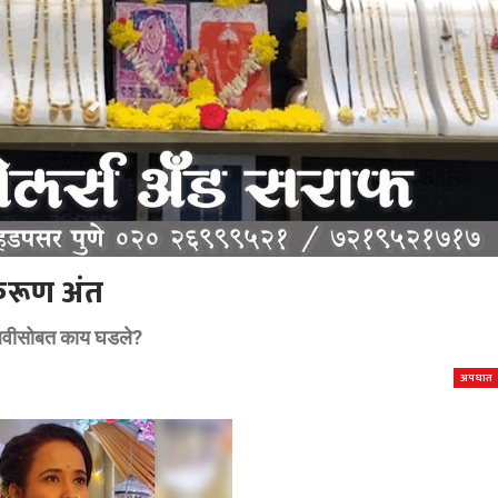
 करूण अंत
ल्लवीसोबत काय घडले?
अपघात