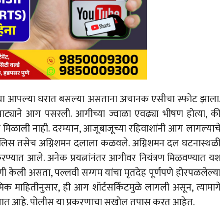
. त्या आपल्या घरात बसल्या असताना अचानक एसीचा स्फोट झाला
ाट्याने आग पसरली. आगीच्या ज्वाळा एवढ्या भीषण होत्या, क
च मिळाली नाही. दरम्यान, आजूबाजूच्या रहिवाशांनी आग लागल्याच
लिस तसेच अग्निशमन दलाला कळवले. अग्निशमन दल घटनास्थळ
रण्यात आले. अनेक प्रयत्नांनंतर आगीवर नियंत्रण मिळवण्यात य
ी केली असता, पल्लवी सग्गम यांचा मृतदेह पूर्णपणे होरपळलेल्य
िक माहितीनुसार, ही आग शॉर्टसर्किटमुळे लागली असून, त्यामाग
े जात आहे. पोलीस या प्रकरणाचा सखोल तपास करत आहेत.