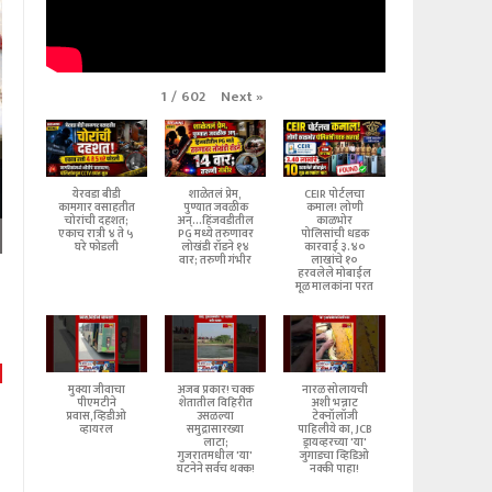
Next
»
1
/
602
येरवडा बीडी
शाळेतलं प्रेम,
CEIR पोर्टलचा
कामगार वसाहतीत
पुण्यात जवळीक
कमाल! लोणी
चोरांची दहशत;
अन्...हिंजवडीतील
काळभोर
एकाच रात्री ४ ते ५
PG मध्ये तरुणावर
पोलिसांची धडक
घरे फोडली
लोखंडी रॉडने १४
कारवाई ३.४०
वार; तरुणी गंभीर
लाखांचे १०
हरवलेले मोबाईल
मूळ मालकांना परत
मुक्या जीवाचा
अजब प्रकार! चक्क
नारळ सोलायची
पीएमटीने
शेतातील विहिरीत
अशी भन्नाट
प्रवास,व्हिडीओ
उसळल्या
टेक्नॉलॉजी
व्हायरल
समुद्रासारख्या
पाहिलीये का, JCB
लाटा;
ड्रायव्हरच्या 'या'
गुजरातमधील 'या'
जुगाडचा व्हिडिओ
घटनेने सर्वच थक्क!
नक्की पाहा!