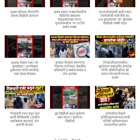
मुक्या जीवाचा पीएमटीने
अजब प्रकार! चक्क शेतातील
नारळ सोलायची अशी भन्नाट
प्रवास,व्हिडीओ व्हायरल
विहिरीत उसळल्या
टेक्नॉलॉजी पाहिलीये का,
समुद्रासारख्या लाटा;
JCB ड्रायव्हरच्या 'या' जुगाडचा
गुजरातमधील 'या' घटनेने
व्हिडिओ नक्की पाहा!
सर्वच थक्क!
NIBM रोडवर PMC चा
बनावट दिव्यांग प्रमाणपत्र
पिंपळे सौदागरमधील
'बुलडोझर'! अनधिकृत
रॅकेटचा पर्दाफाश; वैद्यकीय
झुलेलाल वसाहतीत हायटेक
दुकानांवर मोठी कारवाई;
अधिकारी व कर्मचाऱ्यांसह 8
चोरी! सीसीटीव्हीवर स्प्रे
रस्ता केला मोकळा!
जण अटकेत
मारून चोरट्यांनी मारला
डल्ला
"रिकव्हरी एजंट बनून लूट!
ह्या व्हिडीओ बद्दल तुम्हाला
पुण्यातील गोखले
बार्शी पोलिसांची २ तासांत
काय वाटत ? व्हायरल
इन्स्टिट्यूटमध्ये वाद;माजी
धडाकेबाज कारवाई; दोन
व्हिडीओ
पोलिस अधिकाऱ्यांवर
आरोपी जेरबंद"
मारहाणीचा आरोप
Next
»