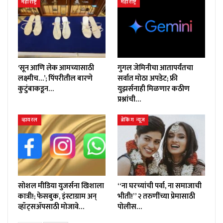
महाराष्ट्र
महाराष्ट्र
‘सून आणि लेक आमच्यासाठी
गुगल जेमिनीचा आतापर्यंतचा
लक्ष्मीच…’; पिंपरीतील बारणे
सर्वात मोठा अपडेट; फ्री
कुटुंबाकडून…
युझर्सनाही मिळणार कठीण
प्रश्नांची…
व्हायरल
ब्रेकिंग न्यूज
सोशल मीडिया युजर्सना खिशाला
“ना घरच्यांची पर्वा, ना समाजाची
कात्री!; फेसबुक, इंस्टाग्राम अन्
भीती!” २ तरुणींच्या प्रेमासाठी
व्हॉट्सॲपसाठी मोजावे…
पोलीस…