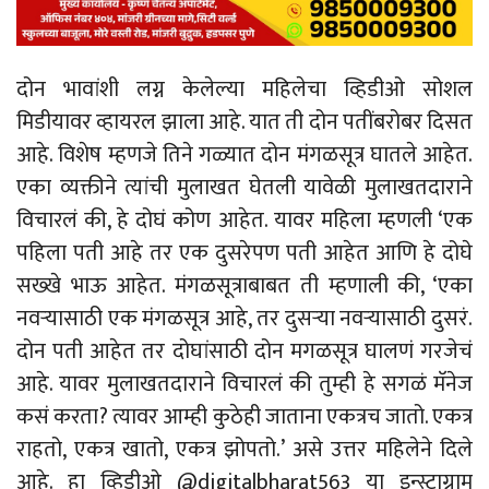
दोन भावांशी लग्न केलेल्या महिलेचा व्हिडीओ सोशल
मिडीयावर व्हायरल झाला आहे. यात ती दोन पतींबरोबर दिसत
आहे. विशेष म्हणजे तिने गळ्यात दोन मंगळसूत्र घातले आहेत.
एका व्यक्तीने त्यांची मुलाखत घेतली यावेळी मुलाखतदाराने
विचारलं की, हे दोघं कोण आहेत. यावर महिला म्हणली ‘एक
पहिला पती आहे तर एक दुसरेपण पती आहेत आणि हे दोघे
सख्खे भाऊ आहेत. मंगळसूत्राबाबत ती म्हणाली की, ‘एका
नवऱ्यासाठी एक मंगळसूत्र आहे, तर दुसऱ्या नवऱ्यासाठी दुसरं.
दोन पती आहेत तर दोघांसाठी दोन मगळसूत्र घालणं गरजेचं
आहे. यावर मुलाखतदाराने विचारलं की तुम्ही हे सगळं मॅनेज
कसं करता? त्यावर आम्ही कुठेही जाताना एकत्रच जातो. एकत्र
राहतो, एकत्र खातो, एकत्र झोपतो.’ असे उत्तर महिलेने दिले
आहे. हा व्हिडीओ @digitalbharat563 या इन्स्टाग्राम