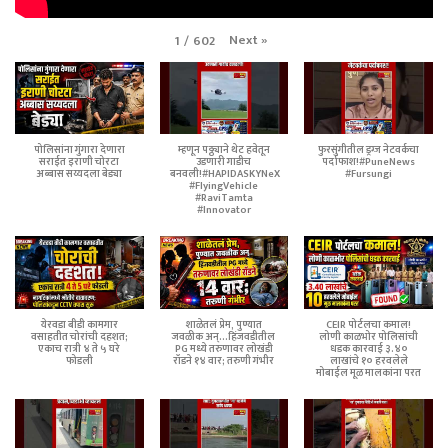
Next
»
1
/
602
पोलिसांना गुंगारा देणारा
म्हणून पठ्ठ्याने थेट हवेतून
फुरसुंगीतील ड्रग्ज नेटवर्कचा
सराईत इराणी चोरटा
उडणारी गाडीच
पर्दाफाश!#PuneNews
अब्बास सय्यदला बेड्या
बनवली!#HAPIDASKYNeX
#Fursungi
#FlyingVehicle
#RaviTamta
#Innovator
येरवडा बीडी कामगार
शाळेतलं प्रेम, पुण्यात
CEIR पोर्टलचा कमाल!
वसाहतीत चोरांची दहशत;
जवळीक अन्...हिंजवडीतील
लोणी काळभोर पोलिसांची
एकाच रात्री ४ ते ५ घरे
PG मध्ये तरुणावर लोखंडी
धडक कारवाई ३.४०
फोडली
रॉडने १४ वार; तरुणी गंभीर
लाखांचे १० हरवलेले
मोबाईल मूळ मालकांना परत