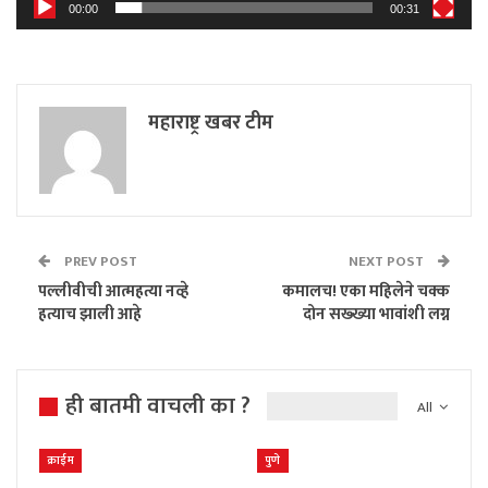
00:00
00:31
महाराष्ट्र खबर टीम
PREV POST
NEXT POST
पल्लीवीची आत्महत्या नव्हे
कमालच! एका महिलेने चक्क
हत्याच झाली आहे
दोन सख्ख्या भावांशी लग्न
ही बातमी वाचली का ?
All
क्राईम
पुणे