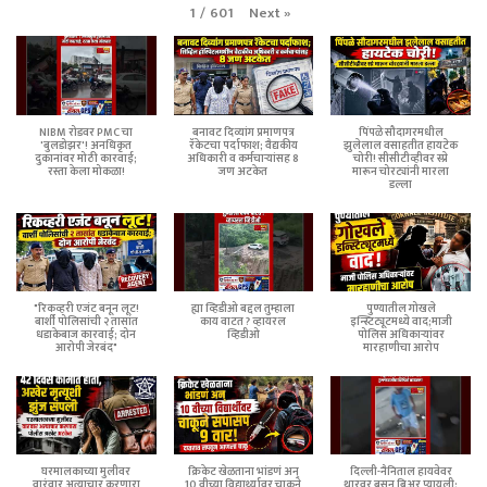
Next
»
1
/
601
NIBM रोडवर PMC चा
बनावट दिव्यांग प्रमाणपत्र
पिंपळे सौदागरमधील
'बुलडोझर'! अनधिकृत
रॅकेटचा पर्दाफाश; वैद्यकीय
झुलेलाल वसाहतीत हायटेक
दुकानांवर मोठी कारवाई;
अधिकारी व कर्मचाऱ्यांसह 8
चोरी! सीसीटीव्हीवर स्प्रे
रस्ता केला मोकळा!
जण अटकेत
मारून चोरट्यांनी मारला
डल्ला
"रिकव्हरी एजंट बनून लूट!
ह्या व्हिडीओ बद्दल तुम्हाला
पुण्यातील गोखले
बार्शी पोलिसांची २ तासांत
काय वाटत ? व्हायरल
इन्स्टिट्यूटमध्ये वाद;माजी
धडाकेबाज कारवाई; दोन
व्हिडीओ
पोलिस अधिकाऱ्यांवर
आरोपी जेरबंद"
मारहाणीचा आरोप
घरमालकाच्या मुलीवर
क्रिकेट खेळताना भांडणं अन्
दिल्ली-नैनिताल हायवेवर
वारंवार अत्याचार करणारा
10 वीच्या विद्यार्थ्यावर चाकूने
थारवर बसून बिअर प्यायली;