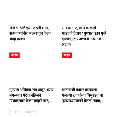
‘वेळेत डिलिव्हरी’ ठरली शाप;
सावधान! तुमचे बँक खाते
सहकाऱ्यांनीच मत्सरातून केला
भाड्याने देताय? पुण्यात १३२ गुन्हे
चाकू हल्ला
दाखल, १५२ जणांना अचानक
अटक!
क्राईम
क्राईम
पुण्यात अनैतिक संबंधातून थरार!;
भांडणाची तक्रार करायला
मंगळवार पेठेत महिलेने
गेलेल्या ८ वर्षांच्या चिमुरड्याचा
प्रियकरावर केला चाकूने वार;…
मुख्याध्यापकाने घेतला चावा;…
PREV
NEXT