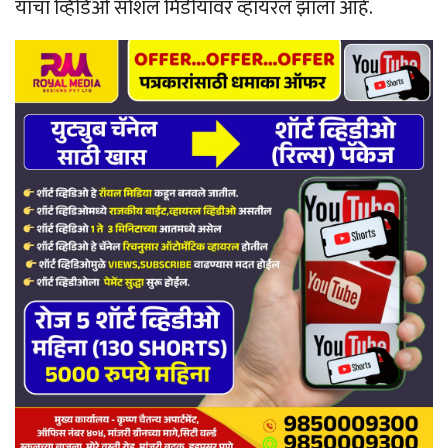
याचा व्हिडिओ सोशल मिडीयावर व्हायरल झाला आहे.