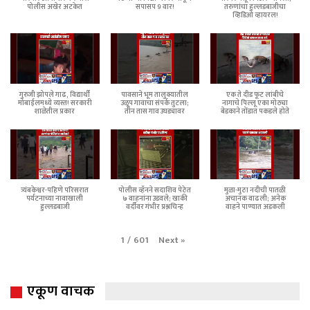
पोलीस अखेर अटकेत
सपासप 9 वार!
तरुणांचा हुल्लडबाजीचा
व्हिडिओ व्हायरल!
गुरुजी झोपले गाढ, विद्यार्थी
पावसाने भूम तालुक्यातील
एक ते दीड फूट लांबीचे
मोबाईलमध्ये व्यस्त! सरकारी
उळूप गावाचा संपर्क तुटला;
नागाचे पिल्लू एका मोठ्या
शाळेतील प्रकार
तीन तास गाव उघड्यावर
बेडकाने तोंडात पकडले होते
त्र्यंबकेश्वर-पहिणे परिसरात
पोलीस व्हॅनने सदाशिव पेठेत
मुळा-मुठा नदीची पातळी
पर्यटनाच्या नावाखाली
७ वाहनांना उडवले; खाकी
अचानक वाढली; अनेक
हुल्लडबाजी
वर्दीवर गंभीर प्रश्नचिन्ह
वाहने पाण्यात अडकली
Next
»
1
/
601
एकूण वाचक