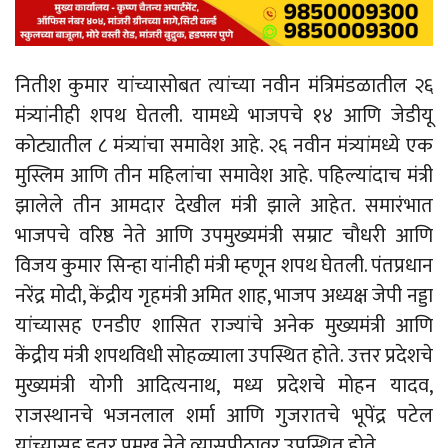
नितीश कुमार यांच्यासोबत त्यांच्या नवीन मंत्रिमंडळातील २६
मंत्र्यांनीही शपथ घेतली. यामध्ये भाजपचे १४ आणि जेडीयू
कोट्यातील ८ मंत्र्यांचा समावेश आहे. २६ नवीन मंत्र्यांमध्ये एक
मुस्लिम आणि तीन महिलांचा समावेश आहे. पहिल्यांदाच मंत्री
झालेले तीन आमदार देखील मंत्री झाले आहेत. समारंभात
भाजपचे वरिष्ठ नेते आणि उपमुख्यमंत्री सम्राट चौधरी आणि
विजय कुमार सिन्हा यांनीही मंत्री म्हणून शपथ घेतली. पंतप्रधान
नरेंद्र मोदी, केंद्रीय गृहमंत्री अमित शाह, भाजप अध्यक्ष जेपी नड्डा
यांच्यासह एनडीए शासित राज्यांचे अनेक मुख्यमंत्री आणि
केंद्रीय मंत्री शपथविधी सोहळ्याला उपस्थित होते. उत्तर प्रदेशचे
मुख्यमंत्री योगी आदित्यनाथ, मध्य प्रदेशचे मोहन यादव,
राजस्थानचे भजनलाल शर्मा आणि गुजरातचे भूपेंद्र पटेल
यांच्यासह इतर प्रमुख नेते व्यासपीठावर उपस्थित होते.