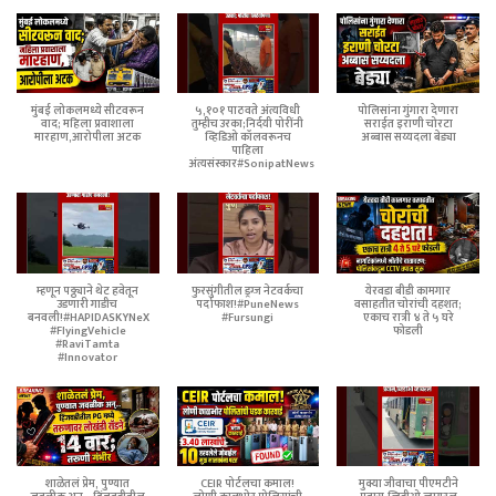
मुंबई लोकलमध्ये सीटवरून
५,१०१ पाठवते अंत्यविधी
पोलिसांना गुंगारा देणारा
वाद; महिला प्रवाशाला
तुम्हीच उरका;निर्दयी पोरींनी
सराईत इराणी चोरटा
मारहाण,आरोपीला अटक
व्हिडिओ कॉलवरूनच
अब्बास सय्यदला बेड्या
पाहिला
अंत्यसंस्कार#SonipatNews
म्हणून पठ्ठ्याने थेट हवेतून
फुरसुंगीतील ड्रग्ज नेटवर्कचा
येरवडा बीडी कामगार
उडणारी गाडीच
पर्दाफाश!#PuneNews
वसाहतीत चोरांची दहशत;
बनवली!#HAPIDASKYNeX
#Fursungi
एकाच रात्री ४ ते ५ घरे
#FlyingVehicle
फोडली
#RaviTamta
#Innovator
शाळेतलं प्रेम, पुण्यात
CEIR पोर्टलचा कमाल!
मुक्या जीवाचा पीएमटीने