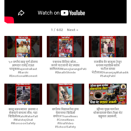
Next
»
1
/
602
५० वर्षांचं स्वप्न पूर्ण होताच
एकनाथ शिंदेंचा कॉल...
राजकीय वैर बाजूला ठेवून
आमदार राजेंद्र राऊत
जरांगे पाटलांनी थेट स्पष्टच
धनंजय महाडिक सतेज
भावूक#RajendraRaut
सांगितलं#ManojJarangePatil
पाटील यांच्या
#Barshi
#EknathShinde
भेटीला#DhananjayMahadik
#EmotionalMoment
#SatejPatil
काळू धबधब्यावर अवघ्या १
वर्गातच विद्यार्थ्याचा ड्रग्ज
उंड्रीच्या मुख्य मार्गावर
सेकंदाने वाचला जीव; पहा
घेतानाचा व्हिडिओ
धोकादायक चेंबर;रिक्षा थेट
व्हिडिओ#KaluWaterfall
समोर#ThaneNews
खड्ड्यात अडकली,
#MalshejGhat
#CrimeNews
#MonsoonSafety
#ViralVideo
#SchoolSafety