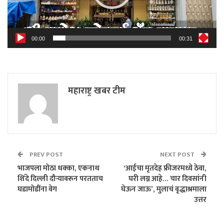
00:00
00:31
महाराष्ट्र खबर टीम
PREV POST
NEXT POST
भाजपला मोठा धक्का, एकनाथ
‘आईचा मृतदेह फ्रीजरमध्ये ठेवा,
शिंदे दिल्ली दौऱ्यावरून परतताच
घरी लग्न आहे… चार दिवसांनी
घडामोडींना वेग
घेऊन जाऊ’, मुलाचं वृद्धाश्रमाला
उत्तर