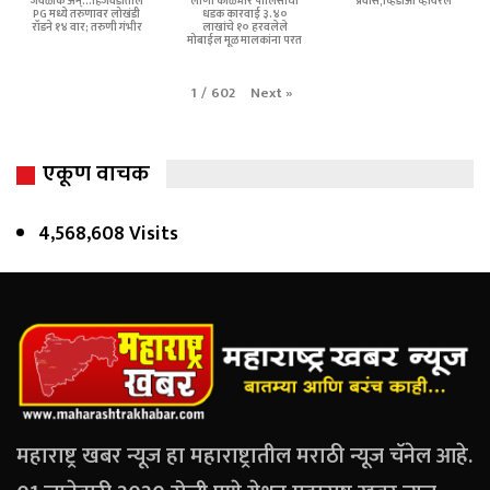
जवळीक अन्...हिंजवडीतील
लोणी काळभोर पोलिसांची
प्रवास,व्हिडीओ व्हायरल
PG मध्ये तरुणावर लोखंडी
धडक कारवाई ३.४०
रॉडने १४ वार; तरुणी गंभीर
लाखांचे १० हरवलेले
मोबाईल मूळ मालकांना परत
Next
»
1
/
602
एकूण वाचक
4,568,608 Visits
महाराष्ट्र खबर न्यूज हा महाराष्ट्रातील मराठी न्यूज चॅनेल आहे.