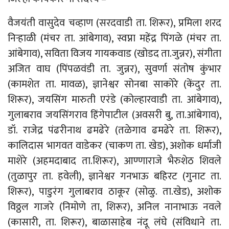
वैजयंती वासुदेव चव्हाण (सरदवाडी ता. शिरूर), प्रमिला शरद
निऱ्हाळी (मंचर ता. आंबेगाव), स्वप्ना महेंद्र पिंगळे (मंचर ता.
आंबेगाव), सविता विजय गायकवाड (खोडद ता.जुन्नर), संगीता
अजित वाघ (पिंपळवंडी ता. जुन्नर), सुवर्णा संतोष कुंभार
(कामशेत ता. मावळ), ज्ञानेश्वर सोनबा साकोरे (केंदुर ता.
शिरूर), जयसिंग मारुती एरंडे (कोल्हारवाडी ता. आंबेगाव),
गुलाबराव जयसिंगराव हिंगेपाटील (अवसरी बु, ता.आंबेगाव),
डॉ. राजेद्र पंढरीनाथ ढमढेरे (तळेगाव ढमढेरे ता. शिरूर),
कालिदास भागवत वाडेकर (चाकण ता. खेड), अशोक धर्माजी
माशेरे (अहमदाबाद ता.शिरूर), आण्णाराजे भैरुशेठ शिवले
(तुळापुर ता. हवेली), ज्ञानेश्वर गनभाऊ बहिरट (गुनाट ता.
शिरूर), पाडुरंग गुलाबराव ठाकूर (सोळु. ता.खेड), अशोक
विठ्ठल गाजरे (निमोणे ता, शिरूर), अनिल नानाभाऊ नवले
(कासारी, ता. शिरूर), बाळासाहेब नंदू लंघे (संविधाने ता.