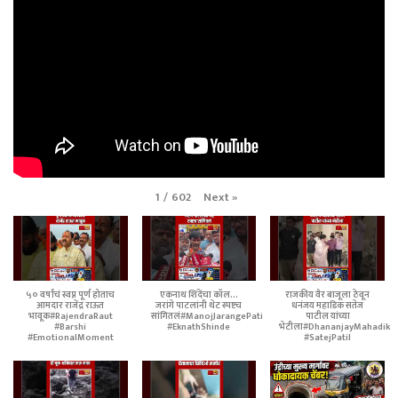
Next
»
1
/
602
५० वर्षांचं स्वप्न पूर्ण होताच
एकनाथ शिंदेंचा कॉल...
राजकीय वैर बाजूला ठेवून
आमदार राजेंद्र राऊत
जरांगे पाटलांनी थेट स्पष्टच
धनंजय महाडिक सतेज
भावूक#RajendraRaut
सांगितलं#ManojJarangePatil
पाटील यांच्या
#Barshi
#EknathShinde
भेटीला#DhananjayMahadik
#EmotionalMoment
#SatejPatil