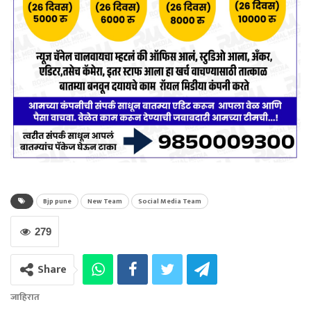
Bjp pune
New Team
Social Media Team
279
Share
जाहिरात