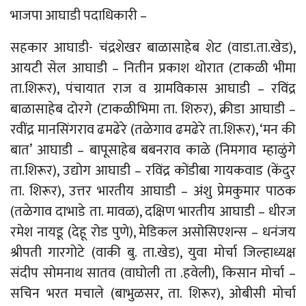
भाजपा आघाडी पदाधिकारी –
सहकार आघाडी- चंद्रशेखर बाळासाहेब शेट (वाडा.ता.खेड),
आयटी सेल आघाडी – नितीन प्रकाश थोरात (टाकळी भीमा
ता.शिरूर), पंचायात राज व ग्रामविकास आघाडी – रविंद्र
बाळासाहेब दोरगे (टाकळीभिमा ता. शिरुर), क्रीडा आघाडी –
रवींद्र मानसिंगराव ढमढेरे (तळेगाव ढमढेरे ता.शिरूर), ‘मन की
बात’ आघाडी – बापूसाहेब बबनराव काळे (निमगाव म्हाळुंगे
ता.शिरूर), उद्योग आघाडी – रविंद्र कोंडीबा गायकवाड (केंदुर
ता. शिरूर), उत्तर भारतीय आघाडी – अंशु प्रेमकुमार पाठक
(तळेगाव दाभाडे ता. मावळ), दक्षिण भारतीय आघाडी – धीरज
रमेश नायडू (देहू रोड पुणे), मेडिकल असोसिएशन्स – धनंजय
श्रीपती गारगोटे (वाकी बु. ता.खेड), युवा मोर्चा जिल्हाध्यक्ष
संदीप सोमनाथ सातव (वाघोली ता .हवेली), किसान मोर्चा –
सचिन भरत मचाले (बाभुळसर, ता. शिरूर), ओबीसी मोर्चा