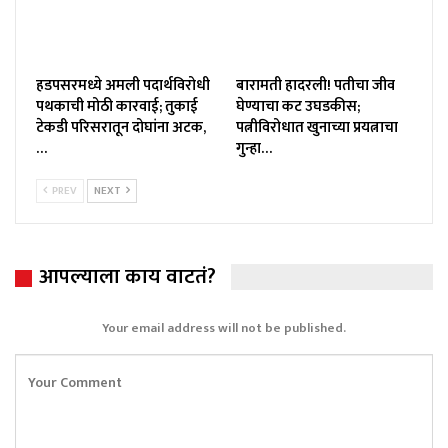
हडपसरमध्ये अमली पदार्थविरोधी
बारामती हादरली! पतीचा जीव
पथकाची मोठी कारवाई; तुकाई
घेण्याचा कट उघडकीस;
टेकडी परिसरातून दोघांना अटक,
पत्नीविरोधात खुनाच्या प्रयत्नाचा
…
गुन्हा…
PREV
NEXT
आपल्याला काय वाटतं?
Your email address will not be published.