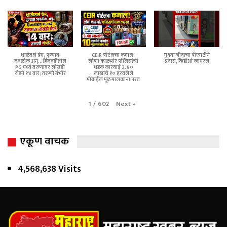
शाळेतलं प्रेम, पुण्यात
CEIR पोर्टलचा कमाल!
मुक्या जीवाचा पीएमटीने
जवळीक अन्...हिंजवडीतील
लोणी काळभोर पोलिसांची
प्रवास,व्हिडीओ व्हायरल
PG मध्ये तरुणावर लोखंडी
धडक कारवाई ३.४०
रॉडने १४ वार; तरुणी गंभीर
लाखांचे १० हरवलेले
मोबाईल मूळ मालकांना परत
Next
»
1
/
602
एकूण वाचक
4,568,638 Visits