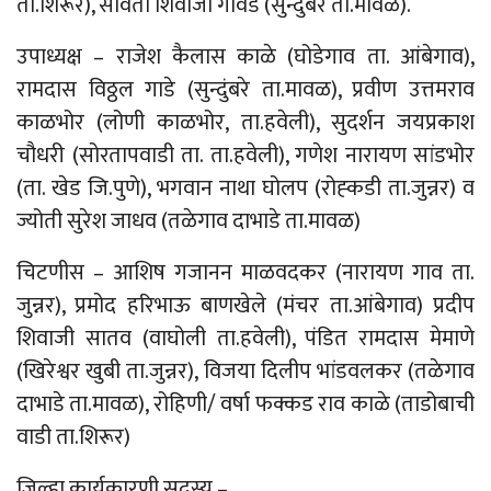
ता.शिरूर), सविता शिवाजी गावडे (सुन्दुंबरे ता.मावळ).
उपाध्यक्ष – राजेश कैलास काळे (घोडेगाव ता. आंबेगाव),
रामदास विठ्ठल गाडे (सुन्दुंबरे ता.मावळ), प्रवीण उत्तमराव
काळभोर (लोणी काळभोर, ता.हवेली), सुदर्शन जयप्रकाश
चौधरी (सोरतापवाडी ता. ता.हवेली), गणेश नारायण सांडभोर
(ता. खेड जि.पुणे), भगवान नाथा घोलप (रोह्कडी ता.जुन्नर) व
ज्योती सुरेश जाधव (तळेगाव दाभाडे ता.मावळ)
चिटणीस – आशिष गजानन माळवदकर (नारायण गाव ता.
जुन्नर), प्रमोद हरिभाऊ बाणखेले (मंचर ता.आंबेगाव) प्रदीप
शिवाजी सातव (वाघोली ता.हवेली), पंडित रामदास मेमाणे
(खिरेश्वर खुबी ता.जुन्नर), विजया दिलीप भांडवलकर (तळेगाव
दाभाडे ता.मावळ), रोहिणी/ वर्षा फक्कड राव काळे (ताडोबाची
वाडी ता.शिरूर)
जिल्हा कार्यकारणी सदस्य –