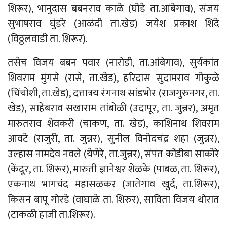
शिरूर), भानुदास बबनराव काळे (घोडे ता.आंबेगाव), संजय
सुभाषराव घुंडरे (आळंदी ता.खेड) जयेश प्रकाश शिंदे
(विठ्ठलवाडी ता. शिरूर).
तसेच विजय बबन पवार (नारोडी, ता.आंबेगाव), सुर्यकांत
शिवराम मुंगसे (रासे, ता.खेड), हरिदास सुदामराव गोकुळे
(चिंचोशी, ता.खेड), दत्तात्रय रंगनाथ सांडभोर (राजगुरुनगर, ता.
खेड), साहेबराव सखाराम तांबोळी (उदापूर, ता. जुन्नर), अमृत
मारुतराव शेवकरी (चाकण, ता. खेड), काशिनाथ शिवराम
आवटे (राजुरी, ता. जुन्नर), सुनील विनोदचंद्र शहा (जुन्नर),
उल्हास नामदेव नवले (येणेरे, ता.जुन्नर), संपत कोंडीबा साकोरे
(केंदूर, ता. शिरूर), मारुती ज्ञानेश्वर शेळके (पाबळ, ता. शिरूर),
एकनाथ भागचंद महासळकर (जातेगाव खुर्द, ता.शिरूर),
किसन बापू गोरडे (वाघाळे ता. शिरुर), साविता विजय थोरात
(टाकळी हाजी ता.शिरूर).