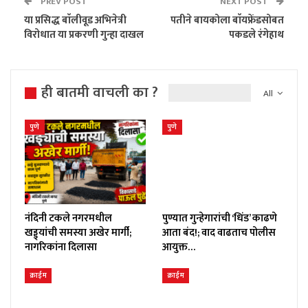
PREV POST
NEXT POST
या प्रसिद्ध बाॅलीवूड अभिनेत्री
पतीने बायकोला बाॅयफ्रेंडसोबत
विरोधात या प्रकरणी गुन्हा दाखल
पकडले रंगेहाथ
ही बातमी वाचली का ?
All
पुणे
पुणे
नंदिनी टकले नगरमधील
पुण्यात गुन्हेगारांची ‘धिंड’ काढणे
खड्ड्यांची समस्या अखेर मार्गी;
आता बंद!; वाद वाढताच पोलीस
नागरिकांना दिलासा
आयुक्त…
क्राईम
क्राईम