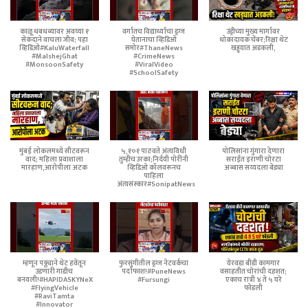
काळू धबधब्यावर अवघ्या १
वर्गातच विद्यार्थ्याचा ड्रग्ज
उंड्रीच्या मुख्य मार्गावर
सेकंदाने वाचला जीव; पहा
घेतानाचा व्हिडिओ
धोकादायक चेंबर;रिक्षा थेट
व्हिडिओ#KaluWaterfall
समोर#ThaneNews
खड्ड्यात अडकली,
#MalshejGhat
#CrimeNews
#MonsoonSafety
#ViralVideo
#SchoolSafety
मुंबई लोकलमध्ये सीटवरून
५,१०१ पाठवते अंत्यविधी
पोलिसांना गुंगारा देणारा
वाद; महिला प्रवाशाला
तुम्हीच उरका;निर्दयी पोरींनी
सराईत इराणी चोरटा
मारहाण,आरोपीला अटक
व्हिडिओ कॉलवरूनच
अब्बास सय्यदला बेड्या
पाहिला
अंत्यसंस्कार#SonipatNews
म्हणून पठ्ठ्याने थेट हवेतून
फुरसुंगीतील ड्रग्ज नेटवर्कचा
येरवडा बीडी कामगार
उडणारी गाडीच
पर्दाफाश!#PuneNews
वसाहतीत चोरांची दहशत;
बनवली!#HAPIDASKYNeX
#Fursungi
एकाच रात्री ४ ते ५ घरे
#FlyingVehicle
फोडली
#RaviTamta
#Innovator