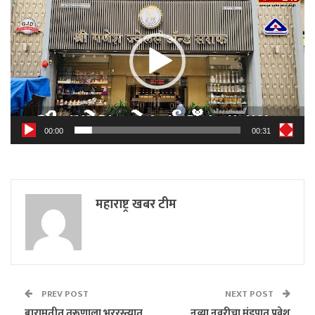
Player
00:00
00:31
महाराष्ट्र खबर टीम
PREV POST
NEXT POST
बारामतीत तरूणाला भररस्त्यात
नव्या नवरीचा मंडपात प्रवेश