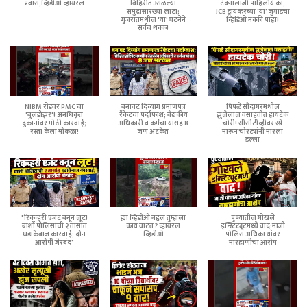
प्रवास,व्हिडीओ व्हायरल
विहिरीत उसळल्या
टेक्नॉलॉजी पाहिलीये का,
समुद्रासारख्या लाटा;
JCB ड्रायव्हरच्या 'या' जुगाडचा
गुजरातमधील 'या' घटनेने
व्हिडिओ नक्की पाहा!
सर्वच थक्क!
NIBM रोडवर PMC चा
बनावट दिव्यांग प्रमाणपत्र
पिंपळे सौदागरमधील
'बुलडोझर'! अनधिकृत
रॅकेटचा पर्दाफाश; वैद्यकीय
झुलेलाल वसाहतीत हायटेक
दुकानांवर मोठी कारवाई;
अधिकारी व कर्मचाऱ्यांसह 8
चोरी! सीसीटीव्हीवर स्प्रे
रस्ता केला मोकळा!
जण अटकेत
मारून चोरट्यांनी मारला
डल्ला
"रिकव्हरी एजंट बनून लूट!
ह्या व्हिडीओ बद्दल तुम्हाला
पुण्यातील गोखले
बार्शी पोलिसांची २ तासांत
काय वाटत ? व्हायरल
इन्स्टिट्यूटमध्ये वाद;माजी
धडाकेबाज कारवाई; दोन
व्हिडीओ
पोलिस अधिकाऱ्यांवर
आरोपी जेरबंद"
मारहाणीचा आरोप