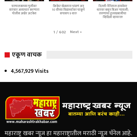
घरमालकाच्या मुलीवर
क्रिकेट खेळताना भांडणं अन्
दिल्ली-नैनिताल हायवेवर
वारंवार अत्याचार करणारा
10 वीच्या विद्यार्थ्यावर चाकूने
थारवर बसून बिअर प्यायली;
पोलीस अखेर अटकेत
सपासप 9 वार!
तरुणांचा हुल्लडबाजीचा
व्हिडिओ व्हायरल!
Next
»
1
/
602
एकूण वाचक
4,567,929 Visits
महाराष्ट्र खबर न्यूज हा महाराष्ट्रातील मराठी न्यूज चॅनेल आहे.