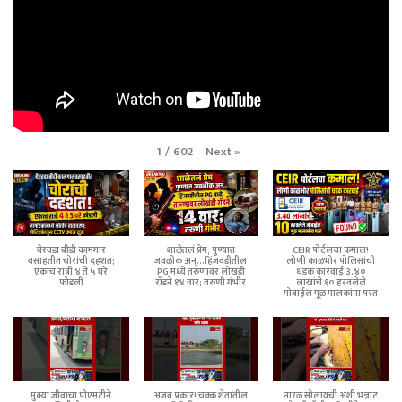
Next
»
1
/
602
येरवडा बीडी कामगार
शाळेतलं प्रेम, पुण्यात
CEIR पोर्टलचा कमाल!
वसाहतीत चोरांची दहशत;
जवळीक अन्...हिंजवडीतील
लोणी काळभोर पोलिसांची
एकाच रात्री ४ ते ५ घरे
PG मध्ये तरुणावर लोखंडी
धडक कारवाई ३.४०
फोडली
रॉडने १४ वार; तरुणी गंभीर
लाखांचे १० हरवलेले
मोबाईल मूळ मालकांना परत
मुक्या जीवाचा पीएमटीने
अजब प्रकार! चक्क शेतातील
नारळ सोलायची अशी भन्नाट