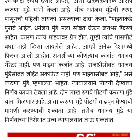
२० कोटी रुपये देणार आहेत,” असा खळबळजनक आरोप
करुणा मुंडे यांनी केला आहे. मीच धनंजय मुंडेंची १९९६
पासूनची पहिली बायको असल्याचा दावा केला. “माझ्याकडे
पुरावे आहेत. धनंजय मुंडे मला सोबत घेऊन जगभर फिरले
आहेत. कारण त्यांचं माझ्यावर प्रेम होतं. तुम्ही त्यांचे पासपोर्ट
बघा. माझे व्हिसा लावलेले आहेत. आम्ही अनेक देशांमध्ये
फिरुन आलो आहोत. राजश्रीच्या कोणत्याच कर्जात धनंजय
गँरेंटर नाही. पण माझ्या कर्जात आहे. राजश्रीसोबत धनंजय
मुंडेंसोबत जॉईंट अकाऊंट नाही. पण माझ्यासोबत आहे,” असे
करुणा मुंडे म्हणाल्या आहेत. न्यायालयाने पोटगी देण्याचा
निर्णय कायम ठेवला आहे. दोन लाख रुपये पोटगी करुणा मुंडे
यांना मिळणार आहे. आता करुणा मुंडे पोटगी वाढवून घेण्याची
मागणी करण्याची शक्यता आहे. तसेच धनंजय मुंडे या
निर्णयाच्या विरोधात उच्च न्यायालयात जाऊ शकतात.