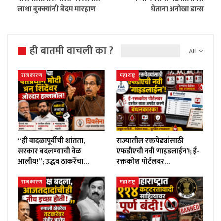
लाथा बुक्क्यांनी बेदम मारहाण
घेताना अनोखा डान्स
ही बातमी वाचली का ?
All
राजकारण
महाराष्ट्र
“ही वादळापूर्वीची शांतता,
राज्यातील रक्तपेढ्यांसाठी
सरकार बदलण्याची वेळ
एफडीएची नवी ‘गाइडलाईन’!; ई-
आलीय!”; उद्धव ठाकरेंचा…
रक्तकोश पोर्टलवर…
राजकारण
महाराष्ट्र