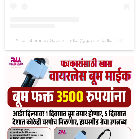
A post shared by Gavran_Tadka (@gavran_tadka1122)