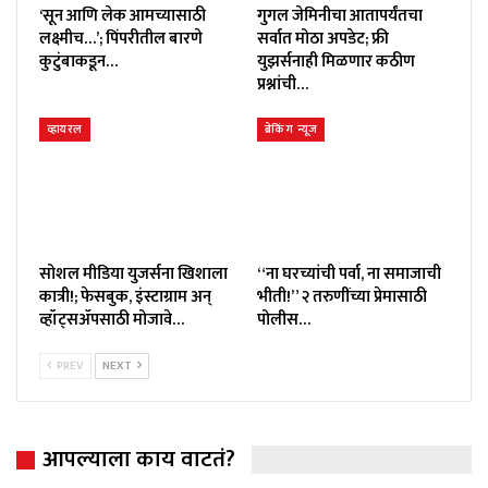
‘सून आणि लेक आमच्यासाठी
गुगल जेमिनीचा आतापर्यंतचा
लक्ष्मीच…’; पिंपरीतील बारणे
सर्वात मोठा अपडेट; फ्री
कुटुंबाकडून…
युझर्सनाही मिळणार कठीण
प्रश्नांची…
व्हायरल
ब्रेकिंग न्यूज
सोशल मीडिया युजर्सना खिशाला
“ना घरच्यांची पर्वा, ना समाजाची
कात्री!; फेसबुक, इंस्टाग्राम अन्
भीती!” २ तरुणींच्या प्रेमासाठी
व्हॉट्सॲपसाठी मोजावे…
पोलीस…
PREV
NEXT
आपल्याला काय वाटतं?