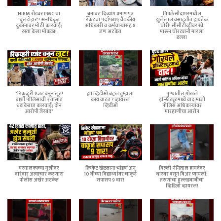
NIBM रोडवर PMC चा
बनावट दिव्यांग प्रमाणपत्र
पिंपळे सौदागरमधील
'बुलडोझर'! अनधिकृत
रॅकेटचा पर्दाफाश; वैद्यकीय
झुलेलाल वसाहतीत हायटेक
दुकानांवर मोठी कारवाई;
अधिकारी व कर्मचाऱ्यांसह 8
चोरी! सीसीटीव्हीवर स्प्रे
रस्ता केला मोकळा!
जण अटकेत
मारून चोरट्यांनी मारला
डल्ला
"रिकव्हरी एजंट बनून लूट!
ह्या व्हिडीओ बद्दल तुम्हाला
पुण्यातील गोखले
बार्शी पोलिसांची २ तासांत
काय वाटत ? व्हायरल
इन्स्टिट्यूटमध्ये वाद;माजी
धडाकेबाज कारवाई; दोन
व्हिडीओ
पोलिस अधिकाऱ्यांवर
आरोपी जेरबंद"
मारहाणीचा आरोप
घरमालकाच्या मुलीवर
क्रिकेट खेळताना भांडणं अन्
दिल्ली-नैनिताल हायवेवर
वारंवार अत्याचार करणारा
10 वीच्या विद्यार्थ्यावर चाकूने
थारवर बसून बिअर प्यायली;
पोलीस अखेर अटकेत
सपासप 9 वार!
तरुणांचा हुल्लडबाजीचा
व्हिडिओ व्हायरल!