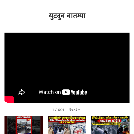
युट्युब बातम्या
Next
»
1
/
601