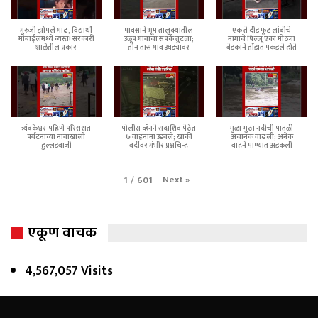
गुरुजी झोपले गाढ, विद्यार्थी
पावसाने भूम तालुक्यातील
एक ते दीड फूट लांबीचे
मोबाईलमध्ये व्यस्त! सरकारी
उळूप गावाचा संपर्क तुटला;
नागाचे पिल्लू एका मोठ्या
शाळेतील प्रकार
तीन तास गाव उघड्यावर
बेडकाने तोंडात पकडले होते
त्र्यंबकेश्वर-पहिणे परिसरात
पोलीस व्हॅनने सदाशिव पेठेत
मुळा-मुठा नदीची पातळी
पर्यटनाच्या नावाखाली
७ वाहनांना उडवले; खाकी
अचानक वाढली; अनेक
हुल्लडबाजी
वर्दीवर गंभीर प्रश्नचिन्ह
वाहने पाण्यात अडकली
Next
»
1
/
601
एकूण वाचक
4,567,057 Visits