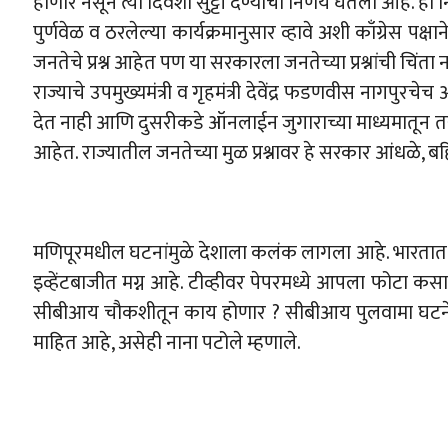
होणार नसून त्या दिवशी सुट्टी देण्याचा निर्णय घेतला आहे. हा 
पुर्णवेळ व ठरलेल्या कार्यक्रमानुसार व्हावे अशी काँग्रेस पक्
जनतेचे प्रश्न आहेत पण या सरकारला जनतेच्या प्रश्नांची चि
राज्याचे उपमुख्यमंत्री व गृहमंत्री देवेंद्र फडणवीस नागपुर
देत नाही आणि दुसरीकडे ऑनलाईन जुगाराच्या माध्यमातून तरु
आहेत. राज्यातील जनतेच्या मुळ प्रश्नावर हे सरकार आंधळे,
मणिपूरमधील घटनांमुळे देशाला कलंक लागला आहे. भारतात ल
इव्हेंटबाजीत मग्न आहे. टीव्हीवर पेपरमध्ये आपला फोटा
सीबीआय चौकशीतून काय होणार ? सीबीआय पुलवामा घटनेचीही 
माहित आहे, असेही नाना पटोले म्हणाले.