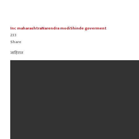
Inc maharashtra
Narendra modi
Shinde goverment
233
Share
जाहिरात