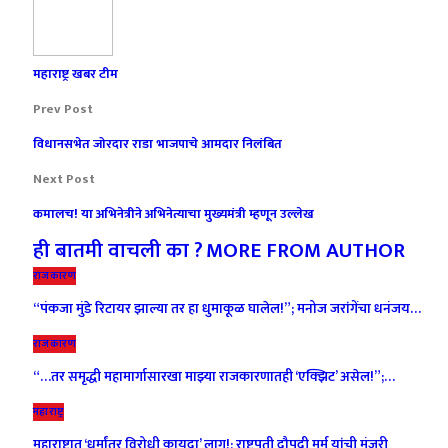
महाराष्ट्र खबर टीम
Prev Post
विधानसभेत जोरदार राडा भाजपाचे आमदार निलंबित
Next Post
कमालच! या अभिनेत्रीने अभिनेत्याचा मुख्यमंत्री म्हणून उल्लेख
ही बातमी वाचली का ?
MORE FROM AUTHOR
राजकारण
“पंकजा मुंडे रिटायर झाल्या तर हा धुमाकूळ घालेल!”; मनोज जरांगेंचा धनंजय…
राजकारण
“…तर समृद्धी महामार्गासारखा माझ्या राजकारणातही ‘एक्झिट’ असेल!”;…
महाराष्ट्र
महाराष्ट्रात ‘धर्मांतर विरोधी कायदा’ लागू!; राष्ट्रपती द्रौपदी मुर्मू यांची मंजुरी