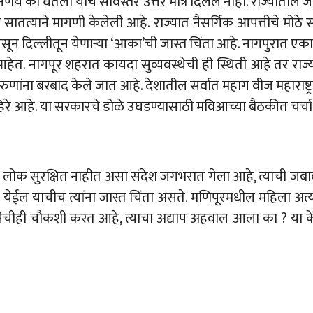
निर्णय का घेतला याचे सविस्तर उत्तर मात्र दिलेले नाही. राज्यातील 
षाने सातत्याने मागणी केलेली आहे. राज्यात नैसर्गिक आपत्तीचे मोठे 
ंता नसून दिल्लीतून येणाऱ्या ‘आका’ची जास्त चिंता आहे. नागपुरा
चेच आहेत. नागपूर शहरात कायदा सुव्यवस्थेची ही स्थिती आहे तर राज
णांना बरबाद केले जात आहे. देशातील सर्वात महाग वीज महाराष्ट्
 बहिरे आहे. या सरकारचे डोळे उघडण्यासाठी मविआच्या बैठकीत चर्च
ोक सुरक्षित नाहीत असा संदेश जगभरात गेला आहे, त्याची जबाब
 कसा येईल याचीच त्यांना जास्त चिंता असते. मणिपूरमधील महि
चौकशी करत आहे, त्याचा अद्याप अहवाल आला का ? या केंद्रीय 