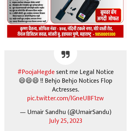
#PoojaHegde
sent me Legal Notice
😄😄😄 !! Behjo Behjo Notices Flop
Actresses.
pic.twitter.com/lGneUBF1zw
— Umair Sandhu (@UmairSandu)
July 25, 2023