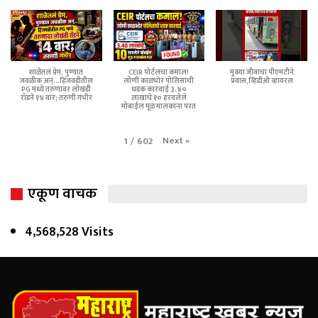
शाळेतलं प्रेम, पुण्यात
CEIR पोर्टलचा कमाल!
मुक्या जीवाचा पीएमटीने
जवळीक अन्...हिंजवडीतील
लोणी काळभोर पोलिसांची
प्रवास,व्हिडीओ व्हायरल
PG मध्ये तरुणावर लोखंडी
धडक कारवाई ३.४०
रॉडने १४ वार; तरुणी गंभीर
लाखांचे १० हरवलेले
मोबाईल मूळ मालकांना परत
Next
»
1
/
602
एकूण वाचक
4,568,528 Visits