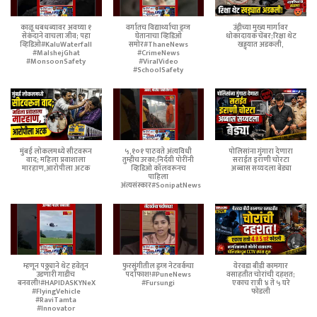
काळू धबधब्यावर अवघ्या १
वर्गातच विद्यार्थ्याचा ड्रग्ज
उंड्रीच्या मुख्य मार्गावर
सेकंदाने वाचला जीव; पहा
घेतानाचा व्हिडिओ
धोकादायक चेंबर;रिक्षा थेट
व्हिडिओ#KaluWaterfall
समोर#ThaneNews
खड्ड्यात अडकली,
#MalshejGhat
#CrimeNews
#MonsoonSafety
#ViralVideo
#SchoolSafety
मुंबई लोकलमध्ये सीटवरून
५,१०१ पाठवते अंत्यविधी
पोलिसांना गुंगारा देणारा
वाद; महिला प्रवाशाला
तुम्हीच उरका;निर्दयी पोरींनी
सराईत इराणी चोरटा
मारहाण,आरोपीला अटक
व्हिडिओ कॉलवरूनच
अब्बास सय्यदला बेड्या
पाहिला
अंत्यसंस्कार#SonipatNews
म्हणून पठ्ठ्याने थेट हवेतून
फुरसुंगीतील ड्रग्ज नेटवर्कचा
येरवडा बीडी कामगार
उडणारी गाडीच
पर्दाफाश!#PuneNews
वसाहतीत चोरांची दहशत;
बनवली!#HAPIDASKYNeX
#Fursungi
एकाच रात्री ४ ते ५ घरे
#FlyingVehicle
फोडली
#RaviTamta
#Innovator