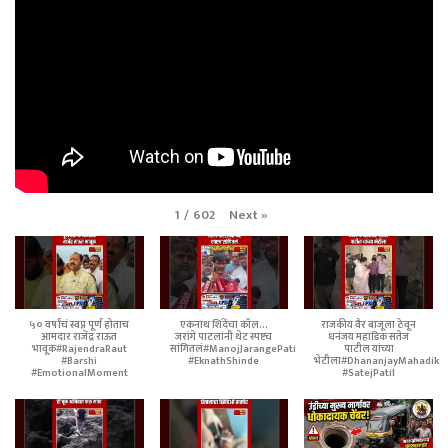
Next
»
1
/
602
५० वर्षांचं स्वप्न पूर्ण होताच
एकनाथ शिंदेंचा कॉल...
राजकीय वैर बाजूला ठेवून
आमदार राजेंद्र राऊत
जरांगे पाटलांनी थेट स्पष्टच
धनंजय महाडिक सतेज
भावूक#RajendraRaut
सांगितलं#ManojJarangePatil
पाटील यांच्या
#Barshi
#EknathShinde
भेटीला#DhananjayMahadik
#EmotionalMoment
#SatejPatil