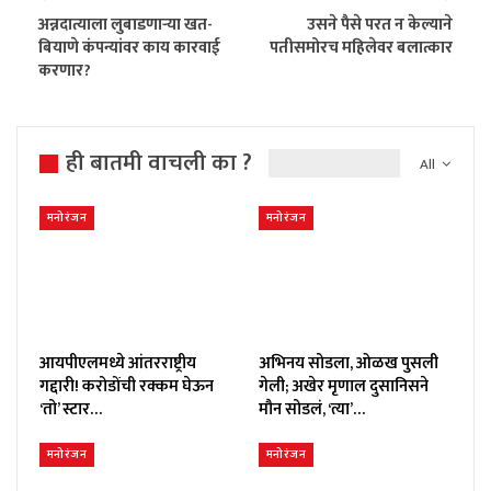
अन्नदात्याला लुबाडणाऱ्या खत-
उसने पैसे परत न केल्याने
बियाणे कंपन्यांवर काय कारवाई
पतीसमोरच महिलेवर बलात्कार
करणार?
ही बातमी वाचली का ?
All
मनोरंजन
मनोरंजन
आयपीएलमध्ये आंतरराष्ट्रीय
अभिनय सोडला, ओळख पुसली
गद्दारी! करोडोंची रक्कम घेऊन
गेली; अखेर मृणाल दुसानिसने
‘तो’ स्टार…
मौन सोडलं, ‘त्या’…
मनोरंजन
मनोरंजन