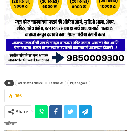
attempted sucied
Fack news
Puja hegade
966
Share
जाहिरात