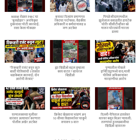
NIBM रोडवर PMC चा
बनावट दिव्यांग प्रमाणपत्र
पिंपळे सौदागरमधील
'बुलडोझर'! अनधिकृत
रॅकेटचा पर्दाफाश; वैद्यकीय
झुलेलाल वसाहतीत हायटेक
दुकानांवर मोठी कारवाई;
अधिकारी व कर्मचाऱ्यांसह 8
चोरी! सीसीटीव्हीवर स्प्रे
रस्ता केला मोकळा!
जण अटकेत
मारून चोरट्यांनी मारला
डल्ला
"रिकव्हरी एजंट बनून लूट!
ह्या व्हिडीओ बद्दल तुम्हाला
पुण्यातील गोखले
बार्शी पोलिसांची २ तासांत
काय वाटत ? व्हायरल
इन्स्टिट्यूटमध्ये वाद;माजी
धडाकेबाज कारवाई; दोन
व्हिडीओ
पोलिस अधिकाऱ्यांवर
आरोपी जेरबंद"
मारहाणीचा आरोप
घरमालकाच्या मुलीवर
क्रिकेट खेळताना भांडणं अन्
दिल्ली-नैनिताल हायवेवर
वारंवार अत्याचार करणारा
10 वीच्या विद्यार्थ्यावर चाकूने
थारवर बसून बिअर प्यायली;
पोलीस अखेर अटकेत
सपासप 9 वार!
तरुणांचा हुल्लडबाजीचा
व्हिडिओ व्हायरल!