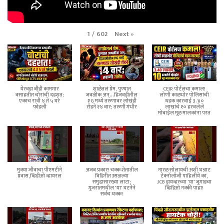
Next
»
1
/
602
येरवडा बीडी कामगार
शाळेतलं प्रेम, पुण्यात
CEIR पोर्टलचा कमाल!
वसाहतीत चोरांची दहशत;
जवळीक अन्...हिंजवडीतील
लोणी काळभोर पोलिसांची
एकाच रात्री ४ ते ५ घरे
PG मध्ये तरुणावर लोखंडी
धडक कारवाई ३.४०
फोडली
रॉडने १४ वार; तरुणी गंभीर
लाखांचे १० हरवलेले
मोबाईल मूळ मालकांना परत
मुक्या जीवाचा पीएमटीने
अजब प्रकार! चक्क शेतातील
नारळ सोलायची अशी भन्नाट
प्रवास,व्हिडीओ व्हायरल
विहिरीत उसळल्या
टेक्नॉलॉजी पाहिलीये का,
समुद्रासारख्या लाटा;
JCB ड्रायव्हरच्या 'या' जुगाडचा
गुजरातमधील 'या' घटनेने
व्हिडिओ नक्की पाहा!
सर्वच थक्क!