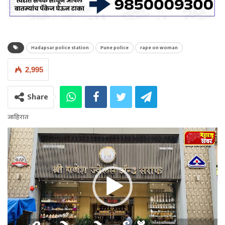
Hadapsar police station
Pune police
rape on woman
2,995
Share
जाहिरात
Video
Player