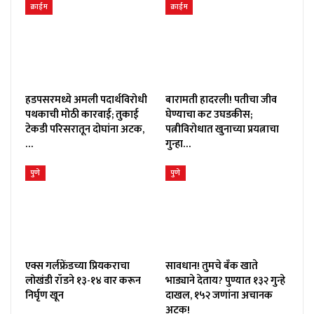
क्राईम
क्राईम
हडपसरमध्ये अमली पदार्थविरोधी
बारामती हादरली! पतीचा जीव
पथकाची मोठी कारवाई; तुकाई
घेण्याचा कट उघडकीस;
टेकडी परिसरातून दोघांना अटक,
पत्नीविरोधात खुनाच्या प्रयत्नाचा
…
गुन्हा…
पुणे
पुणे
एक्स गर्लफ्रेंडच्या प्रियकराचा
सावधान! तुमचे बँक खाते
लोखंडी रॉडने १३-१४ वार करून
भाड्याने देताय? पुण्यात १३२ गुन्हे
निर्घृण खून
दाखल, १५२ जणांना अचानक
अटक!