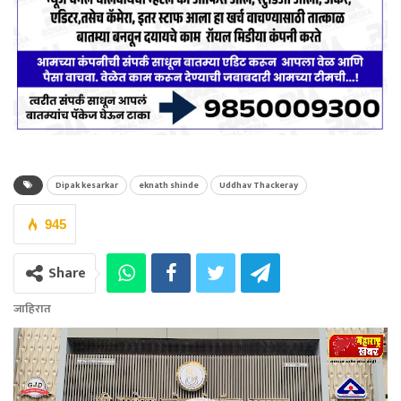
Dipak kesarkar
eknath shinde
Uddhav Thackeray
945
Share
जाहिरात
Video
Player