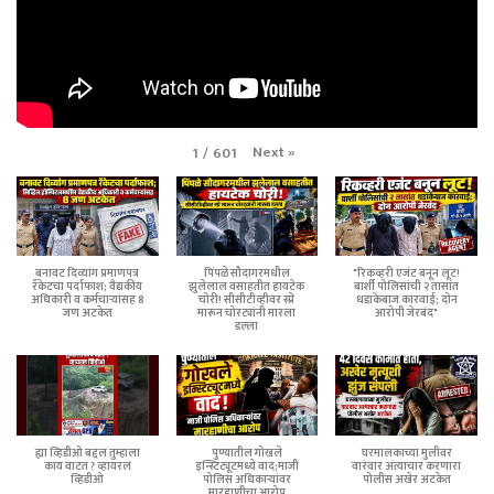
Next
»
1
/
601
बनावट दिव्यांग प्रमाणपत्र
पिंपळे सौदागरमधील
"रिकव्हरी एजंट बनून लूट!
रॅकेटचा पर्दाफाश; वैद्यकीय
झुलेलाल वसाहतीत हायटेक
बार्शी पोलिसांची २ तासांत
अधिकारी व कर्मचाऱ्यांसह 8
चोरी! सीसीटीव्हीवर स्प्रे
धडाकेबाज कारवाई; दोन
जण अटकेत
मारून चोरट्यांनी मारला
आरोपी जेरबंद"
डल्ला
ह्या व्हिडीओ बद्दल तुम्हाला
पुण्यातील गोखले
घरमालकाच्या मुलीवर
काय वाटत ? व्हायरल
इन्स्टिट्यूटमध्ये वाद;माजी
वारंवार अत्याचार करणारा
व्हिडीओ
पोलिस अधिकाऱ्यांवर
पोलीस अखेर अटकेत
मारहाणीचा आरोप