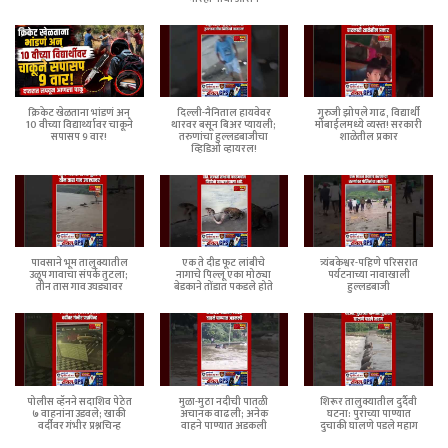
क्रिकेट खेळताना भांडणं अन्
दिल्ली-नैनिताल हायवेवर
गुरुजी झोपले गाढ, विद्यार्थी
10 वीच्या विद्यार्थ्यावर चाकूने
थारवर बसून बिअर प्यायली;
मोबाईलमध्ये व्यस्त! सरकारी
सपासप 9 वार!
तरुणांचा हुल्लडबाजीचा
शाळेतील प्रकार
व्हिडिओ व्हायरल!
पावसाने भूम तालुक्यातील
एक ते दीड फूट लांबीचे
त्र्यंबकेश्वर-पहिणे परिसरात
उळूप गावाचा संपर्क तुटला;
नागाचे पिल्लू एका मोठ्या
पर्यटनाच्या नावाखाली
तीन तास गाव उघड्यावर
बेडकाने तोंडात पकडले होते
हुल्लडबाजी
पोलीस व्हॅनने सदाशिव पेठेत
मुळा-मुठा नदीची पातळी
शिरूर तालुक्यातील दुर्दैवी
७ वाहनांना उडवले; खाकी
अचानक वाढली; अनेक
घटना: पुराच्या पाण्यात
वर्दीवर गंभीर प्रश्नचिन्ह
वाहने पाण्यात अडकली
दुचाकी घालणे पडले महाग