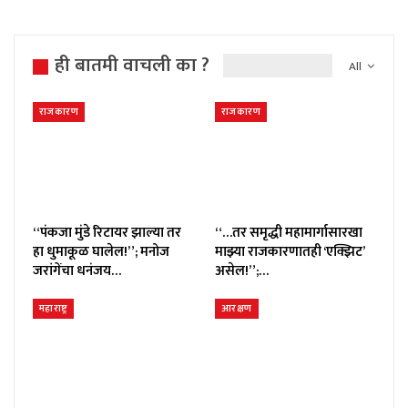
ही बातमी वाचली का ?
All
राजकारण
राजकारण
“पंकजा मुंडे रिटायर झाल्या तर
“…तर समृद्धी महामार्गासारखा
हा धुमाकूळ घालेल!”; मनोज
माझ्या राजकारणातही ‘एक्झिट’
जरांगेंचा धनंजय…
असेल!”;…
महाराष्ट्र
आरक्षण