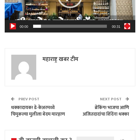
00:00
00:31
महाराष्ट्र खबर टीम
PREV POST
NEXT POST
धक्कादायक! डे-केअरमध्ये
ब्रेकिंग! भाजपा आणि
चिमुकल्या मुलीला बेदम मारहाण
अजितदादांचा शिंदेंना धक्का