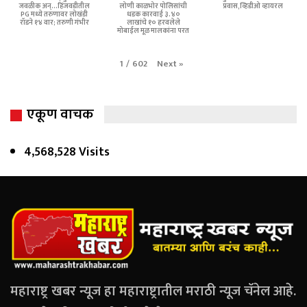
जवळीक अन्...हिंजवडीतील
लोणी काळभोर पोलिसांची
प्रवास,व्हिडीओ व्हायरल
PG मध्ये तरुणावर लोखंडी
धडक कारवाई ३.४०
रॉडने १४ वार; तरुणी गंभीर
लाखांचे १० हरवलेले
मोबाईल मूळ मालकांना परत
Next
»
1
/
602
एकूण वाचक
4,568,528 Visits
महाराष्ट्र खबर न्यूज हा महाराष्ट्रातील मराठी न्यूज चॅनेल आहे.