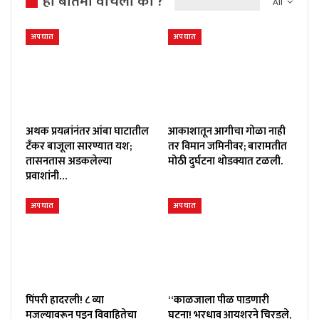
ही बातमी वाचली का ?
All
अपघात
अपघात
अथक प्रयत्नांनंतर आंबा घाटातील
आकाशातून आगीचा गोळा नाही
टँकर बाजूला सारण्यात यश;
तर विमान जमिनीवर; बारामतीत
तासनतास अडकलेल्या
मोठी दुर्घटना थोडक्यात टळली.
प्रवाशांनी…
अपघात
अपघात
पिंपरी हादरली! ८ व्या
“काळजाला पीळ पाडणारी
मजल्यावरून पडून विवाहितेचा
घटना! भरधाव आयशरने चिरडले,