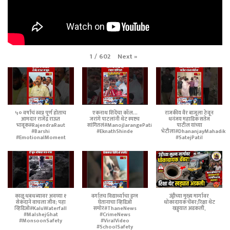
Next
»
1
/
602
५० वर्षांचं स्वप्न पूर्ण होताच
एकनाथ शिंदेंचा कॉल...
राजकीय वैर बाजूला ठेवून
आमदार राजेंद्र राऊत
जरांगे पाटलांनी थेट स्पष्टच
धनंजय महाडिक सतेज
भावूक#RajendraRaut
सांगितलं#ManojJarangePatil
पाटील यांच्या
#Barshi
#EknathShinde
भेटीला#DhananjayMahadik
#EmotionalMoment
#SatejPatil
काळू धबधब्यावर अवघ्या १
वर्गातच विद्यार्थ्याचा ड्रग्ज
उंड्रीच्या मुख्य मार्गावर
सेकंदाने वाचला जीव; पहा
घेतानाचा व्हिडिओ
धोकादायक चेंबर;रिक्षा थेट
व्हिडिओ#KaluWaterfall
समोर#ThaneNews
खड्ड्यात अडकली,
#MalshejGhat
#CrimeNews
#MonsoonSafety
#ViralVideo
#SchoolSafety