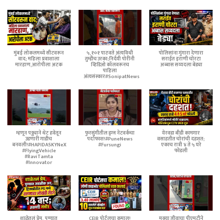
मुंबई लोकलमध्ये सीटवरून
५,१०१ पाठवते अंत्यविधी
पोलिसांना गुंगारा देणारा
वाद; महिला प्रवाशाला
तुम्हीच उरका;निर्दयी पोरींनी
सराईत इराणी चोरटा
मारहाण,आरोपीला अटक
व्हिडिओ कॉलवरूनच
अब्बास सय्यदला बेड्या
पाहिला
अंत्यसंस्कार#SonipatNews
म्हणून पठ्ठ्याने थेट हवेतून
फुरसुंगीतील ड्रग्ज नेटवर्कचा
येरवडा बीडी कामगार
उडणारी गाडीच
पर्दाफाश!#PuneNews
वसाहतीत चोरांची दहशत;
बनवली!#HAPIDASKYNeX
#Fursungi
एकाच रात्री ४ ते ५ घरे
#FlyingVehicle
फोडली
#RaviTamta
#Innovator
शाळेतलं प्रेम, पुण्यात
CEIR पोर्टलचा कमाल!
मुक्या जीवाचा पीएमटीने