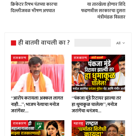
क्रिकेटर रिषभ पंतच्या कारचा
या तारखेला होणार शिंदे
दिल्लीजवळ भीषण अपघात
फडणवीस सरकारचा दुसरा
मंत्रीमंडळ विस्तार
ही बातमी वाचली का ?
All
राजकारण
राजकारण
“आरोप करायला अक्कल लागत
“पंकजा मुंडे रिटायर झाल्या तर
नाही…”; भाजप नेत्याचा मनोज
हा धुमाकूळ घालेल!”; मनोज
जरांगेंवर…
जरांगेंचा धनंजय…
राजकारण
महाराष्ट्र