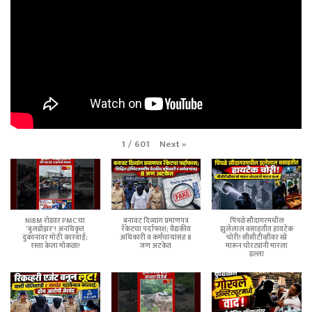
Next
»
1
/
601
NIBM रोडवर PMC चा
बनावट दिव्यांग प्रमाणपत्र
पिंपळे सौदागरमधील
'बुलडोझर'! अनधिकृत
रॅकेटचा पर्दाफाश; वैद्यकीय
झुलेलाल वसाहतीत हायटेक
दुकानांवर मोठी कारवाई;
अधिकारी व कर्मचाऱ्यांसह 8
चोरी! सीसीटीव्हीवर स्प्रे
रस्ता केला मोकळा!
जण अटकेत
मारून चोरट्यांनी मारला
डल्ला