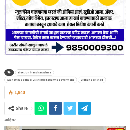
Election in maharashtra
Mahavikas aghadi vs shinde fadanvis goverment
Vidhan parishad
1,940
Share
जाहिरात
Video