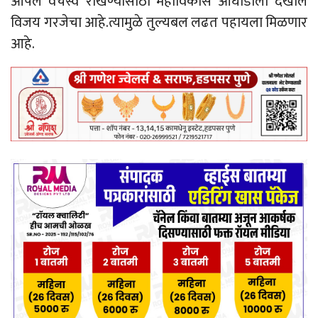
आपले वर्चस्व राखण्यासाठी महाविकास आघाडीला देखील
विजय गरजेचा आहे.त्यामुळे तुल्यबल लढत पहायला मिळणार
आहे.