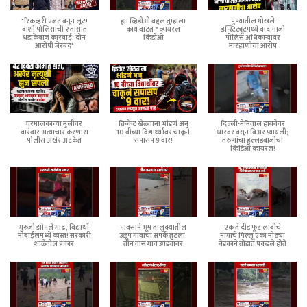
"रिकव्हरी एजंट बनून लूट!
ह्या व्हिडीओ बद्दल तुम्हाला
पुण्यातील गोखले
बार्शी पोलिसांची २ तासांत
काय वाटत ? व्हायरल
इन्स्टिट्यूटमध्ये वाद;माजी
धडाकेबाज कारवाई; दोन
व्हिडीओ
पोलिस अधिकाऱ्यांवर
आरोपी जेरबंद"
मारहाणीचा आरोप
घरमालकाच्या मुलीवर
क्रिकेट खेळताना भांडणं अन्
दिल्ली-नैनिताल हायवेवर
वारंवार अत्याचार करणारा
10 वीच्या विद्यार्थ्यावर चाकूने
थारवर बसून बिअर प्यायली;
पोलीस अखेर अटकेत
सपासप 9 वार!
तरुणांचा हुल्लडबाजीचा
व्हिडिओ व्हायरल!
गुरुजी झोपले गाढ, विद्यार्थी
पावसाने भूम तालुक्यातील
एक ते दीड फूट लांबीचे
मोबाईलमध्ये व्यस्त! सरकारी
उळूप गावाचा संपर्क तुटला;
नागाचे पिल्लू एका मोठ्या
शाळेतील प्रकार
तीन तास गाव उघड्यावर
बेडकाने तोंडात पकडले होते