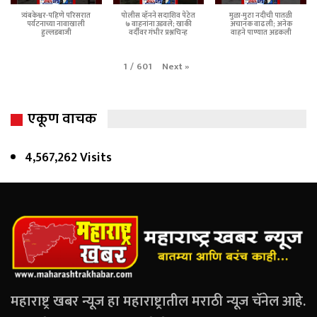
त्र्यंबकेश्वर-पहिणे परिसरात
पोलीस व्हॅनने सदाशिव पेठेत
मुळा-मुठा नदीची पातळी
पर्यटनाच्या नावाखाली
७ वाहनांना उडवले; खाकी
अचानक वाढली; अनेक
हुल्लडबाजी
वर्दीवर गंभीर प्रश्नचिन्ह
वाहने पाण्यात अडकली
Next
»
1
/
601
एकूण वाचक
4,567,262 Visits
महाराष्ट्र खबर न्यूज हा महाराष्ट्रातील मराठी न्यूज चॅनेल आहे.