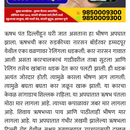
ऋषभ पंत दिल्लीहून घरी जात असताना हा भीषण अपघात
झाला. ऋषभची कार रुडकीच्या नारसन बॉर्डरवर हम्मदपूर
येथील एका वळणावर रेलिंगला धडकली. कार नारसन गावात
आली असता कारचालकाचं गाडीवरील ताबा सुटला आणि
रेलिंग तसेच खांबांना धडक देत कार पलटी झाली. ही धडक
अत्यंत जोरदार होती. त्यामुळे कारला भीषण आग लागली.
त्यामुळे बघता बघता कार जळून खाक झाली. या कारचा
केवळ सांगाडाच शिल्लक राहिला. या अपघातात ऋषभ पंतला
मोठा मार लागला आहे. त्याच्या कपाळावर जबर मार लागला
आहे. शिवाय ऋषभच्या पाय आणि पाठीलाही भीषण मार
लागला आहे. या अपघातात गंभीर जखमी झालेल्या ऋषभला
दिल्ली रोड येथील सक्षम रुग्णालयात उपचारासाठी दाखल