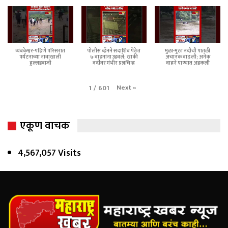
त्र्यंबकेश्वर-पहिणे परिसरात
पोलीस व्हॅनने सदाशिव पेठेत
मुळा-मुठा नदीची पातळी
पर्यटनाच्या नावाखाली
७ वाहनांना उडवले; खाकी
अचानक वाढली; अनेक
हुल्लडबाजी
वर्दीवर गंभीर प्रश्नचिन्ह
वाहने पाण्यात अडकली
Next
»
1
/
601
एकूण वाचक
4,567,057 Visits