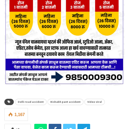
Delli road accident
Rishabh pant accident
Video viral
1,167