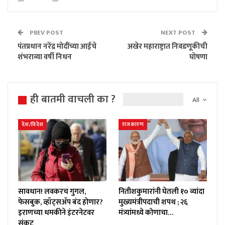
PREV POST
NEXT POST
पंतप्रधान नरेंद्र मोदींच्या आईचे
अखेर महाराष्ट्रात निवडणूकीची
शंभराव्या वर्षी निधन
घोषणा
ही बातमी वाचली का ?
All
देश/विदेश
राजकारण
सावधान! लवकरच गुगल,
नितीशकुमारांनी घेतली १० व्यांदा
फेसबुक, व्हॉट्सॲप बंद होणार?
मुख्यमंत्रीपदाची शपथ ; २६
इराणच्या धमकीने इंटरनेटवर
मंत्र्यांमध्ये कोणाचा…
संकट