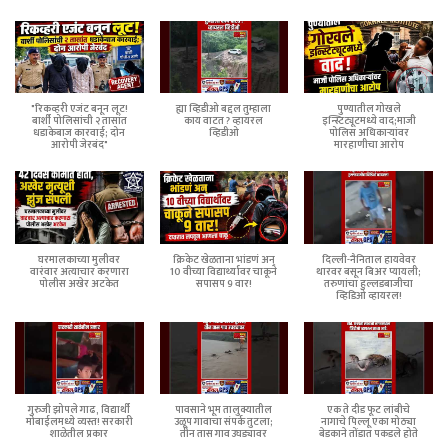
"रिकव्हरी एजंट बनून लूट!
ह्या व्हिडीओ बद्दल तुम्हाला
पुण्यातील गोखले
बार्शी पोलिसांची २ तासांत
काय वाटत ? व्हायरल
इन्स्टिट्यूटमध्ये वाद;माजी
धडाकेबाज कारवाई; दोन
व्हिडीओ
पोलिस अधिकाऱ्यांवर
आरोपी जेरबंद"
मारहाणीचा आरोप
घरमालकाच्या मुलीवर
क्रिकेट खेळताना भांडणं अन्
दिल्ली-नैनिताल हायवेवर
वारंवार अत्याचार करणारा
10 वीच्या विद्यार्थ्यावर चाकूने
थारवर बसून बिअर प्यायली;
पोलीस अखेर अटकेत
सपासप 9 वार!
तरुणांचा हुल्लडबाजीचा
व्हिडिओ व्हायरल!
गुरुजी झोपले गाढ, विद्यार्थी
पावसाने भूम तालुक्यातील
एक ते दीड फूट लांबीचे
मोबाईलमध्ये व्यस्त! सरकारी
उळूप गावाचा संपर्क तुटला;
नागाचे पिल्लू एका मोठ्या
शाळेतील प्रकार
तीन तास गाव उघड्यावर
बेडकाने तोंडात पकडले होते