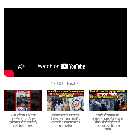
Next
»
1
/
601
NIBM रोडवर PMC चा
बनावट दिव्यांग प्रमाणपत्र
पिंपळे सौदागरमधील
'बुलडोझर'! अनधिकृत
रॅकेटचा पर्दाफाश; वैद्यकीय
झुलेलाल वसाहतीत हायटेक
दुकानांवर मोठी कारवाई;
अधिकारी व कर्मचाऱ्यांसह 8
चोरी! सीसीटीव्हीवर स्प्रे
रस्ता केला मोकळा!
जण अटकेत
मारून चोरट्यांनी मारला
डल्ला