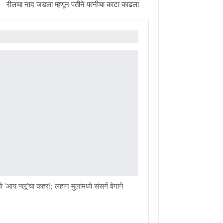
रीलचा नाद जडला म्हणून पतीने पत्नीचा काटा काढला
े ‘आय फ्लू’चा कहर!; लहान मुलांमध्ये संसर्ग वेगाने