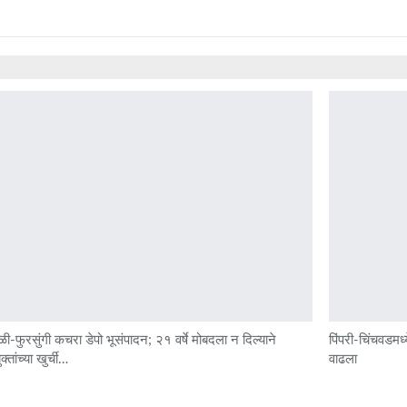
ळी-फुरसुंगी कचरा डेपो भूसंपादन; २१ वर्षे मोबदला न दिल्याने
पिंपरी-चिंचवडमध्य
्तांच्या खुर्ची…
वाढला