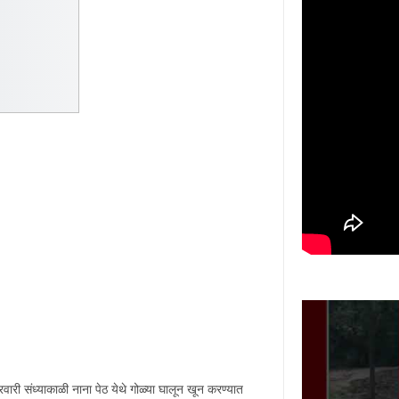
ारी संध्याकाळी नाना पेठ येथे गोळ्या घालून खून करण्यात