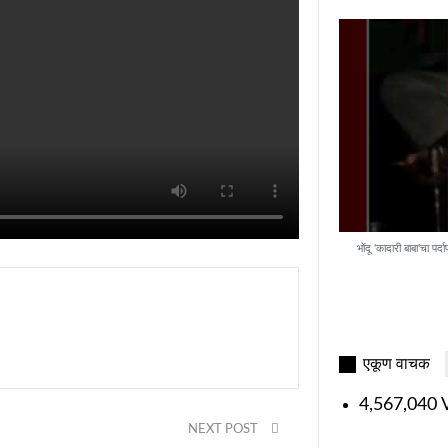
भोंदू 'कादारी बाबा'चा पर
एकूण वाचक
4,567,040 V
NEXT POST