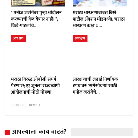
“मनोज जरांगेंवर पुन्हा आंदोलन
मराठा आरक्षणाबाबत विखे-
करण्याची वेळ येणार नाही!”;
पाटील ॲक्शन मोडमध्ये!; ‘मराठा
विखे-पाटलांचे…
आरक्षण कक्ष’ ७…
आरक्षण
आरक्षण
मराठा विरुद्ध ओबीसी संघर्ष
आरक्षणाची लढाई निर्णायक
पेटणार!; १२ जूनला राज्यव्यापी
टप्प्यावर! ‘सगेसोयऱ्यां’साठी
आंदोलनाची मोठी घोषणा
मनोज जरांगेंचे…
PREV
NEXT
आपल्याला काय वाटतं?