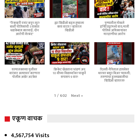
"रिकव्हरी एजंट बनून लूट!
ह्या व्हिडीओ बद्दल तुम्हाला
पुण्यातील गोखले
बार्शी पोलिसांची २ तासांत
काय वाटत ? व्हायरल
इन्स्टिट्यूटमध्ये वाद;माजी
धडाकेबाज कारवाई; दोन
व्हिडीओ
पोलिस अधिकाऱ्यांवर
आरोपी जेरबंद"
मारहाणीचा आरोप
घरमालकाच्या मुलीवर
क्रिकेट खेळताना भांडणं अन्
दिल्ली-नैनिताल हायवेवर
वारंवार अत्याचार करणारा
10 वीच्या विद्यार्थ्यावर चाकूने
थारवर बसून बिअर प्यायली;
पोलीस अखेर अटकेत
सपासप 9 वार!
तरुणांचा हुल्लडबाजीचा
व्हिडिओ व्हायरल!
Next
»
1
/
602
एकूण वाचक
4,567,754 Visits