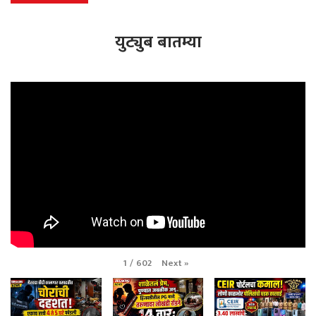
युट्युब बातम्या
Next
»
1
/
602