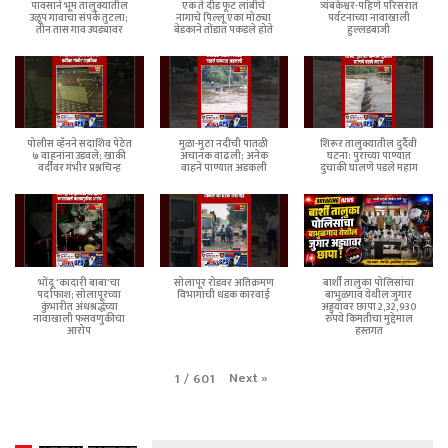
पावसाने भूम तालुक्यातील
एक ते दीड फूट लांबीचे
त्र्यंबकेश्वर-पहिणे परिसरात
उळूप गावाचा संपर्क तुटला;
नागाचे पिल्लू एका मोठ्या
पर्यटनाच्या नावाखाली
तीन तास गाव उघड्यावर
बेडकाने तोंडात पकडले होते
हुल्लडबाजी
पोलीस व्हॅनने सदाशिव पेठेत
मुळा-मुठा नदीची पातळी
शिरूर तालुक्यातील दुर्दैवी
७ वाहनांना उडवले; खाकी
अचानक वाढली; अनेक
घटना: पुराच्या पाण्यात
वर्दीवर गंभीर प्रश्नचिन्ह
वाहने पाण्यात अडकली
दुचाकी घालणे पडले महाग
भोंदू 'कादारी बाबा'चा
सोलापूर रोडवर अतिक्रमण
बार्शी तालुका पोलिसांचा
पर्दाफाश; सोलापूरच्या
विभागाची धडक कारवाई
बाभुळगाव येथील जुगार
कुंभारीत अंधश्रद्धेच्या
अड्ड्यावर छापा 2,32,930
नावाखाली फसवणुकीचा
रुपये किमतीचा मुद्देमाल
आरोप
हस्तगत
Next
»
1
/
601