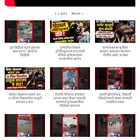
Next
»
1
/
601
ह्या व्हिडीओ बद्दल तुम्हाला
पुण्यातील गोखले
घरमालकाच्या मुलीवर
काय वाटत ? व्हायरल
इन्स्टिट्यूटमध्ये वाद;माजी
वारंवार अत्याचार करणारा
व्हिडीओ
पोलिस अधिकाऱ्यांवर
पोलीस अखेर अटकेत
मारहाणीचा आरोप
क्रिकेट खेळताना भांडणं अन्
दिल्ली-नैनिताल हायवेवर
गुरुजी झोपले गाढ, विद्यार्थी
10 वीच्या विद्यार्थ्यावर चाकूने
थारवर बसून बिअर प्यायली;
मोबाईलमध्ये व्यस्त! सरकारी
सपासप 9 वार!
तरुणांचा हुल्लडबाजीचा
शाळेतील प्रकार
व्हिडिओ व्हायरल!