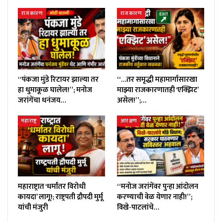
राजकारण
राजकारण
“पंकजा मुंडे रिटायर झाल्या तर
“…तर समृद्धी महामार्गासारखा
हा धुमाकूळ घालेल!”; मनोज
माझ्या राजकारणातही ‘एक्झिट’
जरांगेंचा धनंजय…
असेल!”;…
महाराष्ट्र
आरक्षण
महाराष्ट्रात ‘धर्मांतर विरोधी
“मनोज जरांगेंवर पुन्हा आंदोलन
कायदा’ लागू!; राष्ट्रपती द्रौपदी मुर्मू
करण्याची वेळ येणार नाही!”;
यांची मंजुरी
विखे-पाटलांचे…