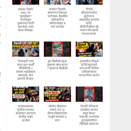
स
न
NIBM रोडवर
बनावट दिव्यांग
पिंपळे
PMC चा
प्रमाणपत्र रॅकेटचा
सौदागरमधील
स
'बुलडोझर'!
पर्दाफाश; वैद्यकीय
झुलेलाल
अनधिकृत
अधिकारी व
वसाहतीत हायटेक
दुकानांवर मोठी
कर्मचाऱ्यांसह 8
चोरी!
ओ
कारवाई; रस्ता
जण अटकेत
सीसीटीव्हीवर स्प्रे
केला मोकळा!
मारून चोरट्यांनी
क
मारला डल्ला
च
"रिकव्हरी एजंट
ह्या व्हिडीओ बद्दल
पुण्यातील गोखले
बनून लूट! बार्शी
तुम्हाला काय वाटत
इन्स्टिट्यूटमध्ये
पोलिसांची २
? व्हायरल व्हिडीओ
वाद;माजी पोलिस
तासांत धडाकेबाज
अधिकाऱ्यांवर
ी
कारवाई; दोन
मारहाणीचा आरोप
आरोपी जेरबंद"
ल
घरमालकाच्या
क्रिकेट खेळताना
दिल्ली-नैनिताल
मुलीवर वारंवार
भांडणं अन् 10
हायवेवर थारवर
अत्याचार करणारा
वीच्या विद्यार्थ्यावर
बसून बिअर
पोलीस अखेर
चाकूने सपासप 9
प्यायली; तरुणांचा
अटकेत
वार!
हुल्लडबाजीचा
व्हिडिओ व्हायरल!