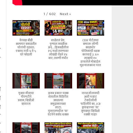
Next
»
1
/
602
येरवडा बीडी
शाळेतलं प्रेम,
CEIR पोर्टलचा
कामगार वसाहतीत
पुण्यात जवळीक
कमाल! लोणी
चोरांची दहशत;
अन्...हिंजवडीतील
काळभोर
ल
एकाच रात्री ४ ते ५
PG मध्ये तरुणावर
पोलिसांची धडक
घरे फोडली
लोखंडी रॉडने १४
कारवाई ३.४०
प
वार; तरुणी गंभीर
लाखांचे १०
हरवलेले मोबाईल
मूळ मालकांना परत
ी
मुक्या जीवाचा
अजब प्रकार! चक्क
नारळ सोलायची
ा
पीएमटीने
शेतातील विहिरीत
अशी भन्नाट
प्रवास,व्हिडीओ
उसळल्या
टेक्नॉलॉजी
व्हायरल
समुद्रासारख्या
पाहिलीये का, JCB
ा
लाटा;
ड्रायव्हरच्या 'या'
गुजरातमधील 'या'
जुगाडचा व्हिडिओ
ष
घटनेने सर्वच थक्क!
नक्की पाहा!
त