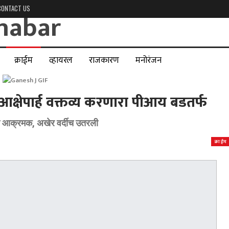
CONTACT US
क्राईम
व्हायरल
राजकारण
मनोरंजन
्षेपार्ह वक्तव्य करणारा पीआय बडतर्फ
टना आक्रमक, अखेर वर्दीच उतरली
क्राईम