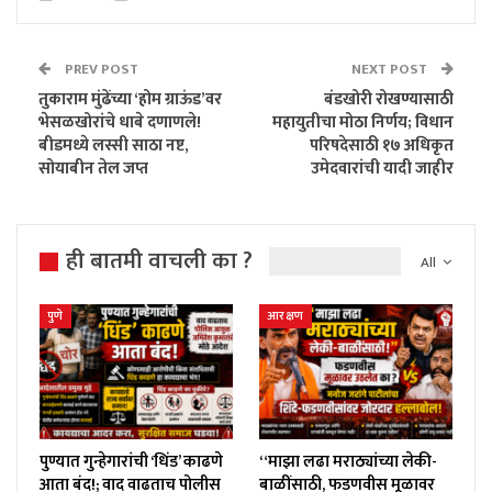
PREV POST
NEXT POST
तुकाराम मुंढेंच्या ‘होम ग्राऊंड’वर
बंडखोरी रोखण्यासाठी
भेसळखोरांचे धाबे दणाणले!
महायुतीचा मोठा निर्णय; विधान
बीडमध्ये लस्सी साठा नष्ट,
परिषदेसाठी १७ अधिकृत
सोयाबीन तेल जप्त
उमेदवारांची यादी जाहीर
ही बातमी वाचली का ?
All
पुणे
आरक्षण
पुण्यात गुन्हेगारांची ‘धिंड’ काढणे
“माझा लढा मराठ्यांच्या लेकी-
आता बंद!; वाद वाढताच पोलीस
बाळींसाठी, फडणवीस मूळावर