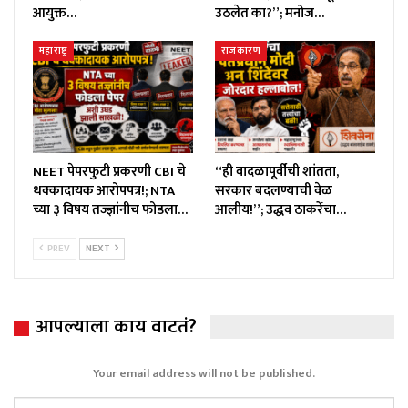
आयुक्त…
उठलेत का?”; मनोज…
महाराष्ट्र
राजकारण
NEET पेपरफुटी प्रकरणी CBI चे
“ही वादळापूर्वीची शांतता,
धक्कादायक आरोपपत्र!; NTA
सरकार बदलण्याची वेळ
च्या ३ विषय तज्ज्ञांनीच फोडला…
आलीय!”; उद्धव ठाकरेंचा…
PREV
NEXT
आपल्याला काय वाटतं?
Your email address will not be published.