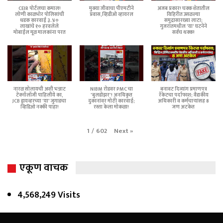
CEIR पोर्टलचा कमाल!
मुक्या जीवाचा पीएमटीने
अजब प्रकार! चक्क शेतातील
लोणी काळभोर पोलिसांची
प्रवास,व्हिडीओ व्हायरल
विहिरीत उसळल्या
धडक कारवाई ३.४०
समुद्रासारख्या लाटा;
लाखांचे १० हरवलेले
गुजरातमधील 'या' घटनेने
मोबाईल मूळ मालकांना परत
सर्वच थक्क!
नारळ सोलायची अशी भन्नाट
NIBM रोडवर PMC चा
बनावट दिव्यांग प्रमाणपत्र
टेक्नॉलॉजी पाहिलीये का,
'बुलडोझर'! अनधिकृत
रॅकेटचा पर्दाफाश; वैद्यकीय
JCB ड्रायव्हरच्या 'या' जुगाडचा
दुकानांवर मोठी कारवाई;
अधिकारी व कर्मचाऱ्यांसह 8
व्हिडिओ नक्की पाहा!
रस्ता केला मोकळा!
जण अटकेत
Next
»
1
/
602
एकूण वाचक
4,568,249 Visits