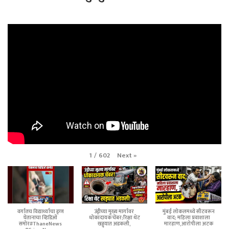
Next
»
1
/
602
वर्गातच विद्यार्थ्याचा ड्रग्ज
उंड्रीच्या मुख्य मार्गावर
मुंबई लोकलमध्ये सीटवरून
घेतानाचा व्हिडिओ
धोकादायक चेंबर;रिक्षा थेट
वाद; महिला प्रवाशाला
समोर#ThaneNews
खड्ड्यात अडकली,
मारहाण,आरोपीला अटक