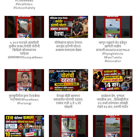
#CrimeNews
#ViralVideo
#SchoolSafety
५,१०१ पाठवते अंत्यविधी
पोलिसांना गुंगारा देणारा
म्हणून पठ्ठ्याने थेट हवेतून
तुम्हीच उरका;निर्दयी पोरींनी
सराईत इराणी चोरटा
उडणारी गाडीच
व्हिडिओ कॉलवरूनच
अब्बास सय्यदला बेड्या
बनवली!#HAPIDASKYNeX
पाहिला
#FlyingVehicle
अंत्यसंस्कार#SonipatNews
#RaviTamta
#Innovator
फुरसुंगीतील ड्रग्ज नेटवर्कचा
येरवडा बीडी कामगार
शाळेतलं प्रेम, पुण्यात
पर्दाफाश!#PuneNews
वसाहतीत चोरांची दहशत;
जवळीक अन्...हिंजवडीतील
#Fursungi
एकाच रात्री ४ ते ५ घरे
PG मध्ये तरुणावर लोखंडी
फोडली
रॉडने १४ वार; तरुणी गंभीर