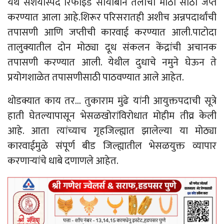
येथे संशयास्पद रिफाइंड सोयाबीन तेलाचा मोठा साठा जप्त
करण्यात आला आहे.शिरूर परिसरातही अशीच अन्नपदार्थांची
तपासणी आणि जप्तीची कारवाई करण्यात आली.पाटोदा
तालुक्यातील दोन मोठ्या दूध संकलन केंद्रांची अचानक
तपासणी करण्यात आली. येथील दुधाचे नमुने घेऊन ते
प्रयोगशाळेत तपासणीसाठी पाठवण्यात आले आहेत.
थोडक्यात काय तर… तुकाराम मुंढे यांनी आयुक्तपदाची सूत्रे
हाती घेतल्यापासून भेसळखोरांविरोधात मोहीम तीव्र केली
आहे. आता त्यांच्याच गृहजिल्ह्यात झालेल्या या मोठ्या
कारवाईमुळे संपूर्ण बीड जिल्ह्यातील भेसळयुक्त व्यापार
करणाऱ्यांचे धाबे दणाणले आहेत.