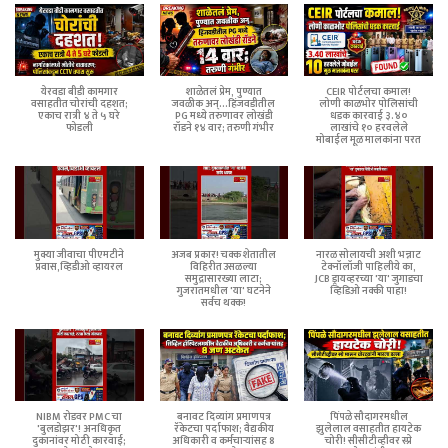
येरवडा बीडी कामगार
शाळेतलं प्रेम, पुण्यात
CEIR पोर्टलचा कमाल!
वसाहतीत चोरांची दहशत;
जवळीक अन्...हिंजवडीतील
लोणी काळभोर पोलिसांची
एकाच रात्री ४ ते ५ घरे
PG मध्ये तरुणावर लोखंडी
धडक कारवाई ३.४०
फोडली
रॉडने १४ वार; तरुणी गंभीर
लाखांचे १० हरवलेले
मोबाईल मूळ मालकांना परत
मुक्या जीवाचा पीएमटीने
अजब प्रकार! चक्क शेतातील
नारळ सोलायची अशी भन्नाट
प्रवास,व्हिडीओ व्हायरल
विहिरीत उसळल्या
टेक्नॉलॉजी पाहिलीये का,
समुद्रासारख्या लाटा;
JCB ड्रायव्हरच्या 'या' जुगाडचा
गुजरातमधील 'या' घटनेने
व्हिडिओ नक्की पाहा!
सर्वच थक्क!
NIBM रोडवर PMC चा
बनावट दिव्यांग प्रमाणपत्र
पिंपळे सौदागरमधील
'बुलडोझर'! अनधिकृत
रॅकेटचा पर्दाफाश; वैद्यकीय
झुलेलाल वसाहतीत हायटेक
दुकानांवर मोठी कारवाई;
अधिकारी व कर्मचाऱ्यांसह 8
चोरी! सीसीटीव्हीवर स्प्रे