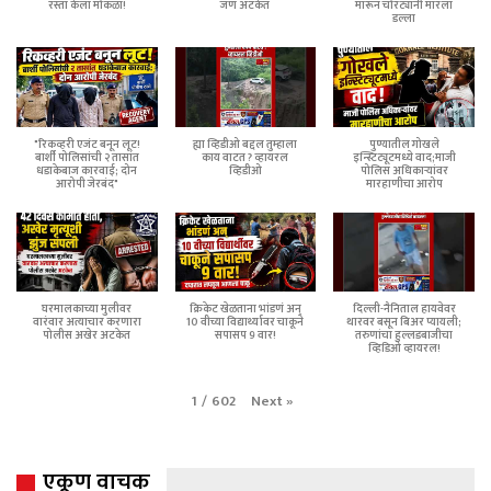
रस्ता केला मोकळा!
जण अटकेत
मारून चोरट्यांनी मारला
डल्ला
"रिकव्हरी एजंट बनून लूट!
ह्या व्हिडीओ बद्दल तुम्हाला
पुण्यातील गोखले
बार्शी पोलिसांची २ तासांत
काय वाटत ? व्हायरल
इन्स्टिट्यूटमध्ये वाद;माजी
धडाकेबाज कारवाई; दोन
व्हिडीओ
पोलिस अधिकाऱ्यांवर
आरोपी जेरबंद"
मारहाणीचा आरोप
घरमालकाच्या मुलीवर
क्रिकेट खेळताना भांडणं अन्
दिल्ली-नैनिताल हायवेवर
वारंवार अत्याचार करणारा
10 वीच्या विद्यार्थ्यावर चाकूने
थारवर बसून बिअर प्यायली;
पोलीस अखेर अटकेत
सपासप 9 वार!
तरुणांचा हुल्लडबाजीचा
व्हिडिओ व्हायरल!
Next
»
1
/
602
एकूण वाचक