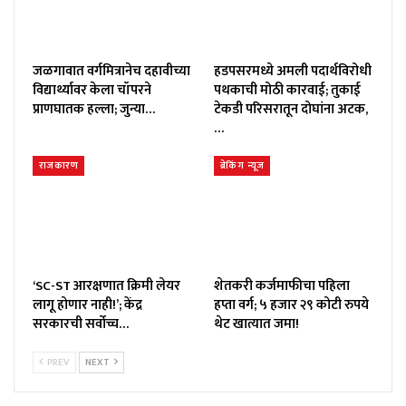
जळगावात वर्गमित्रानेच दहावीच्या
हडपसरमध्ये अमली पदार्थविरोधी
विद्यार्थ्यावर केला चॉपरने
पथकाची मोठी कारवाई; तुकाई
प्राणघातक हल्ला; जुन्या…
टेकडी परिसरातून दोघांना अटक,
…
राजकारण
ब्रेकिंग न्यूज
‘SC-ST आरक्षणात क्रिमी लेयर
शेतकरी कर्जमाफीचा पहिला
लागू होणार नाही!’; केंद्र
हप्ता वर्ग; ५ हजार २९ कोटी रुपये
सरकारची सर्वोच्च…
थेट खात्यात जमा!
PREV
NEXT