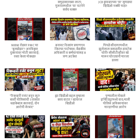
समुद्रासारख्या लाटा;
JCB ड्रायव्हरच्या 'या' जुगाडचा
गुजरातमधील 'या' घटनेने
व्हिडिओ नक्की पाहा!
सर्वच थक्क!
NIBM रोडवर PMC चा
बनावट दिव्यांग प्रमाणपत्र
पिंपळे सौदागरमधील
'बुलडोझर'! अनधिकृत
रॅकेटचा पर्दाफाश; वैद्यकीय
झुलेलाल वसाहतीत हायटेक
दुकानांवर मोठी कारवाई;
अधिकारी व कर्मचाऱ्यांसह 8
चोरी! सीसीटीव्हीवर स्प्रे
रस्ता केला मोकळा!
जण अटकेत
मारून चोरट्यांनी मारला
डल्ला
"रिकव्हरी एजंट बनून लूट!
ह्या व्हिडीओ बद्दल तुम्हाला
पुण्यातील गोखले
बार्शी पोलिसांची २ तासांत
काय वाटत ? व्हायरल
इन्स्टिट्यूटमध्ये वाद;माजी
धडाकेबाज कारवाई; दोन
व्हिडीओ
पोलिस अधिकाऱ्यांवर
आरोपी जेरबंद"
मारहाणीचा आरोप