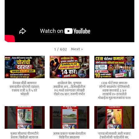
Next
»
1
/
602
येरवडा बीडी कामगार
शाळेतलं प्रेम, पुण्यात
CEIR पोर्टलचा कमाल!
वसाहतीत चोरांची दहशत;
जवळीक अन्...हिंजवडीतील
लोणी काळभोर पोलिसांची
एकाच रात्री ४ ते ५ घरे
PG मध्ये तरुणावर लोखंडी
धडक कारवाई ३.४०
फोडली
रॉडने १४ वार; तरुणी गंभीर
लाखांचे १० हरवलेले
मोबाईल मूळ मालकांना परत
मुक्या जीवाचा पीएमटीने
अजब प्रकार! चक्क शेतातील
नारळ सोलायची अशी भन्नाट
प्रवास,व्हिडीओ व्हायरल
विहिरीत उसळल्या
टेक्नॉलॉजी पाहिलीये का,