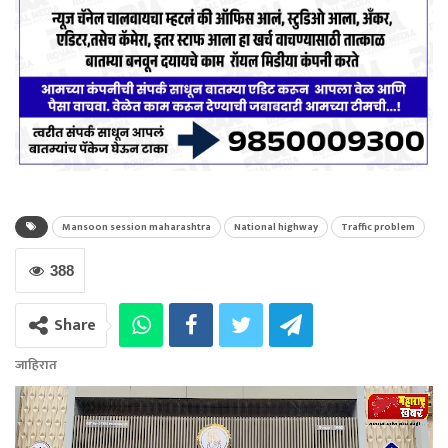
Mansoon session maharashtra
National highway
Traffic problem
388
Share
जाहिरात
Video
Player