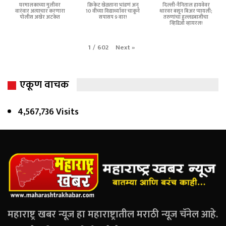
घरमालकाच्या मुलीवर
क्रिकेट खेळताना भांडणं अन्
दिल्ली-नैनिताल हायवेवर
वारंवार अत्याचार करणारा
10 वीच्या विद्यार्थ्यावर चाकूने
थारवर बसून बिअर प्यायली;
पोलीस अखेर अटकेत
सपासप 9 वार!
तरुणांचा हुल्लडबाजीचा
व्हिडिओ व्हायरल!
Next
»
1
/
602
एकूण वाचक
4,567,736 Visits
महाराष्ट्र खबर न्यूज हा महाराष्ट्रातील मराठी न्यूज चॅनेल आहे.