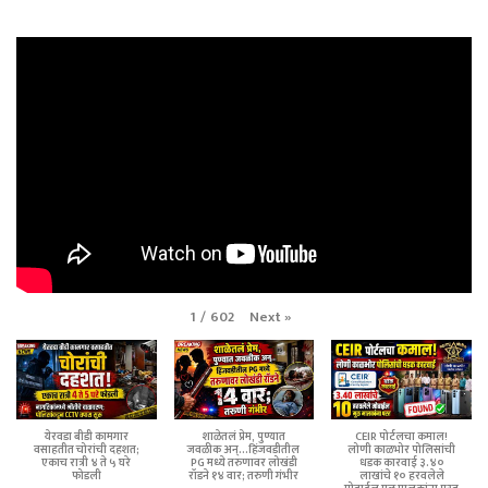
Next
»
1
/
602
येरवडा बीडी कामगार
शाळेतलं प्रेम, पुण्यात
CEIR पोर्टलचा कमाल!
वसाहतीत चोरांची दहशत;
जवळीक अन्...हिंजवडीतील
लोणी काळभोर पोलिसांची
एकाच रात्री ४ ते ५ घरे
PG मध्ये तरुणावर लोखंडी
धडक कारवाई ३.४०
फोडली
रॉडने १४ वार; तरुणी गंभीर
लाखांचे १० हरवलेले