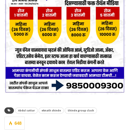
Abdul sattar
eknath shinde
Shinde group clash
648