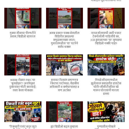
मोबाईल मूळ मालकांना परत
मुक्या जीवाचा पीएमटीने
अजब प्रकार! चक्क शेतातील
नारळ सोलायची अशी भन्नाट
प्रवास,व्हिडीओ व्हायरल
विहिरीत उसळल्या
टेक्नॉलॉजी पाहिलीये का,
समुद्रासारख्या लाटा;
JCB ड्रायव्हरच्या 'या' जुगाडचा
गुजरातमधील 'या' घटनेने
व्हिडिओ नक्की पाहा!
सर्वच थक्क!
NIBM रोडवर PMC चा
बनावट दिव्यांग प्रमाणपत्र
पिंपळे सौदागरमधील
'बुलडोझर'! अनधिकृत
रॅकेटचा पर्दाफाश; वैद्यकीय
झुलेलाल वसाहतीत हायटेक
दुकानांवर मोठी कारवाई;
अधिकारी व कर्मचाऱ्यांसह 8
चोरी! सीसीटीव्हीवर स्प्रे
रस्ता केला मोकळा!
जण अटकेत
मारून चोरट्यांनी मारला
डल्ला
"रिकव्हरी एजंट बनून लूट!
ह्या व्हिडीओ बद्दल तुम्हाला
पुण्यातील गोखले