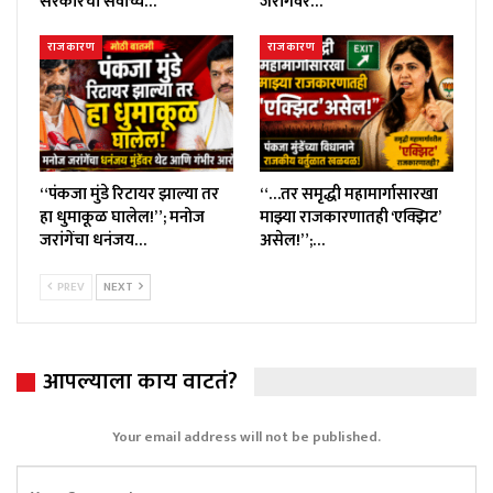
सरकारची सर्वोच्च…
जरांगेंवर…
राजकारण
राजकारण
“पंकजा मुंडे रिटायर झाल्या तर
“…तर समृद्धी महामार्गासारखा
हा धुमाकूळ घालेल!”; मनोज
माझ्या राजकारणातही ‘एक्झिट’
जरांगेंचा धनंजय…
असेल!”;…
PREV
NEXT
आपल्याला काय वाटतं?
Your email address will not be published.