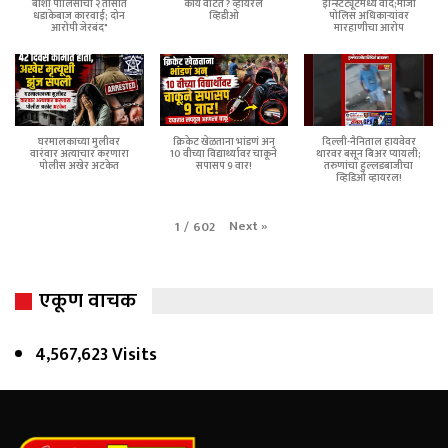
बार्शी पोलिसांची २ तासांत
काय वाटत ? व्हायरल
इन्स्टिट्यूटमध्ये वाद;माजी
धडाकेबाज कारवाई; दोन
व्हिडीओ
पोलिस अधिकाऱ्यांवर
आरोपी जेरबंद"
मारहाणीचा आरोप
घरमालकाच्या मुलीवर
क्रिकेट खेळताना भांडणं अन्
दिल्ली-नैनिताल हायवेवर
वारंवार अत्याचार करणारा
10 वीच्या विद्यार्थ्यावर चाकूने
थारवर बसून बिअर प्यायली;
पोलीस अखेर अटकेत
सपासप 9 वार!
तरुणांचा हुल्लडबाजीचा
व्हिडिओ व्हायरल!
Next
»
1
/
602
एकूण वाचक
4,567,623 Visits