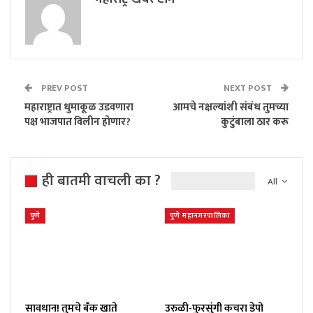
PREV POST
NEXT POST
महाराष्ट्रात धुमाकूळ उडवणारा
आमचे नक्षल्यांशी संबंध तुमच्या
पक्ष भाजपात विलीन होणार?
कुटुंबाला ठार करू
ही बातमी वाचली का ?
All
पुणे
पुणे महानगरपालिका
सावधान! तुमचे बँक खाते
उरुळी-फुरसुंगी कचरा डेपो