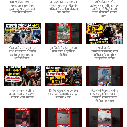
NIBM रोडवर PMC चा
बनावट दिव्यांग प्रमाणपत्र
पिंपळे सौदागरमधील
'बुलडोझर'! अनधिकृत
रॅकेटचा पर्दाफाश; वैद्यकीय
झुलेलाल वसाहतीत हायटेक
दुकानांवर मोठी कारवाई;
अधिकारी व कर्मचाऱ्यांसह 8
चोरी! सीसीटीव्हीवर स्प्रे
रस्ता केला मोकळा!
जण अटकेत
मारून चोरट्यांनी मारला
डल्ला
"रिकव्हरी एजंट बनून लूट!
ह्या व्हिडीओ बद्दल तुम्हाला
पुण्यातील गोखले
बार्शी पोलिसांची २ तासांत
काय वाटत ? व्हायरल
इन्स्टिट्यूटमध्ये वाद;माजी
धडाकेबाज कारवाई; दोन
व्हिडीओ
पोलिस अधिकाऱ्यांवर
आरोपी जेरबंद"
मारहाणीचा आरोप
घरमालकाच्या मुलीवर
क्रिकेट खेळताना भांडणं अन्
दिल्ली-नैनिताल हायवेवर
वारंवार अत्याचार करणारा
10 वीच्या विद्यार्थ्यावर चाकूने
थारवर बसून बिअर प्यायली;
पोलीस अखेर अटकेत
सपासप 9 वार!
तरुणांचा हुल्लडबाजीचा
व्हिडिओ व्हायरल!