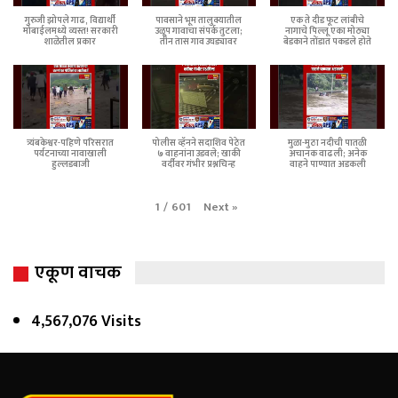
गुरुजी झोपले गाढ, विद्यार्थी
पावसाने भूम तालुक्यातील
एक ते दीड फूट लांबीचे
मोबाईलमध्ये व्यस्त! सरकारी
उळूप गावाचा संपर्क तुटला;
नागाचे पिल्लू एका मोठ्या
शाळेतील प्रकार
तीन तास गाव उघड्यावर
बेडकाने तोंडात पकडले होते
त्र्यंबकेश्वर-पहिणे परिसरात
पोलीस व्हॅनने सदाशिव पेठेत
मुळा-मुठा नदीची पातळी
पर्यटनाच्या नावाखाली
७ वाहनांना उडवले; खाकी
अचानक वाढली; अनेक
हुल्लडबाजी
वर्दीवर गंभीर प्रश्नचिन्ह
वाहने पाण्यात अडकली
Next
»
1
/
601
एकूण वाचक
4,567,076 Visits