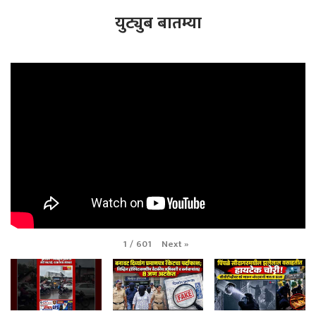
युट्युब बातम्या
Next
»
1
/
601