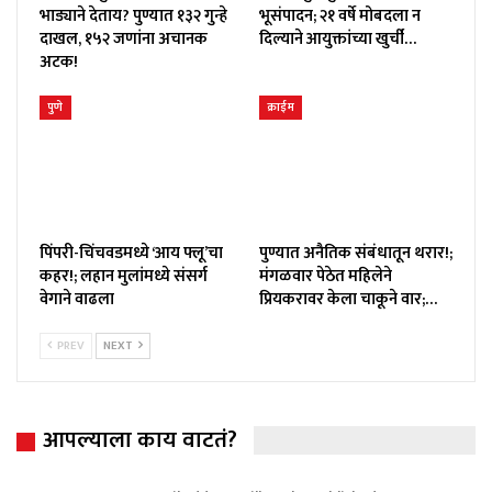
भाड्याने देताय? पुण्यात १३२ गुन्हे
भूसंपादन; २१ वर्षे मोबदला न
दाखल, १५२ जणांना अचानक
दिल्याने आयुक्तांच्या खुर्ची…
अटक!
पुणे
क्राईम
पिंपरी-चिंचवडमध्ये ‘आय फ्लू’चा
पुण्यात अनैतिक संबंधातून थरार!;
कहर!; लहान मुलांमध्ये संसर्ग
मंगळवार पेठेत महिलेने
वेगाने वाढला
प्रियकरावर केला चाकूने वार;…
PREV
NEXT
आपल्याला काय वाटतं?