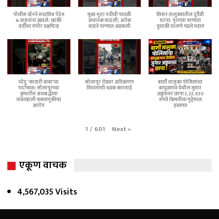
पोलीस व्हॅनने सदाशिव पेठेत
मुळा-मुठा नदीची पातळी
शिरूर तालुक्यातील दुर्दैवी
७ वाहनांना उडवले; खाकी
अचानक वाढली; अनेक
घटना: पुराच्या पाण्यात
वर्दीवर गंभीर प्रश्नचिन्ह
वाहने पाण्यात अडकली
दुचाकी घालणे पडले महाग
भोंदू 'कादारी बाबा'चा
सोलापूर रोडवर अतिक्रमण
बार्शी तालुका पोलिसांचा
पर्दाफाश; सोलापूरच्या
विभागाची धडक कारवाई
बाभुळगाव येथील जुगार
कुंभारीत अंधश्रद्धेच्या
अड्ड्यावर छापा 2,32,930
नावाखाली फसवणुकीचा
रुपये किमतीचा मुद्देमाल
आरोप
हस्तगत
Next
»
1
/
601
एकूण वाचक
4,567,035 Visits