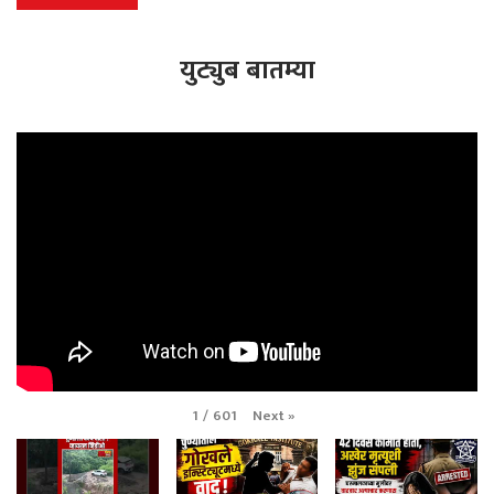
युट्युब बातम्या
Next
»
1
/
601