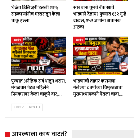
‘वेळेत डिलिव्हरी’ ठरली शाप;
सावधान! तुमचे बँक खाते
सहकाऱ्यांनीच मत्सरातून केला
भाड्याने देताय? पुण्यात १३२ गुन्हे
चाकू हल्ला
दाखल, १५२ जणांना अचानक
अटक!
क्राईम
क्राईम
पुण्यात अनैतिक संबंधातून थरार!;
भांडणाची तक्रार करायला
मंगळवार पेठेत महिलेने
गेलेल्या ८ वर्षांच्या चिमुरड्याचा
प्रियकरावर केला चाकूने वार;…
मुख्याध्यापकाने घेतला चावा;…
PREV
NEXT
आपल्याला काय वाटतं?