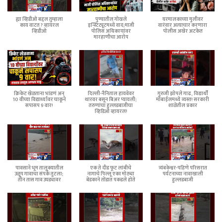
ह्या व्हिडीओ बद्दल तुम्हाला
पुण्यातील गोखले
घरमालकाच्या मुलीवर
काय वाटत ? व्हायरल
इन्स्टिट्यूटमध्ये वाद;माजी
वारंवार अत्याचार करणारा
व्हिडीओ
पोलिस अधिकाऱ्यांवर
पोलीस अखेर अटकेत
मारहाणीचा आरोप
क्रिकेट खेळताना भांडणं अन्
दिल्ली-नैनिताल हायवेवर
गुरुजी झोपले गाढ, विद्यार्थी
10 वीच्या विद्यार्थ्यावर चाकूने
थारवर बसून बिअर प्यायली;
मोबाईलमध्ये व्यस्त! सरकारी
सपासप 9 वार!
तरुणांचा हुल्लडबाजीचा
शाळेतील प्रकार
व्हिडिओ व्हायरल!
पावसाने भूम तालुक्यातील
एक ते दीड फूट लांबीचे
त्र्यंबकेश्वर-पहिणे परिसरात
उळूप गावाचा संपर्क तुटला;
नागाचे पिल्लू एका मोठ्या
पर्यटनाच्या नावाखाली
तीन तास गाव उघड्यावर
बेडकाने तोंडात पकडले होते
हुल्लडबाजी