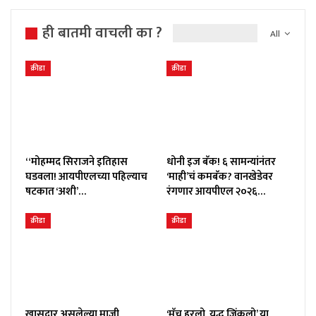
ही बातमी वाचली का ?
All
क्रीडा
क्रीडा
“मोहम्मद सिराजने इतिहास
धोनी इज बॅक! ६ सामन्यांनंतर
घडवला! आयपीएलच्या पहिल्याच
‘माही’चं कमबॅक? वानखेडेवर
षटकात ‘अशी’…
रंगणार आयपीएल २०२६…
क्रीडा
क्रीडा
खासदार असलेल्या माजी
‘मॅच हरलो, युद्ध जिंकलो’ या