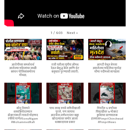
Next
»
1
/
603
आरोपींच्या समर्थनार्थ
रात्री पतीला गुंगीचं औषध
आपटी येथून बेपत्ता
आलेल्या महिलांचा उरुळी
देऊन बेशुद्ध केलं आणि थेट
असलेल्या महिलेचा मृतदेह
कांचन पोलिसांसमोरच
कट्ट्यात पुरण्याची तयारी;
भीमा नदीमध्ये सापडला
गोंधळ;
सोनू निगमने
पाच लाख रुपये जमिनीखाली
पिंपरीत ४ वर्षांच्या
शस्त्रक्रियेदरम्यान
पुरले, पण जागाच
चिमुरडीवर ७ मोकाट
डॉक्टरांसाठी गायले मोहम्मद
आठवेना;वर्षभरानंतर खड्डा
कुत्र्यांचा प्राणघातक
रफींचे गाणे#SonuNigam
खोदल्यावर समोर आला
हल्ला#PimpriChinchwad
#MohammedRafi
धक्कादायक प्रकार
#PimpriNews