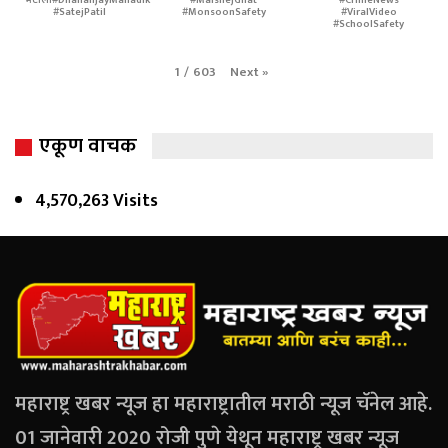
भेटीला#DhananjayMahadik
#MalshejGhat
#CrimeNews
#SatejPatil
#MonsoonSafety
#ViralVideo
#SchoolSafety
Next
»
1
/
603
एकूण वाचक
4,570,263 Visits
महाराष्ट्र खबर न्यूज हा महाराष्ट्रातील मराठी न्यूज चॅनेल आहे.
01 जानेवारी 2020 रोजी पुणे येथून महाराष्ट्र खबर न्यूज