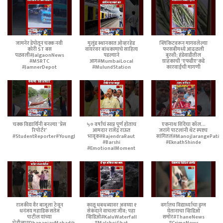
जामनेर डेपोतून चक्क नवी
मुलुंड स्थानकात ओव्हरहेड
ब्लिंकिटवरून मागवलेल्या
कोरी ST बस
वायरवर बांधकामाचे साहित्य
फरसबीमध्ये आढळली
पळवली#JalgaonNews
पडल्याने
बुरशी; हंडेवाडीतील
#MSRTC
आग#MumbaiLocal
ग्राहकाची 'एफडीए'कडे
#JamnerDepot
#MulundStation
कारवाईची मागणी
चक्क विद्यार्थिनी बनल्या ‘प्रेस
५० वर्षांचं स्वप्न पूर्ण होताच
एकनाथ शिंदेंचा कॉल...
रिपोर्टर’
आमदार राजेंद्र राऊत
जरांगे पाटलांनी थेट स्पष्टच
#StudentReporter#YoungJournalist
भावूक#RajendraRaut
सांगितलं#ManojJarangePatil
#Barshi
#EknathShinde
#EmotionalMoment
राजकीय वैर बाजूला ठेवून
काळू धबधब्यावर अवघ्या १
वर्गातच विद्यार्थ्याचा ड्रग्ज
धनंजय महाडिक सतेज
सेकंदाने वाचला जीव; पहा
घेतानाचा व्हिडिओ
पाटील यांच्या
व्हिडिओ#KaluWaterfall
समोर#ThaneNews