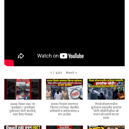
Next
»
1
/
601
NIBM रोडवर PMC चा
बनावट दिव्यांग प्रमाणपत्र
पिंपळे सौदागरमधील
'बुलडोझर'! अनधिकृत
रॅकेटचा पर्दाफाश; वैद्यकीय
झुलेलाल वसाहतीत हायटेक
दुकानांवर मोठी कारवाई;
अधिकारी व कर्मचाऱ्यांसह 8
चोरी! सीसीटीव्हीवर स्प्रे
रस्ता केला मोकळा!
जण अटकेत
मारून चोरट्यांनी मारला
डल्ला