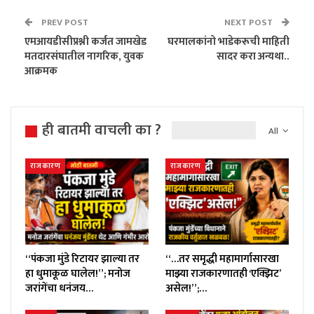
PREV POST
NEXT POST
एमआयडीसीप्रश्नी कर्जत जामखेड
घरमालकांनो भाडेकरूची माहिती
मतदारसंघातील नागरिक, युवक
सादर करा अन्यथा..
आक्रमक
ही बातमी वाचली का ?
All
राजकारण
राजकारण
“पंकजा मुंडे रिटायर झाल्या तर
“…तर समृद्धी महामार्गासारखा
हा धुमाकूळ घालेल!”; मनोज
माझ्या राजकारणातही ‘एक्झिट’
जरांगेंचा धनंजय…
असेल!”;…