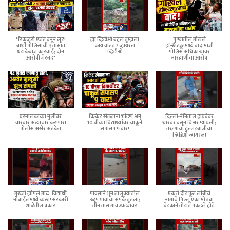
"रिकव्हरी एजंट बनून लूट!
ह्या व्हिडीओ बद्दल तुम्हाला
पुण्यातील गोखले
बार्शी पोलिसांची २ तासांत
काय वाटत ? व्हायरल
इन्स्टिट्यूटमध्ये वाद;माजी
धडाकेबाज कारवाई; दोन
व्हिडीओ
पोलिस अधिकाऱ्यांवर
आरोपी जेरबंद"
मारहाणीचा आरोप
घरमालकाच्या मुलीवर
क्रिकेट खेळताना भांडणं अन्
दिल्ली-नैनिताल हायवेवर
वारंवार अत्याचार करणारा
10 वीच्या विद्यार्थ्यावर चाकूने
थारवर बसून बिअर प्यायली;
पोलीस अखेर अटकेत
सपासप 9 वार!
तरुणांचा हुल्लडबाजीचा
व्हिडिओ व्हायरल!
गुरुजी झोपले गाढ, विद्यार्थी
पावसाने भूम तालुक्यातील
एक ते दीड फूट लांबीचे
मोबाईलमध्ये व्यस्त! सरकारी
उळूप गावाचा संपर्क तुटला;
नागाचे पिल्लू एका मोठ्या
शाळेतील प्रकार
तीन तास गाव उघड्यावर
बेडकाने तोंडात पकडले होते