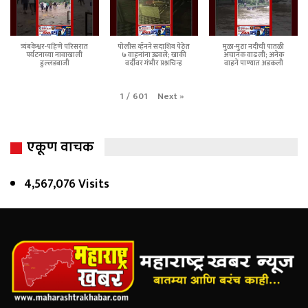
त्र्यंबकेश्वर-पहिणे परिसरात
पोलीस व्हॅनने सदाशिव पेठेत
मुळा-मुठा नदीची पातळी
पर्यटनाच्या नावाखाली
७ वाहनांना उडवले; खाकी
अचानक वाढली; अनेक
हुल्लडबाजी
वर्दीवर गंभीर प्रश्नचिन्ह
वाहने पाण्यात अडकली
Next
»
1
/
601
एकूण वाचक
4,567,076 Visits