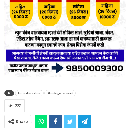
Inc maharashtra
Shinde goverment
272
Share