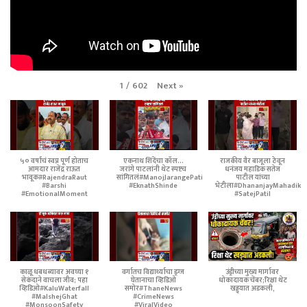
Next
»
1
/
602
५० वर्षांचं स्वप्न पूर्ण होताच
एकनाथ शिंदेंचा कॉल...
राजकीय वैर बाजूला ठेवून
आमदार राजेंद्र राऊत
जरांगे पाटलांनी थेट स्पष्टच
धनंजय महाडिक सतेज
भावूक#RajendraRaut
सांगितलं#ManojJarangePatil
पाटील यांच्या
#Barshi
#EknathShinde
भेटीला#DhananjayMahadik
#EmotionalMoment
#SatejPatil
काळू धबधब्यावर अवघ्या १
वर्गातच विद्यार्थ्याचा ड्रग्ज
उंड्रीच्या मुख्य मार्गावर
सेकंदाने वाचला जीव; पहा
घेतानाचा व्हिडिओ
धोकादायक चेंबर;रिक्षा थेट
व्हिडिओ#KaluWaterfall
समोर#ThaneNews
खड्ड्यात अडकली,
#MalshejGhat
#CrimeNews
#MonsoonSafety
#ViralVideo