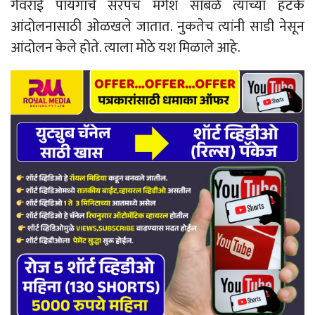
गेवराई पायगाचे सरपंच मंगेश साबळे त्यांच्या हटके
आंदोलनासाठी ओळखले जातात. नुकतेच त्यांनी साडी नेसून
आंदोलन केले होते. त्याला मोठे यश मिळाले आहे.