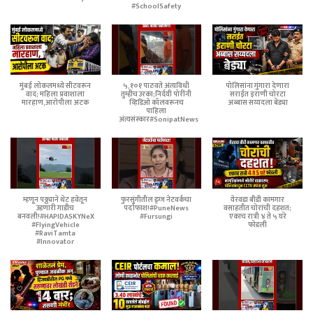
#SchoolSafety
मुंबई लोकलमध्ये सीटवरून
५,१०१ पाठवते अंत्यविधी
पोलिसांना गुंगारा देणारा
वाद; महिला प्रवाशाला
तुम्हीच उरका;निर्दयी पोरींनी
सराईत इराणी चोरटा
मारहाण,आरोपीला अटक
व्हिडिओ कॉलवरूनच
अब्बास सय्यदला बेड्या
पाहिला
अंत्यसंस्कार#SonipatNews
म्हणून पठ्ठ्याने थेट हवेतून
फुरसुंगीतील ड्रग्ज नेटवर्कचा
येरवडा बीडी कामगार
उडणारी गाडीच
पर्दाफाश!#PuneNews
वसाहतीत चोरांची दहशत;
बनवली!#HAPIDASKYNeX
#Fursungi
एकाच रात्री ४ ते ५ घरे
#FlyingVehicle
फोडली
#RaviTamta
#Innovator