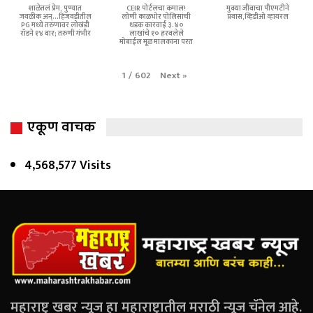
शाळेतलं प्रेम, पुण्यात
CEIR पोर्टलचा कमाल!
मुक्या जीवाचा पीएमटीने
जवळीक अन्...हिंजवडीतील
लोणी काळभोर पोलिसांची
प्रवास,व्हिडीओ व्हायरल
PG मध्ये तरुणावर लोखंडी
धडक कारवाई ३.४०
रॉडने १४ वार; तरुणी गंभीर
लाखांचे १० हरवलेले
मोबाईल मूळ मालकांना परत
Next
»
1
/
602
एकूण वाचक
4,568,577 Visits
महाराष्ट्र खबर न्यूज हा महाराष्ट्रातील मराठी न्यूज चॅनेल आहे.