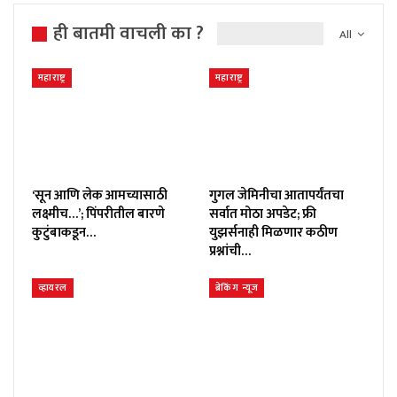
ही बातमी वाचली का ?
All
महाराष्ट्र
महाराष्ट्र
‘सून आणि लेक आमच्यासाठी
गुगल जेमिनीचा आतापर्यंतचा
लक्ष्मीच…’; पिंपरीतील बारणे
सर्वात मोठा अपडेट; फ्री
कुटुंबाकडून…
युझर्सनाही मिळणार कठीण
प्रश्नांची…
व्हायरल
ब्रेकिंग न्यूज