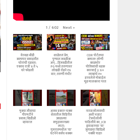
Next
»
1
/
602
येरवडा बीडी
शाळेतलं प्रेम,
CEIR पोर्टलचा
कामगार वसाहतीत
पुण्यात जवळीक
कमाल! लोणी
चोरांची दहशत;
अन्...हिंजवडीतील
काळभोर
एकाच रात्री ४ ते ५
PG मध्ये तरुणावर
पोलिसांची धडक
घरे फोडली
लोखंडी रॉडने १४
कारवाई ३.४०
वार; तरुणी गंभीर
लाखांचे १०
हरवलेले मोबाईल
मूळ मालकांना परत
मुक्या जीवाचा
अजब प्रकार! चक्क
नारळ सोलायची
पीएमटीने
शेतातील विहिरीत
अशी भन्नाट
प्रवास,व्हिडीओ
उसळल्या
टेक्नॉलॉजी
व्हायरल
समुद्रासारख्या
पाहिलीये का, JCB
लाटा;
ड्रायव्हरच्या 'या'
गुजरातमधील 'या'
जुगाडचा व्हिडिओ
घटनेने सर्वच थक्क!
नक्की पाहा!