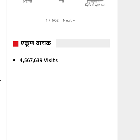
अटकेत
वार!
हुल्लडबाजीचा
व्हिडिओ व्हायरल!
Next
»
1
/
602
एकूण वाचक
4,567,639 Visits
र
ा