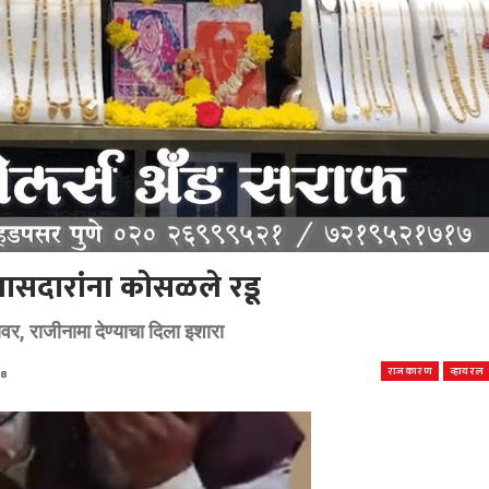
 खासदारांना कोसळले रडू
ावर, राजीनामा देण्याचा दिला इशारा
राजकारण
व्हायरल
68