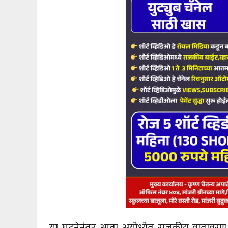
या घटनेनंतर आता अयोध्येत राजकीय वातावरण 