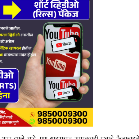
गरम झाले आहे. पण यादरम्यान समाजवादी पक्षाचे फैजाबादच