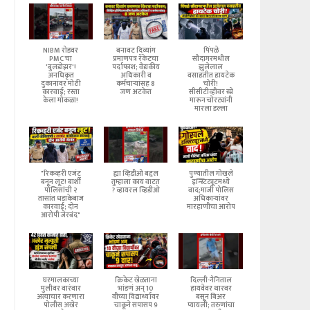
NIBM रोडवर
बनावट दिव्यांग
पिंपळे
PMC चा
प्रमाणपत्र रॅकेटचा
सौदागरमधील
'बुलडोझर'!
पर्दाफाश; वैद्यकीय
झुलेलाल
अनधिकृत
अधिकारी व
वसाहतीत हायटेक
दुकानांवर मोठी
कर्मचाऱ्यांसह 8
चोरी!
कारवाई; रस्ता
जण अटकेत
सीसीटीव्हीवर स्प्रे
केला मोकळा!
मारून चोरट्यांनी
मारला डल्ला
"रिकव्हरी एजंट
ह्या व्हिडीओ बद्दल
पुण्यातील गोखले
बनून लूट! बार्शी
तुम्हाला काय वाटत
इन्स्टिट्यूटमध्ये
पोलिसांची २
? व्हायरल व्हिडीओ
वाद;माजी पोलिस
तासांत धडाकेबाज
अधिकाऱ्यांवर
कारवाई; दोन
मारहाणीचा आरोप
आरोपी जेरबंद"
घरमालकाच्या
क्रिकेट खेळताना
दिल्ली-नैनिताल
मुलीवर वारंवार
भांडणं अन् 10
हायवेवर थारवर
अत्याचार करणारा
वीच्या विद्यार्थ्यावर
बसून बिअर
पोलीस अखेर
चाकूने सपासप 9
प्यायली; तरुणांचा