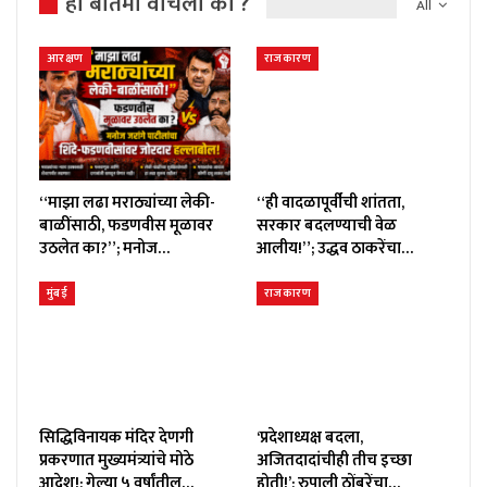
ही बातमी वाचली का ?
All
आरक्षण
राजकारण
“माझा लढा मराठ्यांच्या लेकी-
“ही वादळापूर्वीची शांतता,
बाळींसाठी, फडणवीस मूळावर
सरकार बदलण्याची वेळ
उठलेत का?”; मनोज…
आलीय!”; उद्धव ठाकरेंचा…
मुंबई
राजकारण
सिद्धिविनायक मंदिर देणगी
‘प्रदेशाध्यक्ष बदला,
प्रकरणात मुख्यमंत्र्यांचे मोठे
अजितदादांचीही तीच इच्छा
आदेश!; गेल्या ५ वर्षांतील…
होती!’; रुपाली ठोंबरेंचा…