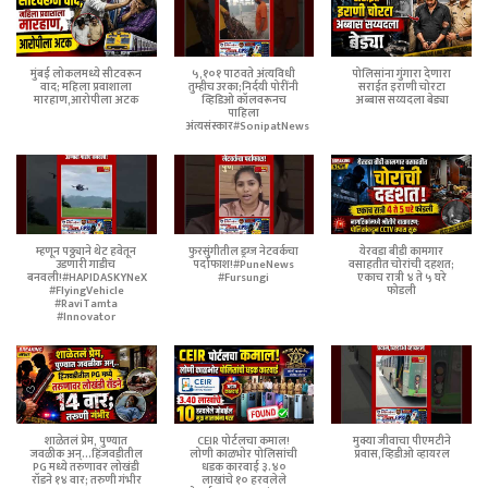
मुंबई लोकलमध्ये सीटवरून
५,१०१ पाठवते अंत्यविधी
पोलिसांना गुंगारा देणारा
वाद; महिला प्रवाशाला
तुम्हीच उरका;निर्दयी पोरींनी
सराईत इराणी चोरटा
मारहाण,आरोपीला अटक
व्हिडिओ कॉलवरूनच
अब्बास सय्यदला बेड्या
पाहिला
अंत्यसंस्कार#SonipatNews
म्हणून पठ्ठ्याने थेट हवेतून
फुरसुंगीतील ड्रग्ज नेटवर्कचा
येरवडा बीडी कामगार
उडणारी गाडीच
पर्दाफाश!#PuneNews
वसाहतीत चोरांची दहशत;
बनवली!#HAPIDASKYNeX
#Fursungi
एकाच रात्री ४ ते ५ घरे
#FlyingVehicle
फोडली
#RaviTamta
#Innovator
शाळेतलं प्रेम, पुण्यात
CEIR पोर्टलचा कमाल!
मुक्या जीवाचा पीएमटीने
जवळीक अन्...हिंजवडीतील
लोणी काळभोर पोलिसांची
प्रवास,व्हिडीओ व्हायरल
PG मध्ये तरुणावर लोखंडी
धडक कारवाई ३.४०
रॉडने १४ वार; तरुणी गंभीर
लाखांचे १० हरवलेले