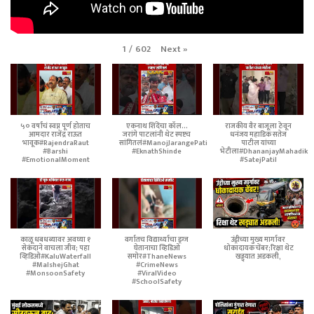
Next
»
1
/
602
५० वर्षांचं स्वप्न पूर्ण होताच
एकनाथ शिंदेंचा कॉल...
राजकीय वैर बाजूला ठेवून
आमदार राजेंद्र राऊत
जरांगे पाटलांनी थेट स्पष्टच
धनंजय महाडिक सतेज
भावूक#RajendraRaut
सांगितलं#ManojJarangePatil
पाटील यांच्या
#Barshi
#EknathShinde
भेटीला#DhananjayMahadik
#EmotionalMoment
#SatejPatil
काळू धबधब्यावर अवघ्या १
वर्गातच विद्यार्थ्याचा ड्रग्ज
उंड्रीच्या मुख्य मार्गावर
सेकंदाने वाचला जीव; पहा
घेतानाचा व्हिडिओ
धोकादायक चेंबर;रिक्षा थेट
व्हिडिओ#KaluWaterfall
समोर#ThaneNews
खड्ड्यात अडकली,
#MalshejGhat
#CrimeNews
#MonsoonSafety
#ViralVideo
#SchoolSafety