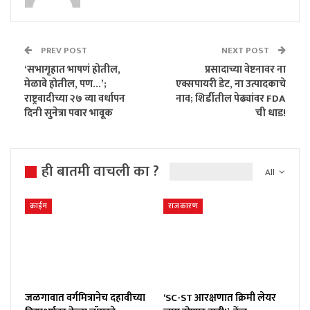
PREV POST
NEXT POST
‘सभागृहात भाषणं होतील,
प्रसादाच्या वेष्टनावर ना
मेळावे होतील, पण…’;
एक्सपायरी डेट, ना उत्पादकाचे
राष्ट्रवादीच्या २७ व्या वर्धापन
नाव; शिर्डीतील पेढ्यांवर FDA
दिनी सुनेत्रा पवार भावूक
ची धाड!
ही बातमी वाचली का ?
All
क्राईम
राजकारण
जळगावात वर्गमित्रानेच दहावीच्या
‘SC-ST आरक्षणात क्रिमी लेयर