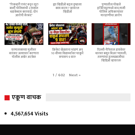
"रिकव्हरी एजंट बनून लूट!
ह्या व्हिडीओ बद्दल तुम्हाला
पुण्यातील गोखले
बार्शी पोलिसांची २ तासांत
काय वाटत ? व्हायरल
इन्स्टिट्यूटमध्ये वाद;माजी
धडाकेबाज कारवाई; दोन
व्हिडीओ
पोलिस अधिकाऱ्यांवर
आरोपी जेरबंद"
मारहाणीचा आरोप
घरमालकाच्या मुलीवर
क्रिकेट खेळताना भांडणं अन्
दिल्ली-नैनिताल हायवेवर
वारंवार अत्याचार करणारा
10 वीच्या विद्यार्थ्यावर चाकूने
थारवर बसून बिअर प्यायली;
पोलीस अखेर अटकेत
सपासप 9 वार!
तरुणांचा हुल्लडबाजीचा
व्हिडिओ व्हायरल!
Next
»
1
/
602
एकूण वाचक
4,567,654 Visits