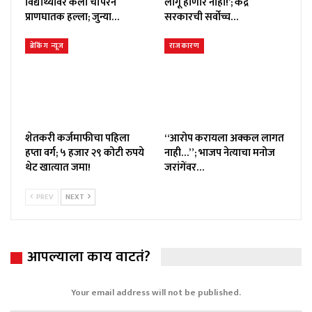
विद्यार्थ्यावर केला चॉपरने
लागू होणार नाही!’; केंद्र
प्राणघातक हल्ला; जुन्या…
सरकारची सर्वोच्च…
ब्रेकिंग न्यूज
राजकारण
शेतकरी कर्जमाफीचा पहिला
“आरोप करायला अक्कल लागत
हप्ता वर्ग; ५ हजार २९ कोटी रुपये
नाही…”; भाजप नेत्याचा मनोज
थेट खात्यात जमा!
जरांगेंवर…
PREV
NEXT
आपल्याला काय वाटतं?
Your email address will not be published.