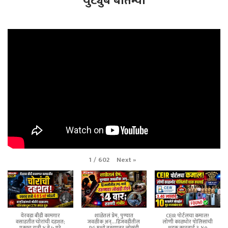
युट्युब बातम्या
Next
»
1
/
602
येरवडा बीडी कामगार
शाळेतलं प्रेम, पुण्यात
CEIR पोर्टलचा कमाल!
वसाहतीत चोरांची दहशत;
जवळीक अन्...हिंजवडीतील
लोणी काळभोर पोलिसांची
एकाच रात्री ४ ते ५ घरे
PG मध्ये तरुणावर लोखंडी
धडक कारवाई ३.४०