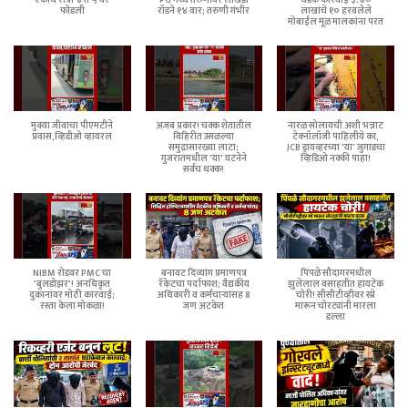
फोडली
रॉडने १४ वार; तरुणी गंभीर
लाखांचे १० हरवलेले
मोबाईल मूळ मालकांना परत
मुक्या जीवाचा पीएमटीने
अजब प्रकार! चक्क शेतातील
नारळ सोलायची अशी भन्नाट
प्रवास,व्हिडीओ व्हायरल
विहिरीत उसळल्या
टेक्नॉलॉजी पाहिलीये का,
समुद्रासारख्या लाटा;
JCB ड्रायव्हरच्या 'या' जुगाडचा
गुजरातमधील 'या' घटनेने
व्हिडिओ नक्की पाहा!
सर्वच थक्क!
NIBM रोडवर PMC चा
बनावट दिव्यांग प्रमाणपत्र
पिंपळे सौदागरमधील
'बुलडोझर'! अनधिकृत
रॅकेटचा पर्दाफाश; वैद्यकीय
झुलेलाल वसाहतीत हायटेक
दुकानांवर मोठी कारवाई;
अधिकारी व कर्मचाऱ्यांसह 8
चोरी! सीसीटीव्हीवर स्प्रे
रस्ता केला मोकळा!
जण अटकेत
मारून चोरट्यांनी मारला
डल्ला