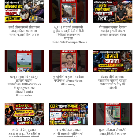
मुंबई लोकलमध्ये सीटवरून
५,१०१ पाठवते अंत्यविधी
पोलिसांना गुंगारा देणारा
वाद; महिला प्रवाशाला
तुम्हीच उरका;निर्दयी पोरींनी
सराईत इराणी चोरटा
मारहाण,आरोपीला अटक
व्हिडिओ कॉलवरूनच
अब्बास सय्यदला बेड्या
पाहिला
अंत्यसंस्कार#SonipatNews
म्हणून पठ्ठ्याने थेट हवेतून
फुरसुंगीतील ड्रग्ज नेटवर्कचा
येरवडा बीडी कामगार
उडणारी गाडीच
पर्दाफाश!#PuneNews
वसाहतीत चोरांची दहशत;
बनवली!#HAPIDASKYNeX
#Fursungi
एकाच रात्री ४ ते ५ घरे
#FlyingVehicle
फोडली
#RaviTamta
#Innovator
शाळेतलं प्रेम, पुण्यात
CEIR पोर्टलचा कमाल!
मुक्या जीवाचा पीएमटीने
जवळीक अन्...हिंजवडीतील
लोणी काळभोर पोलिसांची
प्रवास,व्हिडीओ व्हायरल