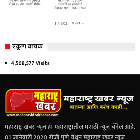
PG मध्ये तरुणावर लोखंडी
धडक कारवाई ३.४०
रॉडने १४ वार; तरुणी गंभीर
लाखांचे १० हरवलेले
मोबाईल मूळ मालकांना परत
Next
»
1
/
602
एकूण वाचक
4,568,577 Visits
महाराष्ट्र खबर न्यूज हा महाराष्ट्रातील मराठी न्यूज चॅनेल आहे.
01 जानेवारी 2020 रोजी पुणे येथून महाराष्ट्र खबर न्यूज