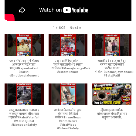
Next
»
1
/
602
५० वर्षांचं स्वप्न पूर्ण होताच
एकनाथ शिंदेंचा कॉल...
राजकीय वैर बाजूला ठेवून
आमदार राजेंद्र राऊत
जरांगे पाटलांनी थेट स्पष्टच
धनंजय महाडिक सतेज
भावूक#RajendraRaut
सांगितलं#ManojJarangePatil
पाटील यांच्या
#Barshi
#EknathShinde
भेटीला#DhananjayMahadik
#EmotionalMoment
#SatejPatil
काळू धबधब्यावर अवघ्या १
वर्गातच विद्यार्थ्याचा ड्रग्ज
उंड्रीच्या मुख्य मार्गावर
सेकंदाने वाचला जीव; पहा
घेतानाचा व्हिडिओ
धोकादायक चेंबर;रिक्षा थेट
व्हिडिओ#KaluWaterfall
समोर#ThaneNews
खड्ड्यात अडकली,
#MalshejGhat
#CrimeNews
#MonsoonSafety
#ViralVideo
#SchoolSafety