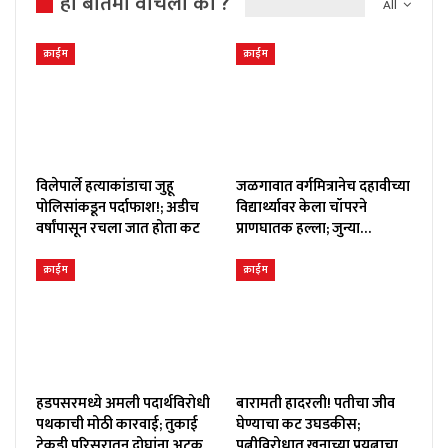
ही बातमी वाचली का ?
All
क्राईम
क्राईम
विलेपार्ले हत्याकांडाचा जुहू
जळगावात वर्गमित्रानेच दहावीच्या
पोलिसांकडून पर्दाफाश!; अडीच
विद्यार्थ्यावर केला चॉपरने
वर्षांपासून रचला जात होता कट
प्राणघातक हल्ला; जुन्या…
क्राईम
क्राईम
हडपसरमध्ये अमली पदार्थविरोधी
बारामती हादरली! पतीचा जीव
पथकाची मोठी कारवाई; तुकाई
घेण्याचा कट उघडकीस;
टेकडी परिसरातून दोघांना अटक,
पत्नीविरोधात खुनाच्या प्रयत्नाचा