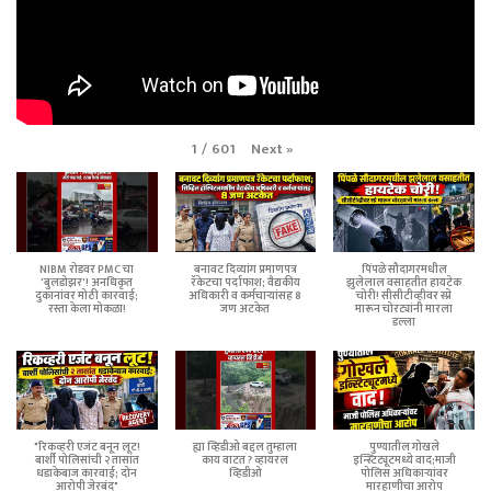
Next
»
1
/
601
NIBM रोडवर PMC चा
बनावट दिव्यांग प्रमाणपत्र
पिंपळे सौदागरमधील
'बुलडोझर'! अनधिकृत
रॅकेटचा पर्दाफाश; वैद्यकीय
झुलेलाल वसाहतीत हायटेक
दुकानांवर मोठी कारवाई;
अधिकारी व कर्मचाऱ्यांसह 8
चोरी! सीसीटीव्हीवर स्प्रे
रस्ता केला मोकळा!
जण अटकेत
मारून चोरट्यांनी मारला
डल्ला
"रिकव्हरी एजंट बनून लूट!
ह्या व्हिडीओ बद्दल तुम्हाला
पुण्यातील गोखले
बार्शी पोलिसांची २ तासांत
काय वाटत ? व्हायरल
इन्स्टिट्यूटमध्ये वाद;माजी
धडाकेबाज कारवाई; दोन
व्हिडीओ
पोलिस अधिकाऱ्यांवर
आरोपी जेरबंद"
मारहाणीचा आरोप