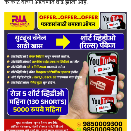
कोकाटे यांच्या अडचणीत वाढ झाली आहे.