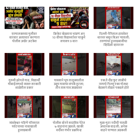
घरमालकाच्या मुलीवर
क्रिकेट खेळताना भांडणं अन्
दिल्ली-नैनिताल हायवेवर
वारंवार अत्याचार करणारा
10 वीच्या विद्यार्थ्यावर चाकूने
थारवर बसून बिअर प्यायली;
पोलीस अखेर अटकेत
सपासप 9 वार!
तरुणांचा हुल्लडबाजीचा
व्हिडिओ व्हायरल!
गुरुजी झोपले गाढ, विद्यार्थी
पावसाने भूम तालुक्यातील
एक ते दीड फूट लांबीचे
मोबाईलमध्ये व्यस्त! सरकारी
उळूप गावाचा संपर्क तुटला;
नागाचे पिल्लू एका मोठ्या
शाळेतील प्रकार
तीन तास गाव उघड्यावर
बेडकाने तोंडात पकडले होते
त्र्यंबकेश्वर-पहिणे परिसरात
पोलीस व्हॅनने सदाशिव पेठेत
मुळा-मुठा नदीची पातळी
पर्यटनाच्या नावाखाली
७ वाहनांना उडवले; खाकी
अचानक वाढली; अनेक
हुल्लडबाजी
वर्दीवर गंभीर प्रश्नचिन्ह
वाहने पाण्यात अडकली