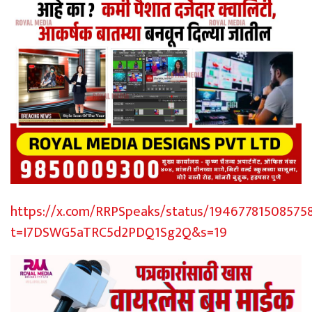
https://x.com/RRPSpeaks/status/19467781508575
t=I7DSWG5aTRC5d2PDQ1Sg2Q&s=19