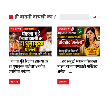
ही बातमी वाचली का ?
All
राजकारण
राजकारण
“पंकजा मुंडे रिटायर झाल्या तर
“…तर समृद्धी महामार्गासारखा
हा धुमाकूळ घालेल!”; मनोज
माझ्या राजकारणातही ‘एक्झिट’
जरांगेंचा धनंजय…
असेल!”;…
महाराष्ट्र
आरक्षण