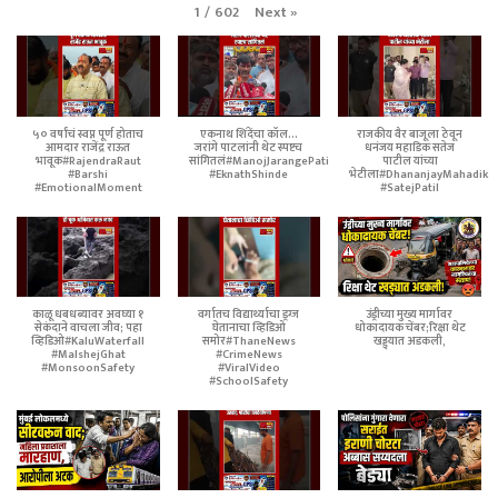
Next
»
1
/
602
५० वर्षांचं स्वप्न पूर्ण होताच
एकनाथ शिंदेंचा कॉल...
राजकीय वैर बाजूला ठेवून
आमदार राजेंद्र राऊत
जरांगे पाटलांनी थेट स्पष्टच
धनंजय महाडिक सतेज
भावूक#RajendraRaut
सांगितलं#ManojJarangePatil
पाटील यांच्या
#Barshi
#EknathShinde
भेटीला#DhananjayMahadik
#EmotionalMoment
#SatejPatil
काळू धबधब्यावर अवघ्या १
वर्गातच विद्यार्थ्याचा ड्रग्ज
उंड्रीच्या मुख्य मार्गावर
सेकंदाने वाचला जीव; पहा
घेतानाचा व्हिडिओ
धोकादायक चेंबर;रिक्षा थेट
व्हिडिओ#KaluWaterfall
समोर#ThaneNews
खड्ड्यात अडकली,
#MalshejGhat
#CrimeNews
#MonsoonSafety
#ViralVideo
#SchoolSafety