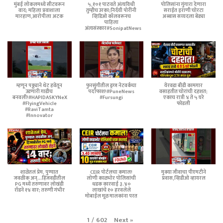
मुंबई लोकलमध्ये सीटवरून
५,१०१ पाठवते अंत्यविधी
पोलिसांना गुंगारा देणारा
वाद; महिला प्रवाशाला
तुम्हीच उरका;निर्दयी पोरींनी
सराईत इराणी चोरटा
मारहाण,आरोपीला अटक
व्हिडिओ कॉलवरूनच
अब्बास सय्यदला बेड्या
पाहिला
अंत्यसंस्कार#SonipatNews
म्हणून पठ्ठ्याने थेट हवेतून
फुरसुंगीतील ड्रग्ज नेटवर्कचा
येरवडा बीडी कामगार
उडणारी गाडीच
पर्दाफाश!#PuneNews
वसाहतीत चोरांची दहशत;
बनवली!#HAPIDASKYNeX
#Fursungi
एकाच रात्री ४ ते ५ घरे
#FlyingVehicle
फोडली
#RaviTamta
#Innovator
शाळेतलं प्रेम, पुण्यात
CEIR पोर्टलचा कमाल!
मुक्या जीवाचा पीएमटीने
जवळीक अन्...हिंजवडीतील
लोणी काळभोर पोलिसांची
प्रवास,व्हिडीओ व्हायरल
PG मध्ये तरुणावर लोखंडी
धडक कारवाई ३.४०
रॉडने १४ वार; तरुणी गंभीर
लाखांचे १० हरवलेले
मोबाईल मूळ मालकांना परत
Next
»
1
/
602