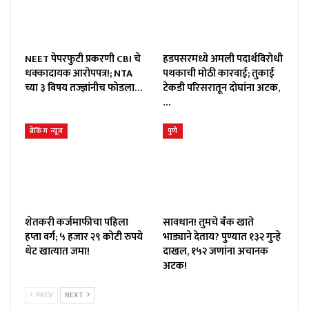
NEET पेपरफुटी प्रकरणी CBI चे
हडपसरमध्ये अमली पदार्थविरोधी
धक्कादायक आरोपपत्र!; NTA
पथकाची मोठी कारवाई; तुकाई
च्या ३ विषय तज्ज्ञांनीच फोडला…
टेकडी परिसरातून दोघांना अटक,
…
ब्रेकिंग न्यूज
पुणे
शेतकरी कर्जमाफीचा पहिला
सावधान! तुमचे बँक खाते
हप्ता वर्ग; ५ हजार २९ कोटी रुपये
भाड्याने देताय? पुण्यात १३२ गुन्हे
थेट खात्यात जमा!
दाखल, १५२ जणांना अचानक
अटक!
PREV
NEXT