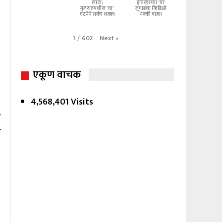
लाटा;
ड्रायव्हरच्या 'या'
गुजरातमधील 'या'
जुगाडचा व्हिडिओ
घटनेने सर्वच थक्क!
नक्की पाहा!
Next
»
1
/
602
एकूण वाचक
4,568,401 Visits
र
त