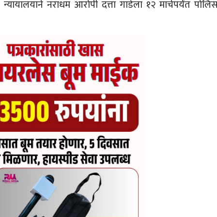
्यायालयाने नराधम आरोपी दत्ता गाडेला १२ मार्चपर्यंत पोलि