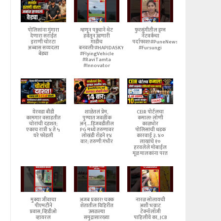
पोलिसांना गुंगारा
म्हणून पठ्ठ्याने थेट
फुरसुंगीतील ड्रग्ज
देणारा सराईत
हवेतून उडणारी
नेटवर्कचा
इराणी चोरटा
गाडीच
पर्दाफाश!#PuneNews
अब्बास सय्यदला
बनवली!#HAPIDASKYNeX
#Fursungi
बेड्या
#FlyingVehicle
#RaviTamta
#Innovator
येरवडा बीडी
शाळेतलं प्रेम,
CEIR पोर्टलचा
कामगार वसाहतीत
पुण्यात जवळीक
कमाल! लोणी
चोरांची दहशत;
अन्...हिंजवडीतील
काळभोर
एकाच रात्री ४ ते ५
PG मध्ये तरुणावर
पोलिसांची धडक
घरे फोडली
लोखंडी रॉडने १४
कारवाई ३.४०
वार; तरुणी गंभीर
लाखांचे १०
हरवलेले मोबाईल
मूळ मालकांना परत
मुक्या जीवाचा
अजब प्रकार! चक्क
नारळ सोलायची
पीएमटीने
शेतातील विहिरीत
अशी भन्नाट
प्रवास,व्हिडीओ
उसळल्या
टेक्नॉलॉजी
व्हायरल
समुद्रासारख्या
पाहिलीये का, JCB