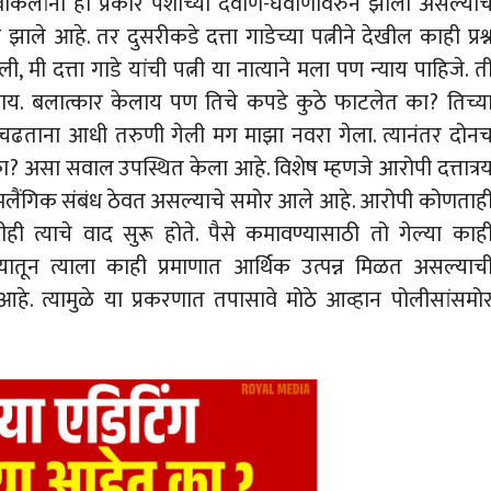
िलांनी हा प्रकार पैशाच्या देवाण-घेवाणीवरुन झाला असल्याच
ाण झाले आहे. तर दुसरीकडे दत्ता गाडेच्या पत्नीने देखील काही प्रश्
, मी दत्ता गाडे यांची पत्नी या नात्याने मला पण न्याय पाहिजे. त
ेलाय. बलात्कार केलाय पण तिचे कपडे कुठे फाटलेत का? तिच्य
चढताना आधी तरुणी गेली मग माझा नवरा गेला. त्यानंतर दोन
ा? असा सवाल उपस्थित केला आहे. विशेष म्हणजे आरोपी दत्तात्र
 समलैंगिक संबंध ठेवत असल्याचे समोर आले आहे. आरोपी कोणताह
ीही त्याचे वाद सुरू होते. पैसे कमावण्यासाठी तो गेल्या काह
 यातून त्याला काही प्रमाणात आर्थिक उत्पन्न मिळत असल्याच
 त्यामुळे या प्रकरणात तपासावे मोठे आव्हान पोलीसांसमो