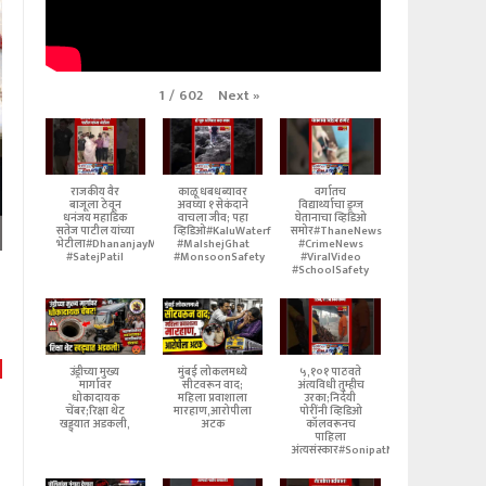
Next
»
1
/
602
राजकीय वैर
काळू धबधब्यावर
वर्गातच
बाजूला ठेवून
अवघ्या १ सेकंदाने
विद्यार्थ्याचा ड्रग्ज
धनंजय महाडिक
वाचला जीव; पहा
घेतानाचा व्हिडिओ
सतेज पाटील यांच्या
व्हिडिओ#KaluWaterfall
समोर#ThaneNews
भेटीला#DhananjayMahadik
#MalshejGhat
#CrimeNews
#SatejPatil
#MonsoonSafety
#ViralVideo
#SchoolSafety
उंड्रीच्या मुख्य
मुंबई लोकलमध्ये
५,१०१ पाठवते
मार्गावर
सीटवरून वाद;
अंत्यविधी तुम्हीच
धोकादायक
महिला प्रवाशाला
उरका;निर्दयी
चेंबर;रिक्षा थेट
मारहाण,आरोपीला
पोरींनी व्हिडिओ
खड्ड्यात अडकली,
अटक
कॉलवरूनच
पाहिला
अंत्यसंस्कार#SonipatNews