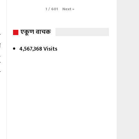
Next
»
1
/
601
एकूण वाचक
े
व
4,567,368 Visits
.
त
स