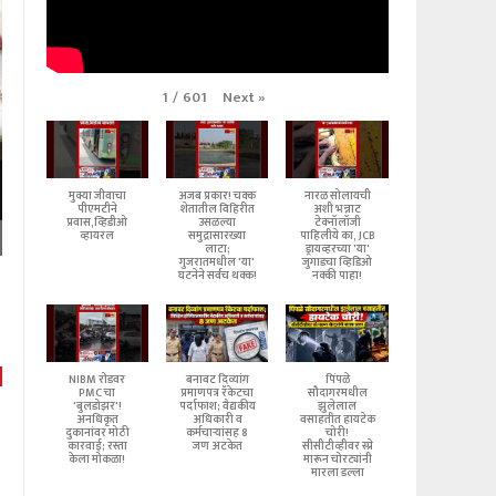
Next
»
1
/
601
मुक्या जीवाचा
अजब प्रकार! चक्क
नारळ सोलायची
पीएमटीने
शेतातील विहिरीत
अशी भन्नाट
प्रवास,व्हिडीओ
उसळल्या
टेक्नॉलॉजी
व्हायरल
समुद्रासारख्या
पाहिलीये का, JCB
लाटा;
ड्रायव्हरच्या 'या'
गुजरातमधील 'या'
जुगाडचा व्हिडिओ
घटनेने सर्वच थक्क!
नक्की पाहा!
NIBM रोडवर
बनावट दिव्यांग
पिंपळे
PMC चा
प्रमाणपत्र रॅकेटचा
सौदागरमधील
'बुलडोझर'!
पर्दाफाश; वैद्यकीय
झुलेलाल
अनधिकृत
अधिकारी व
वसाहतीत हायटेक
दुकानांवर मोठी
कर्मचाऱ्यांसह 8
चोरी!
कारवाई; रस्ता
जण अटकेत
सीसीटीव्हीवर स्प्रे
केला मोकळा!
मारून चोरट्यांनी
मारला डल्ला