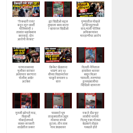
"रिकव्हरी एजंट
ह्या व्हिडीओ बद्दल
पुण्यातील गोखले
बनून लूट! बार्शी
तुम्हाला काय वाटत
इन्स्टिट्यूटमध्ये
पोलिसांची २
? व्हायरल व्हिडीओ
वाद;माजी पोलिस
तासांत धडाकेबाज
अधिकाऱ्यांवर
कारवाई; दोन
मारहाणीचा आरोप
आरोपी जेरबंद"
घरमालकाच्या
क्रिकेट खेळताना
दिल्ली-नैनिताल
मुलीवर वारंवार
भांडणं अन् 10
हायवेवर थारवर
अत्याचार करणारा
वीच्या विद्यार्थ्यावर
बसून बिअर
पोलीस अखेर
चाकूने सपासप 9
प्यायली; तरुणांचा
अटकेत
वार!
हुल्लडबाजीचा
व्हिडिओ व्हायरल!
गुरुजी झोपले गाढ,
पावसाने भूम
एक ते दीड फूट
विद्यार्थी
तालुक्यातील उळूप
लांबीचे नागाचे
मोबाईलमध्ये
गावाचा संपर्क
पिल्लू एका मोठ्या
व्यस्त! सरकारी
तुटला; तीन तास
बेडकाने तोंडात
शाळेतील प्रकार
गाव उघड्यावर
पकडले होते