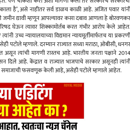
हेत. पण चौकशी करा अशी मागणी केली तर सरकारच सरकारच
काला है’, असे नाहीतर सर्व डाळच काळी आहे. अजित पवार यांन
ारी जमीन द्यावी म्हणून आपल्यावर कसा दबाव आणला हे बोरवणक
परिषद घेऊन त्यावर शिक्कामोर्तब करत गंभीर आरोप केले आहेत
ंनी उच्च न्यायालयाच्या विद्यमान न्यायमूर्तीमार्फतच या प्रकरण
ेही पटोले म्हणाले. दरम्यान राज्यात सध्या मराठा, ओबीसी, धनग
असून त्यांची मागणी रास्तच आहे. भारतीय जनता पक्षाने 201
न दिले आहे. केंद्रात व राज्यात भाजपाचे सरकार असूनही त्यांन
 या समाजाची फसवणूक केली आहे, असेही पटोले म्हणाले आहेत.