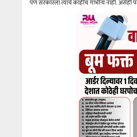
पण सरकारला त्याचे काहीच गांभीऱ्य नाही. असेही प