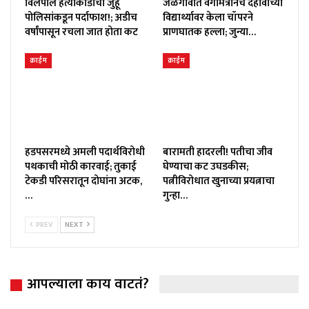
विलेपार्ले हत्याकांडाचा जुहू
जळगावात वर्गमित्रानेच दहावीच्या
पोलिसांकडून पर्दाफाश!; अडीच
विद्यार्थ्यावर केला चॉपरने
वर्षांपासून रचला जात होता कट
प्राणघातक हल्ला; जुन्या…
क्राईम
क्राईम
हडपसरमध्ये अमली पदार्थविरोधी
बारामती हादरली! पतीचा जीव
पथकाची मोठी कारवाई; तुकाई
घेण्याचा कट उघडकीस;
टेकडी परिसरातून दोघांना अटक,
पत्नीविरोधात खुनाच्या प्रयत्नाचा
…
गुन्हा…
PREV
NEXT
आपल्याला काय वाटतं?