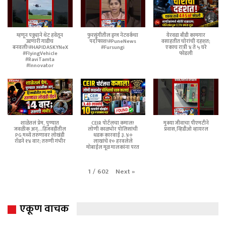
म्हणून पठ्ठ्याने थेट हवेतून
फुरसुंगीतील ड्रग्ज नेटवर्कचा
येरवडा बीडी कामगार
उडणारी गाडीच
पर्दाफाश!#PuneNews
वसाहतीत चोरांची दहशत;
बनवली!#HAPIDASKYNeX
#Fursungi
एकाच रात्री ४ ते ५ घरे
#FlyingVehicle
फोडली
#RaviTamta
#Innovator
शाळेतलं प्रेम, पुण्यात
CEIR पोर्टलचा कमाल!
मुक्या जीवाचा पीएमटीने
जवळीक अन्...हिंजवडीतील
लोणी काळभोर पोलिसांची
प्रवास,व्हिडीओ व्हायरल
PG मध्ये तरुणावर लोखंडी
धडक कारवाई ३.४०
रॉडने १४ वार; तरुणी गंभीर
लाखांचे १० हरवलेले
मोबाईल मूळ मालकांना परत
Next
»
1
/
602
एकूण वाचक