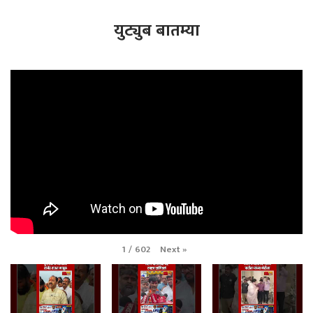
युट्युब बातम्या
Next
»
1
/
602