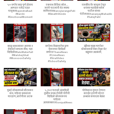
५० वर्षांचं स्वप्न पूर्ण होताच
एकनाथ शिंदेंचा कॉल...
राजकीय वैर बाजूला ठेवून
आमदार राजेंद्र राऊत
जरांगे पाटलांनी थेट स्पष्टच
धनंजय महाडिक सतेज
भावूक#RajendraRaut
सांगितलं#ManojJarangePatil
पाटील यांच्या
#Barshi
#EknathShinde
भेटीला#DhananjayMahadik
#EmotionalMoment
#SatejPatil
काळू धबधब्यावर अवघ्या १
वर्गातच विद्यार्थ्याचा ड्रग्ज
उंड्रीच्या मुख्य मार्गावर
सेकंदाने वाचला जीव; पहा
घेतानाचा व्हिडिओ
धोकादायक चेंबर;रिक्षा थेट
व्हिडिओ#KaluWaterfall
समोर#ThaneNews
खड्ड्यात अडकली,
#MalshejGhat
#CrimeNews
#MonsoonSafety
#ViralVideo
#SchoolSafety
मुंबई लोकलमध्ये सीटवरून
५,१०१ पाठवते अंत्यविधी
पोलिसांना गुंगारा देणारा
वाद; महिला प्रवाशाला
तुम्हीच उरका;निर्दयी पोरींनी
सराईत इराणी चोरटा
मारहाण,आरोपीला अटक
व्हिडिओ कॉलवरूनच
अब्बास सय्यदला बेड्या
पाहिला
अंत्यसंस्कार#SonipatNews