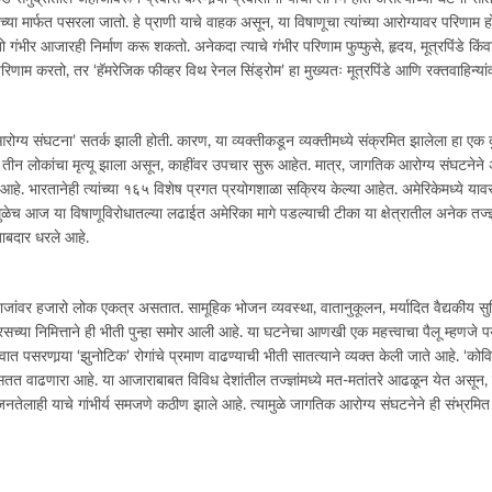
ण्यांच्या मार्फत पसरला जातो. हे प्राणी याचे वाहक असून, या विषाणूचा त्यांच्या आरोग्यावर परिणाम
े तो गंभीर आजारही निर्माण करू शकतो. अनेकदा त्याचे गंभीर परिणाम फुप्फुसे, हृदय, मूत्रपिंडे कि
परिणाम करतो, तर ‘हॅमरेजिक फीव्हर विथ रेनल सिंड्रोम’ हा मुख्यतः मूत्रपिंडे आणि रक्तवाहिन्य
य संघटना’ सतर्क झाली होती. कारण, या व्यक्तीकडून व्यक्तीमध्ये संक्रमित झालेला हा एक दुर
 तीन लोकांचा मृत्यू झाला असून, काहींवर उपचार सुरू आहेत. मात्र, जागतिक आरोग्य संघटनेने अ
. भारतानेही त्यांच्या १६५ विशेष प्रगत प्रयोगशाळा सक्रिय केल्या आहेत. अमेरिकेमध्ये याव
मुळेच आज या विषाणूविरोधातल्या लढाईत अमेरिका मागे पडल्याची टीका या क्षेत्रातील अनेक तज
जबाबदार धरले आहे.
हाजांवर हजारो लोक एकत्र असतात. सामूहिक भोजन व्यवस्था, वातानुकूलन, मर्यादित वैद्यकीय सुवि
हायरसच्या निमित्ताने ही भीती पुन्हा समोर आली आहे. या घटनेचा आणखी एक महत्त्वाचा पैलू म्ह
पसरणार्‍या ‘झुनोटिक’ रोगांचे प्रमाण वाढण्याची भीती सातत्याने व्यक्त केली जाते आहे. ‘कोविड’, 
वाढणारा आहे. या आजाराबाबत विविध देशांतील तज्ज्ञांमध्ये मत-मतांतरे आढळून येत असून, का
नतेलाही याचे गांभीर्य समजणे कठीण झाले आहे. त्यामुळे जागतिक आरोग्य संघटनेने ही संभ्रमित