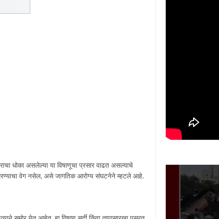
युदराचा धोका असलेल्या या विषाणूचा प्रसार वाढत असल्याचे
पसरण्याचा वेग नसेल, असे जागतिक आरोग्य संघटनेने म्हटले आहे.
त्याने समोर येत आहेत. हा विषाणू सर्दी किंवा तापासारखा पसरत