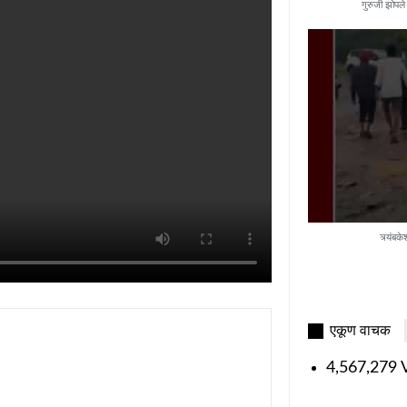
गुरुजी झोपले 
त्र्यंब
एकूण वाचक
4,567,279 V