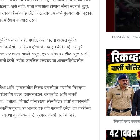
 होईलच, असे नाही. याचा माणसाला होणारा संसर्ग उंदरांचे मूत्र,
ंवा रक्तवाहिन्यांवर झालेले आढळतात. यामध्ये मुख्यत: दोन प्रकार
ांवर परिणाम करणारा ठरतो.
NIBM रोडवर PMC चा 'ब
्मीळ प्रकार आहे. अर्थात, अशा घटना अत्यंत दुर्मीळ
नेक देशांना सक्रिय होण्याचे आवाहन केले आहे. त्यामुळे
रून राजकारण तापले असून, ट्रम्प यांच्यावर टीका सुरू झाली
्ज्ञांनी केली. तसेच जागतिक स्तरावर या आजाराविरोधातील
धा आणि प्रवाशांतील निकट संपर्कामुळे संसर्गाचे नियंत्रण
णजे पर्यावरणीय बदल. हवामानबदल, जंगलतोड आणि मानवी
‘इबोला’, ‘निपाह’ यांसारख्या संसर्गांनंतर ‘हंता’ व्हायरसनेही
हींच्यानुसार, हा आजार एक नवी महामारी ठरेल; तर काहींच्या
 अवस्था दूर करण्यासाठी प्रयत्न करणे गरजेचे आहे.
"रिकव्हरी एजंट बनून लू