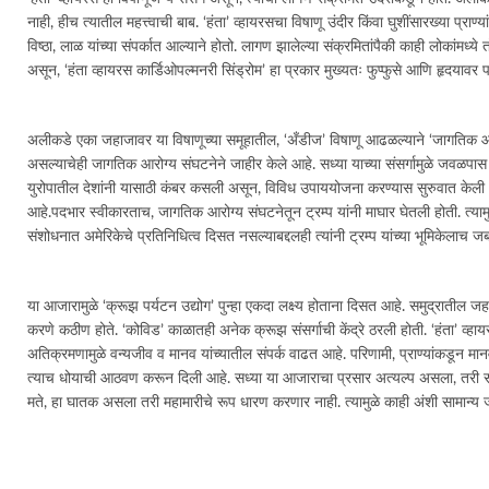
नाही, हीच त्यातील महत्त्वाची बाब. ‘हंता’ व्हायरसचा विषाणू उंदीर किंवा घुशींसारख्या प्रा
विष्ठा, लाळ यांच्या संपर्कात आल्याने होतो. लागण झालेल्या संक्रमितांपैकी काही लोकांमध्य
असून, ‘हंता व्हायरस कार्डिओपल्मनरी सिंड्रोम’ हा प्रकार मुख्यतः फुप्फुसे आणि हृदयावर 
अलीकडे एका जहाजावर या विषाणूच्या समूहातील, ‘अँडीज’ विषाणू आढळल्याने ‘जागतिक आरोग्
असल्याचेही जागतिक आरोग्य संघटनेने जाहीर केले आहे. सध्या याच्या संसर्गामुळे जवळपास
युरोपातील देशांनी यासाठी कंबर कसली असून, विविध उपाययोजना करण्यास सुरुवात केली आहे
आहे.पदभार स्वीकारताच, जागतिक आरोग्य संघटनेतून ट्रम्प यांनी माघार घेतली होती. त्या
संशोधनात अमेरिकेचे प्रतिनिधित्व दिसत नसल्याबद्दलही त्यांनी ट्रम्प यांच्या भूमिकेलाच 
या आजारामुळे ‘क्रूझ पर्यटन उद्योग’ पुन्हा एकदा लक्ष्य होताना दिसत आहे. समुद्रातील ज
करणे कठीण होते. ‘कोविड’ काळातही अनेक क्रूझ संसर्गाची केंद्रे ठरली होती. ‘हंता’ व्
अतिक्रमणामुळे वन्यजीव व मानव यांच्यातील संपर्क वाढत आहे. परिणामी, प्राण्यांकडून मानवात 
त्याच धोयाची आठवण करून दिली आहे. सध्या या आजाराचा प्रसार अत्यल्प असला, तरी सतत 
मते, हा घातक असला तरी महामारीचे रूप धारण करणार नाही. त्यामुळे काही अंशी सामान्य ज