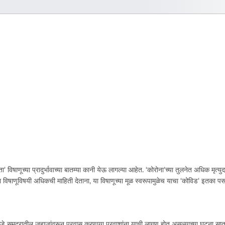
विषाणूच्या प्रादुर्भावाच्या बातम्या कानी येऊ लागल्या आहेत. ‘कोरोना’च्या तुलनेत अधिक मृत्
 या विषाणूविषयी अधिकची माहिती देताना, या विषाणूच्या मूळ स्वरूपामुळेच याचा ‘कोविड’ इतका 
ीकडे समुद्रातील जहाजांवरून प्रवास करणार्‍या प्रवाशांना याची लागण होत असल्याच्या घटना सात