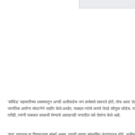
‘कोविड’ महामारीच्या धक्क्यातून अगदी अलीकडेच जग कसेबसे सावरले होते, तोच आता ‘हंता’ 
जागतिक आरोग्य संघटनेने जाहीर केले.अर्थात, याबद्दल त्यांचे करावे तेवढे कौतुक थोडेच.
तरीही, त्यांनी याबाबत काळजी घेण्याचे आवाहनही जगातील सर्व देशांना केले आहे.
‘हंता’ व्हायरस हा विषाणूजन्य संसर्ग असून, त्याची लागण संक्रमित उंदरांकडून होते. अल