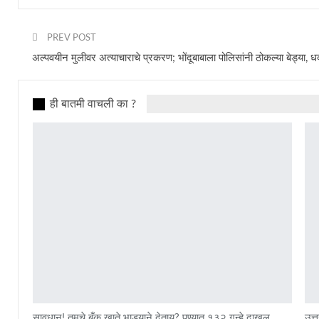
PREV POST
अल्पवयीन मुलीवर अत्याचाराचे प्रकरण; भोंदूबाबाला पोलिसांनी ठोकल्या बेड्या,
ही बातमी वाचली का ?
सावधान! तुमचे बँक खाते भाड्याने देताय? पुण्यात १३२ गुन्हे दाखल,
उत्त