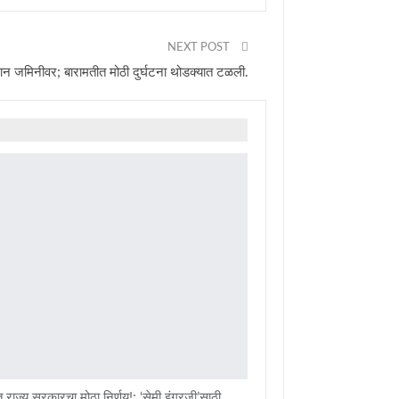
NEXT POST
न जमिनीवर; बारामतीत मोठी दुर्घटना थोडक्यात टळली.
 राज्य सरकारचा मोठा निर्णय!; ‘सेमी इंग्रजी’साठी…