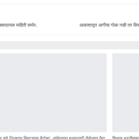
 धक्कादायक माहिती समोर.
आकाशातून आगीचा गोळा नाही तर विमा
र पुणे जिल्ह्यात बिबट्याचा हैदोस!; आंबेगावात मध्यरात्री कॅमेऱ्यात कैद
शिक्षक भरतीबाबत