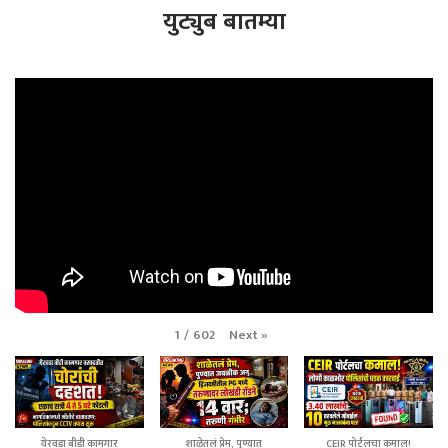
युट्युब बातम्या
Next
»
1
/
602
येरवडा बीडी कामगार
शाळेतलं प्रेम, पुण्यात
CEIR पोर्टलचा कमाल!