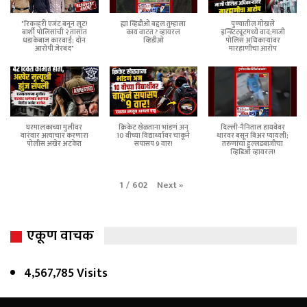
"रिकव्हरी एजंट बनून लूट!
ह्या व्हिडीओ बद्दल तुम्हाला
पुण्यातील गोखले
बार्शी पोलिसांची २ तासांत
काय वाटत ? व्हायरल
इन्स्टिट्यूटमध्ये वाद;माजी
धडाकेबाज कारवाई; दोन
व्हिडीओ
पोलिस अधिकाऱ्यांवर
आरोपी जेरबंद"
मारहाणीचा आरोप
घरमालकाच्या मुलीवर
क्रिकेट खेळताना भांडणं अन्
दिल्ली-नैनिताल हायवेवर
वारंवार अत्याचार करणारा
10 वीच्या विद्यार्थ्यावर चाकूने
थारवर बसून बिअर प्यायली;
पोलीस अखेर अटकेत
सपासप 9 वार!
तरुणांचा हुल्लडबाजीचा
व्हिडिओ व्हायरल!
Next
»
1
/
602
एकूण वाचक
4,567,785 Visits