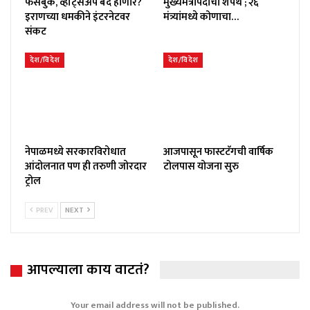
फेसबुक, व्हॉट्सॲप बंद होणार?
मुख्यमंत्रीपदाची शपथ ; २६
इराणच्या धमकीने इंटरनेटवर
मंत्र्यांमध्ये कोणाचा…
संकट
देश/विदेश
देश/विदेश
नेपाळमध्ये सरकारविरोधात
आजपासून फास्टटॅगची वार्षिक
आंदोलनात पण ही तरुणी जोरदार
टोलपास योजना सुरु
ट्रोल
PREV
NEXT
आपल्याला काय वाटतं?
Your email address will not be published.