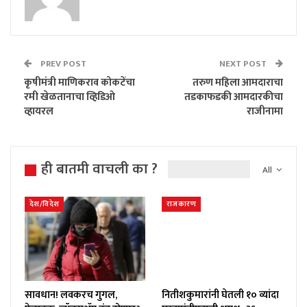
PREV POST
NEXT POST
कृषीमंत्री माणिकराव कोकटेंचा
तरुण महिला आमदाराचा
रमी खेळतानाचा व्हिडिओ
तडकाफडकी आमदारकीचा
व्हायरल
राजीनामा
ही बातमी वाचली का ?
All
देश/विदेश
राजकारण
सावधान! लवकरच गुगल,
नितीशकुमारांनी घेतली १० व्यांदा