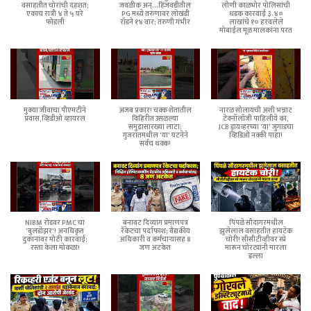
वसाहतीत चोरांची दहशत;
जवळीक अन्...हिंजवडीतील
लोणी काळभोर पोलिसांची
एकाच रात्री ४ ते ५ घरे
PG मध्ये तरुणावर लोखंडी
धडक कारवाई ३.४०
फोडली
रॉडने १४ वार; तरुणी गंभीर
लाखांचे १० हरवलेले
मोबाईल मूळ मालकांना परत
मुक्या जीवाचा पीएमटीने
अजब प्रकार! चक्क शेतातील
नारळ सोलायची अशी भन्नाट
प्रवास,व्हिडीओ व्हायरल
विहिरीत उसळल्या
टेक्नॉलॉजी पाहिलीये का,
समुद्रासारख्या लाटा;
JCB ड्रायव्हरच्या 'या' जुगाडचा
गुजरातमधील 'या' घटनेने
व्हिडिओ नक्की पाहा!
सर्वच थक्क!
NIBM रोडवर PMC चा
बनावट दिव्यांग प्रमाणपत्र
पिंपळे सौदागरमधील
'बुलडोझर'! अनधिकृत
रॅकेटचा पर्दाफाश; वैद्यकीय
झुलेलाल वसाहतीत हायटेक
दुकानांवर मोठी कारवाई;
अधिकारी व कर्मचाऱ्यांसह 8
चोरी! सीसीटीव्हीवर स्प्रे
रस्ता केला मोकळा!
जण अटकेत
मारून चोरट्यांनी मारला
डल्ला