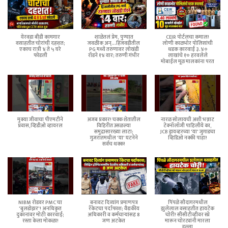
येरवडा बीडी कामगार
शाळेतलं प्रेम, पुण्यात
CEIR पोर्टलचा कमाल!
वसाहतीत चोरांची दहशत;
जवळीक अन्...हिंजवडीतील
लोणी काळभोर पोलिसांची
एकाच रात्री ४ ते ५ घरे
PG मध्ये तरुणावर लोखंडी
धडक कारवाई ३.४०
फोडली
रॉडने १४ वार; तरुणी गंभीर
लाखांचे १० हरवलेले
मोबाईल मूळ मालकांना परत
मुक्या जीवाचा पीएमटीने
अजब प्रकार! चक्क शेतातील
नारळ सोलायची अशी भन्नाट
प्रवास,व्हिडीओ व्हायरल
विहिरीत उसळल्या
टेक्नॉलॉजी पाहिलीये का,
समुद्रासारख्या लाटा;
JCB ड्रायव्हरच्या 'या' जुगाडचा
गुजरातमधील 'या' घटनेने
व्हिडिओ नक्की पाहा!
सर्वच थक्क!
NIBM रोडवर PMC चा
बनावट दिव्यांग प्रमाणपत्र
पिंपळे सौदागरमधील
'बुलडोझर'! अनधिकृत
रॅकेटचा पर्दाफाश; वैद्यकीय
झुलेलाल वसाहतीत हायटेक
दुकानांवर मोठी कारवाई;
अधिकारी व कर्मचाऱ्यांसह 8
चोरी! सीसीटीव्हीवर स्प्रे
रस्ता केला मोकळा!
जण अटकेत
मारून चोरट्यांनी मारला
डल्ला