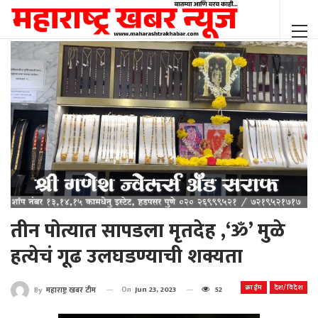
तीन पोत्यात सापडला मृतदेह ,‘ॐ’ मुळे
हत्येचं गूढ उलघडण्याची शक्यता
क्राईम
देश/विदेश
On
Jun 23, 2023
52
By
महाराष्ट्र खबर टीम