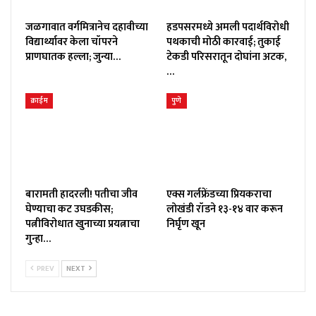
जळगावात वर्गमित्रानेच दहावीच्या
हडपसरमध्ये अमली पदार्थविरोधी
विद्यार्थ्यावर केला चॉपरने
पथकाची मोठी कारवाई; तुकाई
प्राणघातक हल्ला; जुन्या…
टेकडी परिसरातून दोघांना अटक,
…
क्राईम
पुणे
बारामती हादरली! पतीचा जीव
एक्स गर्लफ्रेंडच्या प्रियकराचा
घेण्याचा कट उघडकीस;
लोखंडी रॉडने १३-१४ वार करून
पत्नीविरोधात खुनाच्या प्रयत्नाचा
निर्घृण खून
गुन्हा…
PREV
NEXT