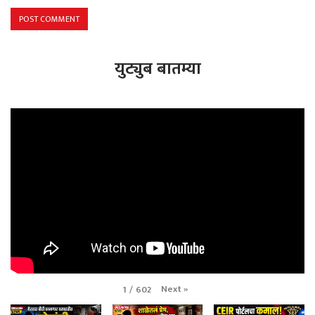
युट्युब बातम्या
Next
»
1
/
602