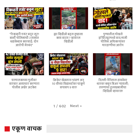
"रिकव्हरी एजंट बनून लूट!
ह्या व्हिडीओ बद्दल तुम्हाला
पुण्यातील गोखले
बार्शी पोलिसांची २ तासांत
काय वाटत ? व्हायरल
इन्स्टिट्यूटमध्ये वाद;माजी
धडाकेबाज कारवाई; दोन
व्हिडीओ
पोलिस अधिकाऱ्यांवर
आरोपी जेरबंद"
मारहाणीचा आरोप
घरमालकाच्या मुलीवर
क्रिकेट खेळताना भांडणं अन्
दिल्ली-नैनिताल हायवेवर
वारंवार अत्याचार करणारा
10 वीच्या विद्यार्थ्यावर चाकूने
थारवर बसून बिअर प्यायली;
पोलीस अखेर अटकेत
सपासप 9 वार!
तरुणांचा हुल्लडबाजीचा
व्हिडिओ व्हायरल!
Next
»
1
/
602
एकूण वाचक