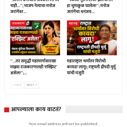
नाही…”; भाजप नेत्याचा मनोज
हा धुमाकूळ घालेल!”; मनोज
जरांगेंवर…
जरांगेंचा धनंजय…
राजकारण
महाराष्ट्र
“…तर समृद्धी महामार्गासारखा
महाराष्ट्रात ‘धर्मांतर विरोधी
माझ्या राजकारणातही ‘एक्झिट’
कायदा’ लागू!; राष्ट्रपती द्रौपदी मुर्मू
असेल!”;…
यांची मंजुरी
PREV
NEXT
आपल्याला काय वाटतं?
Your email address will not be published.