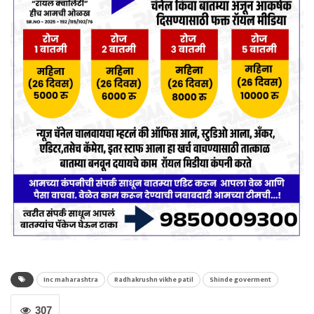
Inc maharashtra
Radhakrushn vikhe patil
Shinde goverment
307