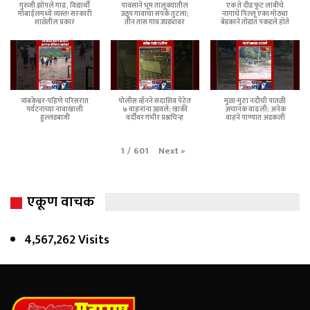
गुरुजी झोपले गाढ, विद्यार्थी
पावसाने भूम तालुक्यातील
एक ते दीड फूट लांबीचे
मोबाईलमध्ये व्यस्त! सरकारी
उळूप गावाचा संपर्क तुटला;
नागाचे पिल्लू एका मोठ्या
शाळेतील प्रकार
तीन तास गाव उघड्यावर
बेडकाने तोंडात पकडले होते
त्र्यंबकेश्वर-पहिणे परिसरात
पोलीस व्हॅनने सदाशिव पेठेत
मुळा-मुठा नदीची पातळी
पर्यटनाच्या नावाखाली
७ वाहनांना उडवले; खाकी
अचानक वाढली; अनेक
हुल्लडबाजी
वर्दीवर गंभीर प्रश्नचिन्ह
वाहने पाण्यात अडकली
Next
»
1
/
601
एकूण वाचक
4,567,262 Visits