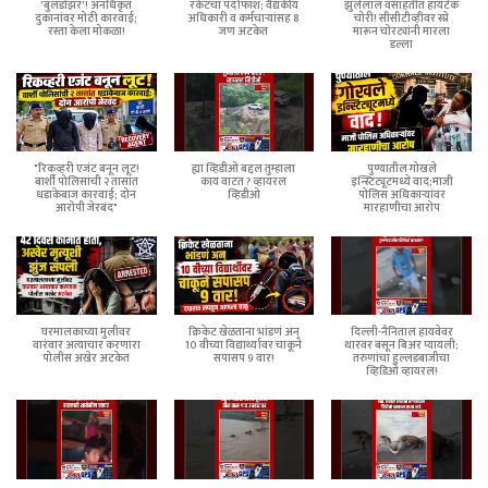
'बुलडोझर'! अनधिकृत
रॅकेटचा पर्दाफाश; वैद्यकीय
झुलेलाल वसाहतीत हायटेक
दुकानांवर मोठी कारवाई;
अधिकारी व कर्मचाऱ्यांसह 8
चोरी! सीसीटीव्हीवर स्प्रे
रस्ता केला मोकळा!
जण अटकेत
मारून चोरट्यांनी मारला
डल्ला
"रिकव्हरी एजंट बनून लूट!
ह्या व्हिडीओ बद्दल तुम्हाला
पुण्यातील गोखले
बार्शी पोलिसांची २ तासांत
काय वाटत ? व्हायरल
इन्स्टिट्यूटमध्ये वाद;माजी
धडाकेबाज कारवाई; दोन
व्हिडीओ
पोलिस अधिकाऱ्यांवर
आरोपी जेरबंद"
मारहाणीचा आरोप
घरमालकाच्या मुलीवर
क्रिकेट खेळताना भांडणं अन्
दिल्ली-नैनिताल हायवेवर
वारंवार अत्याचार करणारा
10 वीच्या विद्यार्थ्यावर चाकूने
थारवर बसून बिअर प्यायली;
पोलीस अखेर अटकेत
सपासप 9 वार!
तरुणांचा हुल्लडबाजीचा
व्हिडिओ व्हायरल!