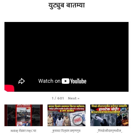
युट्युब बातम्या
Next
»
1
/
601
NIBM रोडवर PMC चा
बनावट दिव्यांग प्रमाणपत्र
पिंपळे सौदागरमधील