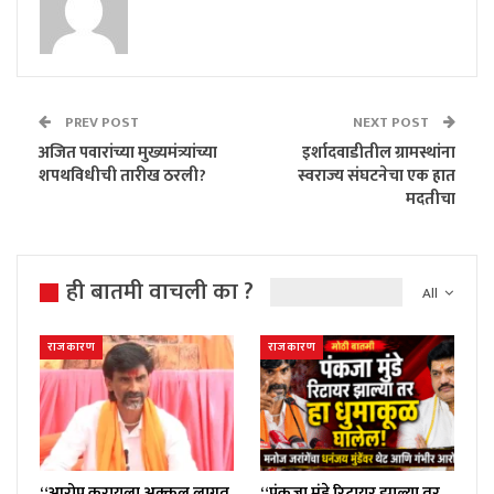
PREV POST
NEXT POST
अजित पवारांच्या मुख्यमंत्र्यांच्या
इर्शादवाडीतील ग्रामस्थांना
शपथविधीची तारीख ठरली?
स्वराज्य संघटनेचा एक हात
मदतीचा
ही बातमी वाचली का ?
All
राजकारण
राजकारण
“आरोप करायला अक्कल लागत
“पंकजा मुंडे रिटायर झाल्या तर