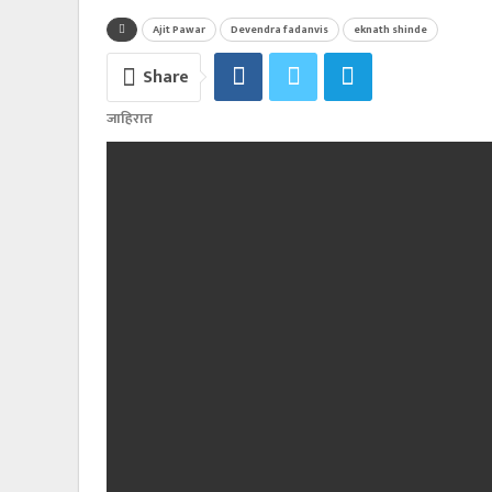
Ajit Pawar
Devendra fadanvis
eknath shinde
Share
जाहिरात