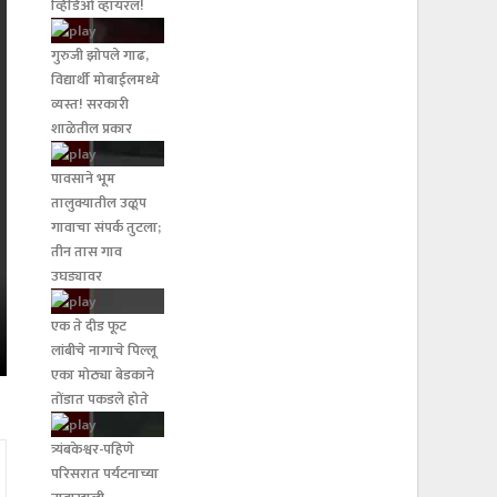
व्हिडिओ व्हायरल!
गुरुजी झोपले गाढ,
विद्यार्थी मोबाईलमध्ये
व्यस्त! सरकारी
शाळेतील प्रकार
पावसाने भूम
तालुक्यातील उळूप
गावाचा संपर्क तुटला;
तीन तास गाव
उघड्यावर
एक ते दीड फूट
लांबीचे नागाचे पिल्लू
एका मोठ्या बेडकाने
तोंडात पकडले होते
त्र्यंबकेश्वर-पहिणे
परिसरात पर्यटनाच्या