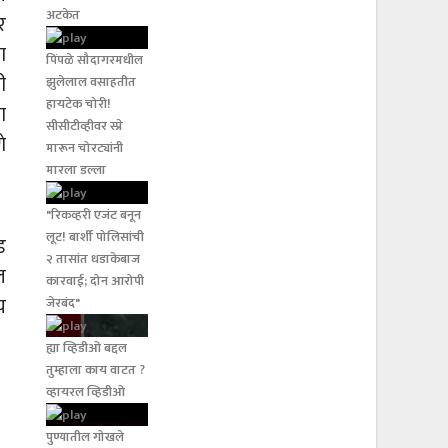
अटकेत
र
ा
पिंपळे सौदागरमधील
ी
झुलेलाल वसाहतीत
हायटेक चोरी!
ा
सीसीटीव्हीवर स्प्रे
े
मारून चोरट्यांनी
मारला डल्ला
"रिकव्हरी एजंट बनून
लूट! बार्शी पोलिसांची
ड
२ तासांत धडाकेबाज
ल
कारवाई; दोन आरोपी
य
जेरबंद"
ह्या व्हिडीओ बद्दल
तुम्हाला काय वाटत ?
व्हायरल व्हिडीओ
पुण्यातील गोखले