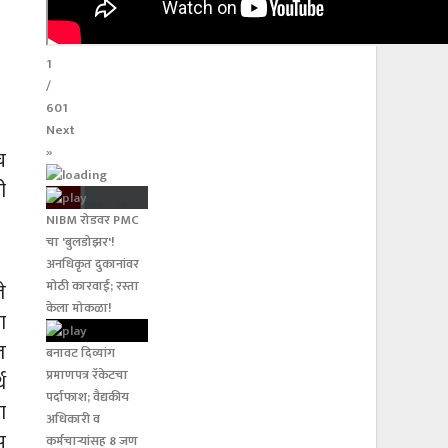
1
/
601
Next
»
च
ी
NIBM रोडवर PMC
चा 'बुलडोझर'!
अनधिकृत दुकानांवर
मोठी कारवाई; रस्ता
े
केला मोकळा!
ा
त
बनावट दिव्यांग
प्रमाणपत्र रॅकेटचा
थ
पर्दाफाश; वैद्यकीय
ा
अधिकारी व
स
कर्मचाऱ्यांसह 8 जण