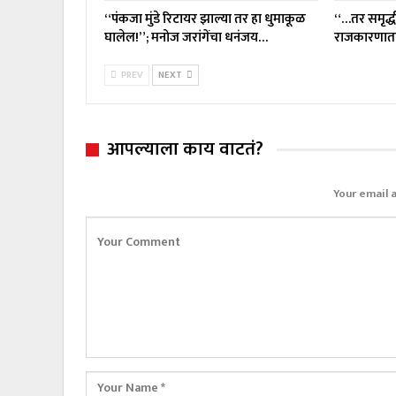
“पंकजा मुंडे रिटायर झाल्या तर हा धुमाकूळ
“…तर समृद्ध
घालेल!”; मनोज जरांगेंचा धनंजय…
राजकारणातह
PREV
NEXT
आपल्याला काय वाटतं?
Your email 