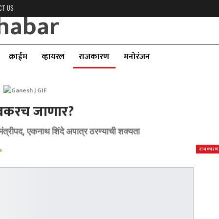
CT US
क्राईम
व्हायरल
राजकारण
मनोरंजन
द लवकरच जाणार?
ंत्रीपद, एकनाथ शिंदे अपात्र ठरण्याची शक्यता
राजकारण
5