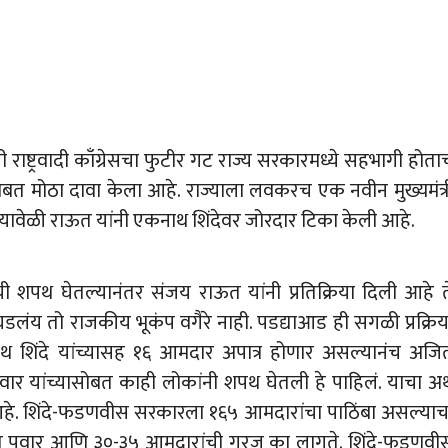
ली राष्ट्रवादी काँग्रेसचा फुटीर गट राज्य सरकारमध्ये सहभागी होता
बाबत मोठा दावा केला आहे. राज्याला लवकरच एक नवीन मुख्यमंत्र
यावेळी राऊत यांनी एकनाथ शिंदेवर जोरदार टिका केली आहे.
ाची शपथ घेतल्यानंतर संजय राऊत यांनी प्रतिक्रिया दिली आहे त
घडलंय तो राजकीय भूकंप वगैरे नाही. पडद्याआड ही सगळी प्रक्रिय
ाथ शिंदे यांच्यासह १६ आमदार अपात्र होणार असल्यानंच अजि
र यांच्यासोबत काही लोकांनी शपथ घेतली हे पाहिलं. याचा अर्
 आहे. शिंदे-फडणवीस सरकारला १६५ आमदारांचा पाठिंबा असल्याच
ित पवार आणि ३०-३५ आमदारांची गरज का लागते. शिंदे-फडणवी