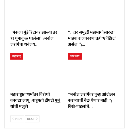
“पंकजा मुंडे रिटायर झाल्या तर
“…तर समृद्धी महामार्गासारखा
हा धुमाकूळ घालेल!”; मनोज
माझ्या राजकारणातही ‘एक्झिट’
जरांगेंचा धनंजय…
असेल!”;…
महाराष्ट्र
आरक्षण
महाराष्ट्रात ‘धर्मांतर विरोधी
“मनोज जरांगेंवर पुन्हा आंदोलन
कायदा’ लागू!; राष्ट्रपती द्रौपदी मुर्मू
करण्याची वेळ येणार नाही!”;
यांची मंजुरी
विखे-पाटलांचे…
PREV
NEXT