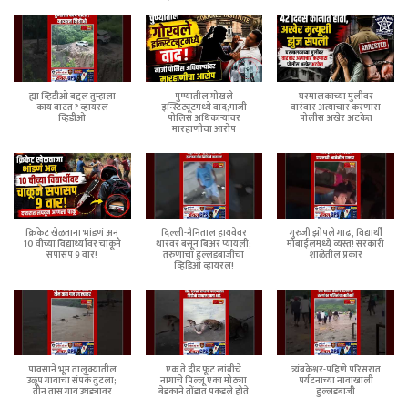
ह्या व्हिडीओ बद्दल तुम्हाला
पुण्यातील गोखले
घरमालकाच्या मुलीवर
काय वाटत ? व्हायरल
इन्स्टिट्यूटमध्ये वाद;माजी
वारंवार अत्याचार करणारा
व्हिडीओ
पोलिस अधिकाऱ्यांवर
पोलीस अखेर अटकेत
मारहाणीचा आरोप
क्रिकेट खेळताना भांडणं अन्
दिल्ली-नैनिताल हायवेवर
गुरुजी झोपले गाढ, विद्यार्थी
10 वीच्या विद्यार्थ्यावर चाकूने
थारवर बसून बिअर प्यायली;
मोबाईलमध्ये व्यस्त! सरकारी
सपासप 9 वार!
तरुणांचा हुल्लडबाजीचा
शाळेतील प्रकार
व्हिडिओ व्हायरल!
पावसाने भूम तालुक्यातील
एक ते दीड फूट लांबीचे
त्र्यंबकेश्वर-पहिणे परिसरात
उळूप गावाचा संपर्क तुटला;
नागाचे पिल्लू एका मोठ्या
पर्यटनाच्या नावाखाली
तीन तास गाव उघड्यावर
बेडकाने तोंडात पकडले होते
हुल्लडबाजी