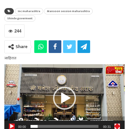
Inc maharashtra
Mansoon session maharashtra
Shinde goverment
244
Share
जाहिरात
Video
Player
00:00
00:31