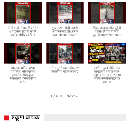
पोलीस व्हॅनने सदाशिव पेठेत
मुळा-मुठा नदीची पातळी
शिरूर तालुक्यातील दुर्दैवी
७ वाहनांना उडवले; खाकी
अचानक वाढली; अनेक
घटना: पुराच्या पाण्यात
वर्दीवर गंभीर प्रश्नचिन्ह
वाहने पाण्यात अडकली
दुचाकी घालणे पडले महाग
भोंदू 'कादारी बाबा'चा
सोलापूर रोडवर अतिक्रमण
बार्शी तालुका पोलिसांचा
पर्दाफाश; सोलापूरच्या
विभागाची धडक कारवाई
बाभुळगाव येथील जुगार
कुंभारीत अंधश्रद्धेच्या
अड्ड्यावर छापा 2,32,930
नावाखाली फसवणुकीचा
रुपये किमतीचा मुद्देमाल
आरोप
हस्तगत
Next
»
1
/
601
एकूण वाचक