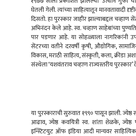
१९७७ साली प्रकाशित झालेल्या ‘उत्थान गुंफा’ 
घेतली गेली. त्यांच्या साहित्यातून मानवतावादी दृ
दिसतो. हा पुरस्कार जाहीर झाल्याबद्दल चव्हाण सेंटरच
अभिनंदन केले आहे. स्व. चव्हाण साहेबांच्या पुण्य
पार पडणार आहे. या सोहळ्याला नागरिकांनी उप
सेंटरच्या वतीने दरवर्षी कृषी, औद्योगिक, सामाजिक,
विकास, मराठी साहित्य, संस्कृती, कला, क्रीडा अशा 
संस्थेला ‘यशवंतराव चव्हाण राज्यस्तरीय पुरस्कार’ द
या पुरस्काराची सुरुवात १९९० पासून झाली. ज्येष्ठ स
आढाव, ज्येष्ठ कवयित्री स्व. शांता शेळके, ज्ये
इन्स्टिटयुट ऑफ इंडिया आदी मान्यवर साहित्यिक आ