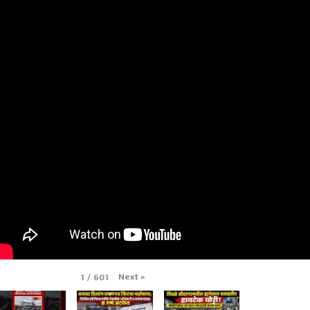
Next
»
1
/
601