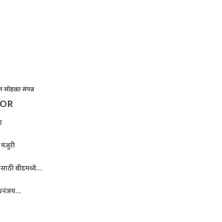
न सोहळा संपन्न
HOR
ा
मंजुरी
ीसाठी बीडमध्ये…
ा धनंजय…