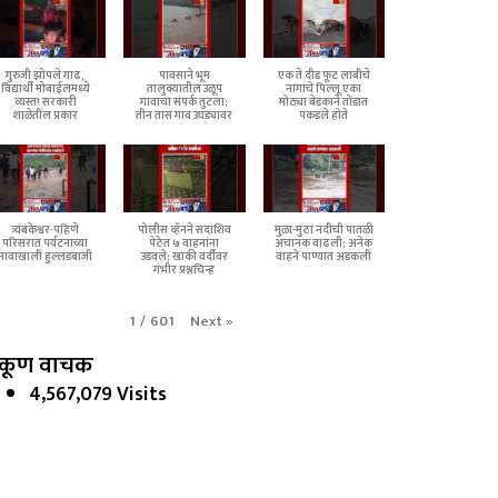
गुरुजी झोपले गाढ,
पावसाने भूम
एक ते दीड फूट लांबीचे
विद्यार्थी मोबाईलमध्ये
तालुक्यातील उळूप
नागाचे पिल्लू एका
व्यस्त! सरकारी
गावाचा संपर्क तुटला;
मोठ्या बेडकाने तोंडात
शाळेतील प्रकार
तीन तास गाव उघड्यावर
पकडले होते
त्र्यंबकेश्वर-पहिणे
पोलीस व्हॅनने सदाशिव
मुळा-मुठा नदीची पातळी
परिसरात पर्यटनाच्या
पेठेत ७ वाहनांना
अचानक वाढली; अनेक
नावाखाली हुल्लडबाजी
उडवले; खाकी वर्दीवर
वाहने पाण्यात अडकली
गंभीर प्रश्नचिन्ह
Next
»
1
/
601
कूण वाचक
4,567,079 Visits