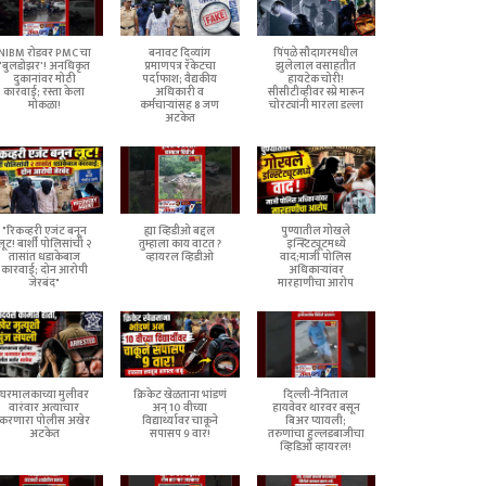
NIBM रोडवर PMC चा
बनावट दिव्यांग
पिंपळे सौदागरमधील
'बुलडोझर'! अनधिकृत
प्रमाणपत्र रॅकेटचा
झुलेलाल वसाहतीत
दुकानांवर मोठी
पर्दाफाश; वैद्यकीय
हायटेक चोरी!
कारवाई; रस्ता केला
अधिकारी व
सीसीटीव्हीवर स्प्रे मारून
मोकळा!
कर्मचाऱ्यांसह 8 जण
चोरट्यांनी मारला डल्ला
अटकेत
"रिकव्हरी एजंट बनून
ह्या व्हिडीओ बद्दल
पुण्यातील गोखले
लूट! बार्शी पोलिसांची २
तुम्हाला काय वाटत ?
इन्स्टिट्यूटमध्ये
तासांत धडाकेबाज
व्हायरल व्हिडीओ
वाद;माजी पोलिस
कारवाई; दोन आरोपी
अधिकाऱ्यांवर
जेरबंद"
मारहाणीचा आरोप
घरमालकाच्या मुलीवर
क्रिकेट खेळताना भांडणं
दिल्ली-नैनिताल
वारंवार अत्याचार
अन् 10 वीच्या
हायवेवर थारवर बसून
करणारा पोलीस अखेर
विद्यार्थ्यावर चाकूने
बिअर प्यायली;
अटकेत
सपासप 9 वार!
तरुणांचा हुल्लडबाजीचा
व्हिडिओ व्हायरल!