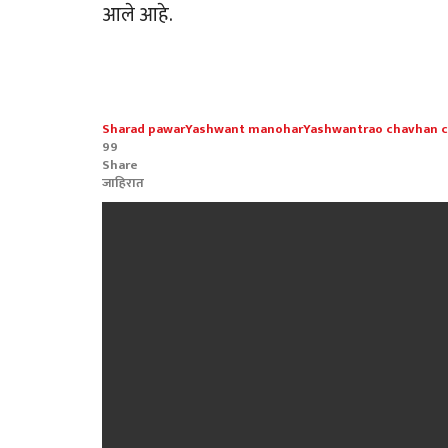
आले आहे.
Sharad pawar
Yashwant manohar
Yashwantrao chavhan 
99
Share
जाहिरात