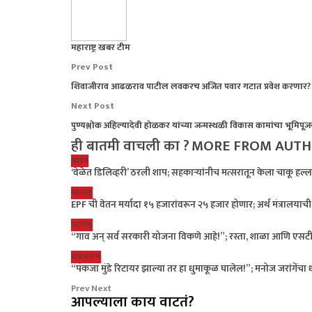
महाराष्ट्र खबर टीम
Prev Post
शिवाजीराव आढळराव पाटील लवकरच अजित पवार गटात प्रवेश करणार?
Next Post
पुण्यश्लोक अहिल्यादेवी होळकर यांच्या जन्मस्थळी विकास कामांचा भूमिपूज
ही बातमी वाचली का ?
MORE FROM AUT
क्राईम
‘वेळेत डिलिव्हरी’ ठरली शाप; सहकाऱ्यांनीच मत्सरातून केला चाकू हल्ल
महाराष्ट्र
EPF ची वेतन मर्यादा १५ हजारांवरून २५ हजार होणार; अर्थ मंत्रालयाची 
महाराष्ट्र
“गाव अन् सर्व सरकारी योजना विकणे आहे!”; रस्ता, शाळा आणि एसट
राजकारण
“पंकजा मुंडे रिटायर झाल्या तर हा धुमाकूळ घालेल!”; मनोज जरांगेंच
Prev
Next
आपल्याला काय वाटतं?