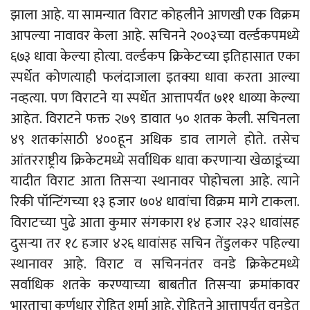
झाला आहे. या सामन्यात विराट कोहलीने आणखी एक विक्रम
आपल्या नावावर केला आहे. सचिनने २००३च्या वर्ल्डकपमध्ये
६७३ धावा केल्या होत्या. वर्ल्डकप क्रिकेटच्या इतिहासात एका
स्पर्धेत कोणत्याही फलंदाजाला इतक्या धावा करता आल्या
नव्हत्या. पण विराटने या स्पर्धेत आत्तापर्यंत ७११ धाव्या केल्या
आहेत. विराटने फक्त २७९ डावात ५० शतक केली. सचिनला
४९ शतकांंसाठी ४००हून अधिक डाव लागले होते. तसेच
आंतरराष्ट्रीय क्रिकेटमध्ये सर्वाधिक धावा करणाऱ्या खेळाडूंच्या
यादीत विराट आता तिसऱ्या स्थानावर पोहोचला आहे. त्याने
रिकी पॉन्टिंगच्या १३ हजार ७०४ धावांचा विक्रम मागे टाकला.
विराटच्या पुढे आता कुमार संगकारा १४ हजार २३२ धावांसह
दुसऱ्या तर १८ हजार ४२६ धावांसह सचिन तेंडुलकर पहिल्या
स्थानावर आहे. विराट व सचिननंतर वनडे क्रिकेटमध्ये
सर्वाधिक शतके करण्याच्या बाबतीत तिसऱ्या क्रमांकावर
भारताचा कर्णधार रोहित शर्मा आहे. रोहितने आत्तापर्यंत वनडेत