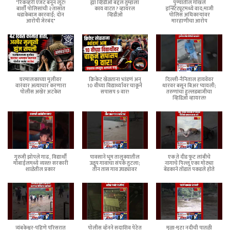
"रिकव्हरी एजंट बनून लूट!
ह्या व्हिडीओ बद्दल तुम्हाला
पुण्यातील गोखले
बार्शी पोलिसांची २ तासांत
काय वाटत ? व्हायरल
इन्स्टिट्यूटमध्ये वाद;माजी
धडाकेबाज कारवाई; दोन
व्हिडीओ
पोलिस अधिकाऱ्यांवर
आरोपी जेरबंद"
मारहाणीचा आरोप
घरमालकाच्या मुलीवर
क्रिकेट खेळताना भांडणं अन्
दिल्ली-नैनिताल हायवेवर
वारंवार अत्याचार करणारा
10 वीच्या विद्यार्थ्यावर चाकूने
थारवर बसून बिअर प्यायली;
पोलीस अखेर अटकेत
सपासप 9 वार!
तरुणांचा हुल्लडबाजीचा
व्हिडिओ व्हायरल!
गुरुजी झोपले गाढ, विद्यार्थी
पावसाने भूम तालुक्यातील
एक ते दीड फूट लांबीचे
मोबाईलमध्ये व्यस्त! सरकारी
उळूप गावाचा संपर्क तुटला;
नागाचे पिल्लू एका मोठ्या
शाळेतील प्रकार
तीन तास गाव उघड्यावर
बेडकाने तोंडात पकडले होते
त्र्यंबकेश्वर-पहिणे परिसरात
पोलीस व्हॅनने सदाशिव पेठेत
मुळा-मुठा नदीची पातळी