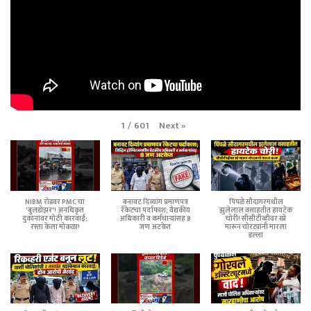
Next
»
1
/
601
NIBM रोडवर PMC चा
बनावट दिव्यांग प्रमाणपत्र
पिंपळे सौदागरमधील
'बुलडोझर'! अनधिकृत
रॅकेटचा पर्दाफाश; वैद्यकीय
झुलेलाल वसाहतीत हायटेक
दुकानांवर मोठी कारवाई;
अधिकारी व कर्मचाऱ्यांसह 8
चोरी! सीसीटीव्हीवर स्प्रे
रस्ता केला मोकळा!
जण अटकेत
मारून चोरट्यांनी मारला
डल्ला