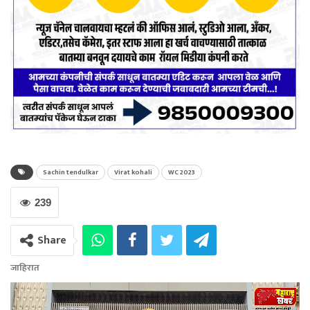
Sachin tendulkar
Virat kohali
WC 2023
239
Share
जाहिरात
Video
Player