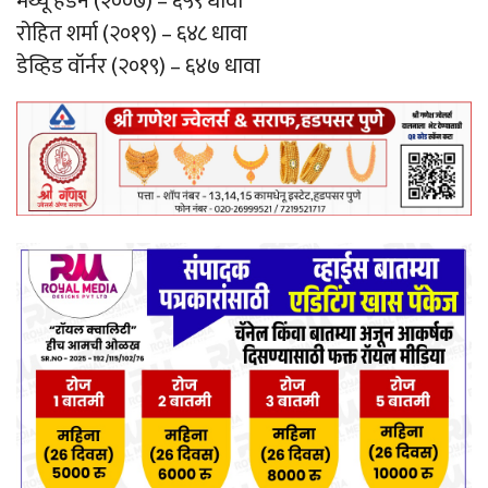
मॅथ्यू हेडन (२००७) – ६५९ धावा
रोहित शर्मा (२०१९) – ६४८ धावा
डेव्हिड वॉर्नर (२०१९) – ६४७ धावा