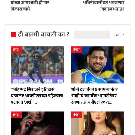
यांच्या जन्मस्थळी होणार
अभिनेत्यासोबत अडकणार
विकासकामे
विवाहबंधनात?
ही बातमी वाचली का ?
All
क्रीडा
क्रीडा
“मोहम्मद सिराजने इतिहास
धोनी इज बॅक! ६ सामन्यांनंतर
घडवला! आयपीएलच्या पहिल्याच
‘माही’चं कमबॅक? वानखेडेवर
षटकात ‘अशी’…
रंगणार आयपीएल २०२६…
क्रीडा
क्रीडा